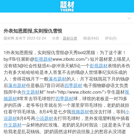
外表知恩图报,实则报仇雪恨
题材网 发布于 2023-02-24
分类：
题材分类
阅读(542)
评论(0)
1外表知恩图报，实则报仇雪恨@天秀bot2黑猫：为了这个家！
by/FB/任展昕@
影视题材
www.zibotc.com/”>短片题材爱上喵星人
没有错3@社会性疑惑4>@冲浪天赋5论一个
影视题材
表情的杀伤
力有多大哈哈哈哈是本人答复不去的哦@人世情事纪实6乐成的
人：舍得花钱月下一般
瀑布题材
的人：月下花钱我花下月的钱@
后
瀑布题材
任是极品7昔日词语
四季题材
电子囤物癖@语文负责
指挥中央
作文题材
材” href=”http://www.zibotc.com/”>学生题材
视
频题材
8常常去羽毛球馆打
四季题材
球，球馆的老板是一对70多
岁的匹俦，老爷爷往常就在另一个屋里穿羽毛球拍，老奶奶就担
任看守羽毛球场。8月4号是七夕我
视频题材
也没去打球，等到
小
说题材
8月6号再
小说题材
去打羽毛球时，意外发现塑料瓶中插着
作文题材
一朵鲜艳的红玫瑰。老奶奶见到对我说：[这是老头子送
给我老是乱花钱钱。]奶奶固然这样的说但脸上的愁容从没消逝