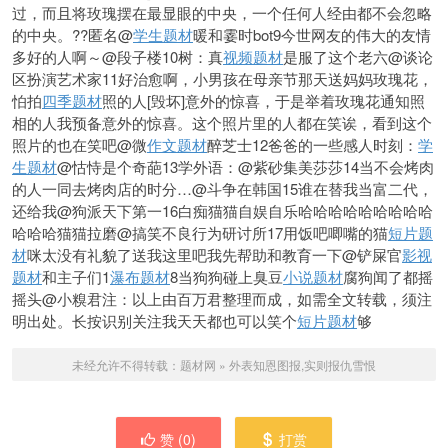
过，而且将玫瑰摆在最显眼的中央，一个任何人经由都不会忽略
的中央。??匿名@
学生题材
暖和霎时bot9今世网友的伟大的友情
多好的人啊～@段子楼10树：真
视频题材
是服了这个老六@谈论
区扮演艺术家11好治愈啊，小男孩在母亲节那天送妈妈玫瑰花，
怕拍
四季题材
照的人[毁坏]意外的惊喜，于是举着玫瑰花通知照
相的人我预备意外的惊喜。这个照片里的人都在笑诶，看到这个
照片的也在笑吧@微
作文题材
醉芝士12爸爸的一些感人时刻：
学
生题材
@怙恃是个奇葩13学外语：@紫砂集美莎莎14当不会烤肉
的人一同去烤肉店的时分…@斗争在韩国15谁在替我当富二代，
还给我@狗派天下第一16白痴猫猫自娱自乐哈哈哈哈哈哈哈哈哈
哈哈哈猫猫拉磨@搞笑不良行为研讨所17用饭吧唧嘴的猫
短片题
材
咪太没有礼貌了
送我这里吧我先帮助和教育一下@铲屎官
影视
题材
和主子们1
瀑布题材
8当狗狗碰上臭豆
小说题材
腐狗闻了都摇
摇头@小糗君注：以上由百万君整理而成，如需全文转载，须注
明出处。长按识别关注我天天都也可以笑个
短片题材
够
未经允许不得转载：
题材网
»
外表知恩图报,实则报仇雪恨
赞 (
0
)
打赏