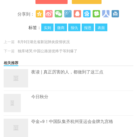
分享到：
更多
(
0
)
标签：
实则
微商
报仇
报恩
表面
上一篇
8月9日湖北省新冠肺炎疫情状况
下一篇
独库堵哭,中国公路游览终于等到爆了
相关推荐
夜读 | 真正厉害的人，都做到了这三点
今日秋分
夺金×9！中国队集齐杭州亚运会金牌九宫格