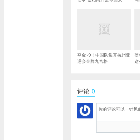
夺金×9！中国队集齐杭州亚
硬
运会金牌九宫格
这
评论
0