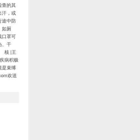
检查的其
出汗，或
行途中防
、如厕
戴口罩可
热、干
 核 |王
疾病积极
境是束缚
.com欢送