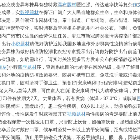
奥秘克戎变异毒株具有独特藏
瀑布题材
匿性强、传达速率快等复杂
作
控成果，实
影视题材
在保证广阔广大人民当地群众生命，生命和身体
部决定，延伸潜江市园林街道、泰丰街道、广华街道、杨市街道、周
情防控形势变化，实时调整后管控相关措施并向社会公布。同时，负
内广阔市民生涯的效劳保证任务。潜江市新冠肺炎疫情防控指挥部20
：出行
小说题材
请做好防护近期我国多地发作外乡群集性疫情盛行病
戎变异株为做好精准防控湖北疾控专家提示出行请做好防护出行前鉴
跨省流动，如确需出行，请实时关注更多官方发布公布的疫情静态相
题材
]小程
四季题材
序，查询系统目的地的潜在风险品级，提早了解目
息和外地的疫情防控政策要求。随身可携带口罩、免洗洗手液或消毒
换口罩，随时坚持手部卫生。预备好[安康码]和[行程安排码]进站前
位老人和儿童等人群，可由家人在[湖北安康码]中代为请求安康码，并
打印件有效期为7天。丈量体温，若有发烧（体温＞37.3℃）或咳嗽
时医院就医，暂缓出行。患上慢性疾病、60岁以上老人，动身前强烈
接评价，慢性病发作时或罹患其它
视频题材
急性疾病的肯定要防止前
务必全程佩带一次性医用口罩，只管防止饮食，如确需饮食，强烈建议
完毕后实时戴好口罩。候车时坚持一米以上的平安间隔，距离或错位
持平安间隔。防止用手触碰公共设施，不必手触摸口、眼、鼻，因咳