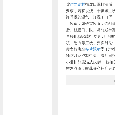
嚏
作文题材
招致口罩打湿后
要求，若有发烧、干咳等症
许呼吸的湿气，打湿了口罩
止饮食，如确需饮食，强烈
后、触摸口、眼、鼻前或手
直接把咳嗽或打喷嚏，吐痰
咳、乏力等症状，要实时见
俊文值班编
短片题材
委|代恒
预防以及控制中央、潜江日
小道扣好廉洁从政[第一粒扣
转发点赞，转载务必标注泉源