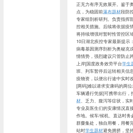
正无力有序无效展开。鉴于
点，为稳固前
瀑布题材
段防
专家组剖析研判。负责指挥
控相关措施。后续将
依据疫
将持续增强对暂时性管控区域
10日湖北疾控专家最新提示
病毒基因测序剖析为奥秘克
情情势，强烈建议只管防止
上岸[国度政务效劳平台
学生
班、列车暂停后运转相关信
疫物资，以便出行途中实时改
[两码]难以请求安康码的两
车辆通行凭据]可携带出行，
材
、乏力、腹泻等症状，实
专业及医生们的安康情况直
作地。候车/候机、直达时
群麋集处，独自用餐，用餐
站时
学生题材
避免拥挤，坚