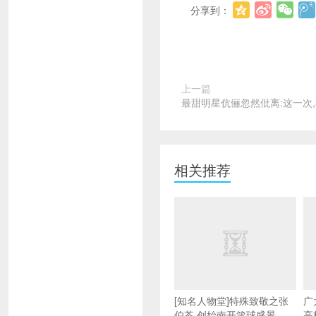
分享到：
上一篇
最甜明星伉俪忽然仳离:这一次
相关推荐
[知名人物堂]特殊致敬之张
广
伯苓 创始南开篮球盛景
高