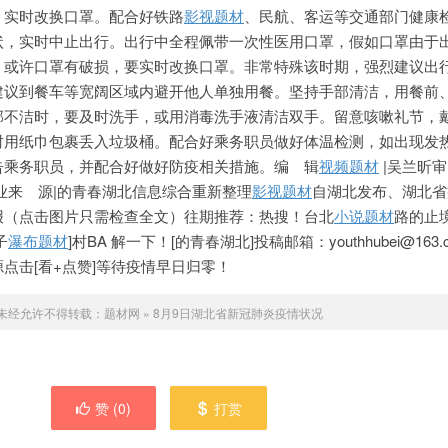
，实时改换口罩。配合好铁路
影视题材
、民航、客运等交通部门健康
状，实时中止出行。出行中全程佩带一次性医用口罩，假如口罩由于
，或许口罩有破损，要实时改换口罩。非常特殊该时期，强烈建议出
建议到餐车等宽阔区域内避开他人单独用餐。坚持手部清洁，用餐前
部不洁时，要及时洗手，或用消毒洗手液清洁双手。留意咳嗽礼节，
时用纸巾包裹丢入垃圾桶。配合好乘务职员做好体温检测，如出现发
告乘务职员，并配合好做好防疫相关措施。编 辑
视频题材
|吴兰昕审
业来 源|的青春湖北信息综合重新整理
影视题材
自湖北发布、湖北省
报（点击图片只需检查全文）往期推荐：热搜！台北
小说题材
路的止
子
瀑布题材
]村BA 解一下！[的青春湖北]投稿邮箱：youthhubei@163
点击[看+点赞]等待疫情早日归零！
未经允许不得转载：
题材网
»
8月9日湖北省新冠肺炎疫情状况
赞 (
0
)
打赏