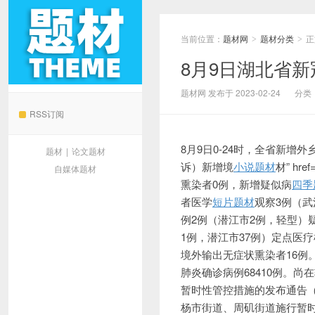
当前位置：
题材网
题材分类
正
>
>
8月9日湖北省
题材网
题材网 发布于 2023-02-24
分类
RSS订阅
8月9日0-24时，全省新
题材
|
论文题材
诉）新增境
小说题材
材” hr
自媒体题材
熏染者0例，新增疑似病
四季
者医学
短片题材
观察3例（武
例2例（潜江市2例，轻型）
1例，潜江市37例）定点医
境外输出无症状熏染者16例。
肺炎确诊病例68410例。
暂时性管控措施的发布通告（
杨市街道、周矶街道施行暂