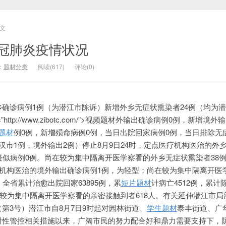
文
新冠肺炎疫情状况
：
题材分类
阅读(617)
评论(0)
增外乡确诊病例1例（为潜江市陈诉）新增外乡无症状熏染者24例（均为
ef=”http://www.zibotc.com/”>视频题材外输出确诊病例0例，新增境
题材
例0例，新增殒命病例0例，当日出院回家病例0例，当日排除无
汉市1例，境外输出2例）停止8月9日24时，定点医疗机构医治的外
疑似病例0例。尚在较为集中隔离开医学察看的外乡无症状熏染者38
疗机构医治的境外输出确诊病例1例，为轻型；尚在较为集中隔离开医
全省累计治愈出院回家63895例，累
短片题材
计病亡4512例，累计
尚在较为集中隔离开医学察看的亲密接触到者618人。有关延伸潜江市局
第3号）潜江市自8月7日9时起对园林街道、
学生题材
泰丰街道、广
时性管控相关措施以来，广阔市民的努力配合好和鼎力需要支持下，