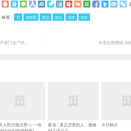
标签：
升
微商网
情况
湖北
疫情
肺炎
,不谈门当户对…
外表知恩图报,实
大人民日报点赞<>:一份
夜读 | 真正厉害的人，都做
今日秋分
校结业生[职场指南]
到了这三点