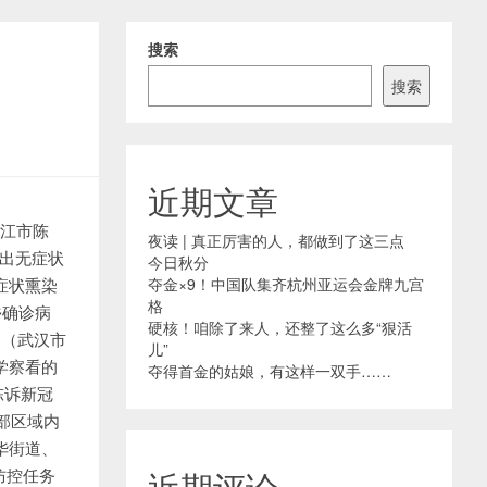
搜索
搜索
近期文章
潜江市陈
夜读 | 真正厉害的人，都做到了这三点
外输出无症状
今日秋分
症状熏染
夺金×9！中国队集齐杭州亚运会金牌九宫
格
乡确诊病
硬核！咱除了来人，还整了这么多“狠活
例（武汉市
儿”
学察看的
夺得首金的姑娘，有这样一双手……
陈诉新冠
部区域内
华街道、
防控任务
近期评论