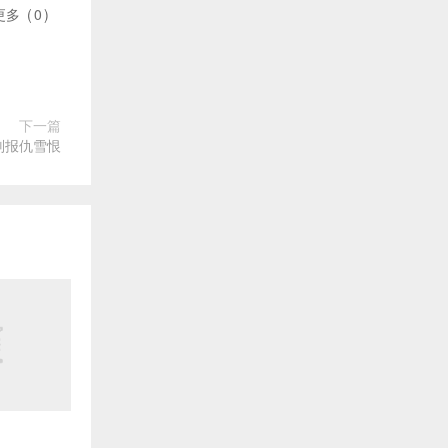
更多
(
0
)
下一篇
则报仇雪恨