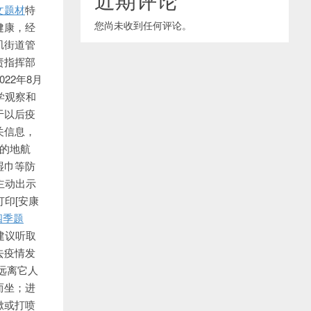
文题材
特
您尚未收到任何评论。
健康，经
矶街道管
责指挥部
22年8月
学观察和
于以后疫
关信息，
的地航
湿巾等防
主动出示
打印[安康
四季题
建议听取
去疫情发
远离它人
而坐；进
嗽或打喷