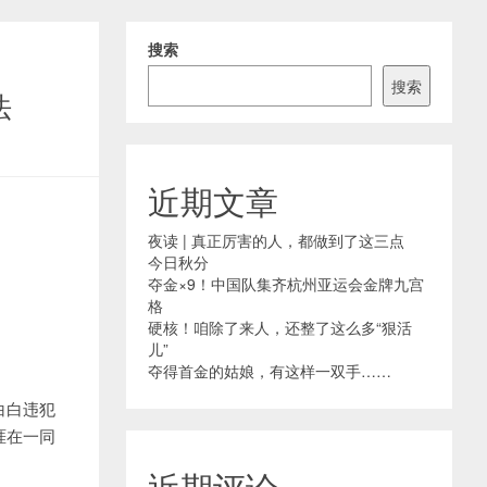
搜索
搜索
法
近期文章
夜读 | 真正厉害的人，都做到了这三点
今日秋分
夺金×9！中国队集齐杭州亚运会金牌九宫
格
硬核！咱除了来人，还整了这么多“狠活
儿”
夺得首金的姑娘，有这样一双手……
白白违犯
涯在一同
近期评论