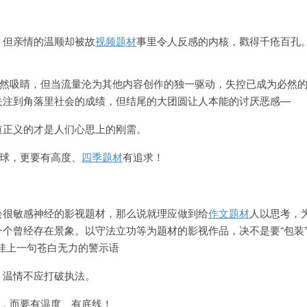
，但亲情的温顺却被故
视频题材
事里令人反感的内核，戳得千疮百孔
固然吸睛，但当流量沦为其他内容创作的独一驱动，失控已成为必然
关注到角落里社会的成绩，但结尾的大团圆让人本能的讨厌恶感—
道正义的才是人们心思上的刚需。
眼球，更要有高度、
四季题材
有追求！
？
会很敏感神经的影视题材，那么说就理应做到给
作文题材
人以思考，
个曾经存在景象。以守法立功等为题材的影视作品，决不是要“包装
挂上一句苍白无力的警示语
，温情不应打破执法。
肉，而要有温度、有底线！