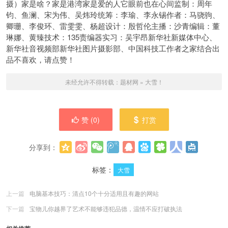
摄）家是啥？家是港湾家是爱的人它眼前也在心间监制：周年
钧、鱼澜、宋为伟、吴炜玲统筹：李瑜、李永锡作者：马骁驹、
卿珊、李俊环、雷雯雯、杨超设计：殷哲伦主播：沙青编辑：董
琳娜、黄臻技术：135责编器实习：吴宇昂新华社新媒体中心、
新华社音视频部新华社图片摄影部、中国科技工作者之家结合出
品不喜欢，请点赞！
未经允许不得转载：
题材网
»
大雪！
赞 (
0
)
打赏
分享到：
更多
(
0
)
标签：
大雪
上一篇
电脑基本技巧：清点10个十分适用且有趣的网站
下一篇
宝物儿你越界了艺术不能够违犯品德，温情不应打破执法