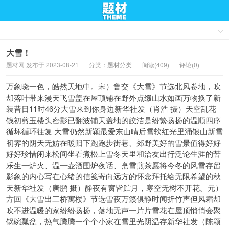
大雪！
题材网 发布于 2023-08-21
分类：
题材分类
阅读(409)
评论(0)
万象晓一色，皓然天地中。宋）鲁交《大雪》节选北风卷地，吹
却落叶带来漫天飞雪盖在屋顶铺在野外点缀山水如画万物换了新
装昔日11时46分大雪来到你身边新华社发（肖浩 摄）天空乱花
钱初剪玉楼头密影已翻波铺天盖地的皎洁是纷繁扬扬的温顺四序
循坏循环往复 大雪仍然新颖最爱东山晴后雪软红光里涌银山新雪
初霁的阴天无妨在暖阳下跑跑步街巷、郊野美好的雪景值得好好
好好珍惜闲来松间坐看煮松上雪冬天里和洽友出行泛论生涯的苦
乐生一炉火、温一壶酒围炉夜话、烹雪煎茶愿将今冬的风雪存留
影象的内心写在心绪的信笺寄向远方的怀念拜托给无限希望的秋
天新华社发（唐鹏 摄）静夜有窗皆贮月，寒空无树不开花。元）
方回《大雪出三桥寓楼》节选雪夜万籁俱静时闻折竹声但风霜却
吹不进温暖的家纷纷扬扬，落地无声一片片雪花在屋顶悄悄会聚
锅碗瓢盆，热气腾腾一个个小家在雪里光阴温存新华社发（陈颖