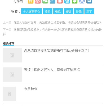
分享到：
更多
(
0
)
标签：
十大微商平台
接听
电话
被骗
诈骗
骂了
上一篇
底层人物题材影片，关注更多边沿君子物、揭破社会理想的其价值取向
下一篇
国务院联防联控机制：有关进一步优化落实新冠肺炎疫情防控措施的告
诉
相关推荐
AI系统自动接听实施诈骗打电话,受骗子骂了!
夜读 | 真正厉害的人，都做到了这三点
今日秋分