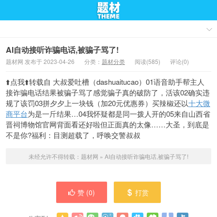
AI自动接听诈骗电话,被骗子骂了!
题材网 发布于 2023-04-26
分类：
题材分类
阅读(585)
评论(0)
⬆️点我⬆️转载自 大叔爱吐槽（dashuaitucao）01语音助手帮主人
接诈骗电话结果被骗子骂了感觉骗子真的破防了，活该02确实违
规了该罚03拼夕夕上一块钱（加20元优惠券）买辣椒还以
十大微
商平台
为是一斤结果…04我怀疑都是同一拨人开的05来自山西省
晋祠博物馆官网背面看还好啦但正面真的太像……大圣，到底是
不是你?福利：目测超载了，呼唤交警叔叔
未经允许不得转载：
题材网
»
AI自动接听诈骗电话,被骗子骂了!
赞 (
0
)
打赏