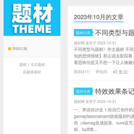
2023年10月的文章
不同类型与
题材分类
题材网
题材网 发布于 2023-10-31
RSS订阅
不同类型与题材》作文题材 不
知的恐惧情绪】那么说去影院看【
看恐怖但是又不想一下让人物被搞
题材
|
论文题材
阅读(411)
评论(0)
赞 (
0
)
自媒体题材
特效效果条记
题材分类
题材网 发布于 2023-10-31
一、界说你沙盒 1.给自己创作
gameplaiconstraint游
伤（damag造成损害、curs诅咒之
权、buff增...