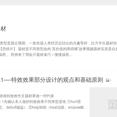
题材
同类型是观众预期，一套依据人类经历总结出的兴趣零碎，比方学生题材你
恐惧片】 题材是不同类型血肉 其价值的障碍阈”故事视频题材实质是自
死， 死神来了用短片题材凑巧＞慢慢搞死...
1—-特效效果部分设计的观点和基础原则
1
的游戏特效效作文题材果做一些约束
戏规则约束 1先确认本人做的特效效果不同类型是啥 ①hurt受
、debuff减益） ②help协助（heal治愈、empow赋