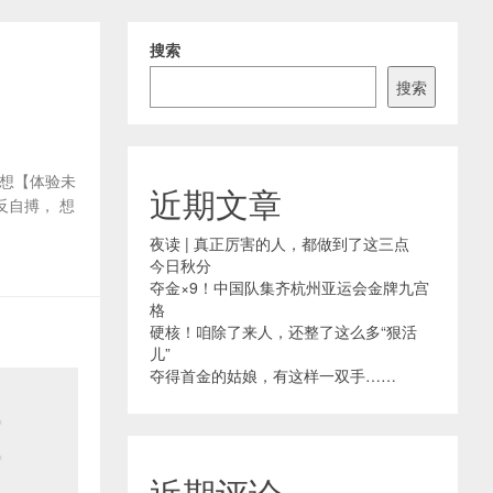
搜索
搜索
想【体验未
近期文章
反自搏， 想
夜读 | 真正厉害的人，都做到了这三点
今日秋分
夺金×9！中国队集齐杭州亚运会金牌九宫
格
硬核！咱除了来人，还整了这么多“狠活
儿”
夺得首金的姑娘，有这样一双手……
近期评论