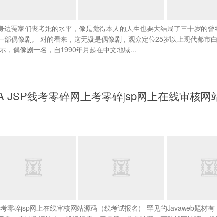
身边冤家们丧考妣的水平，像是觉得本人的人生也要大结局了三十岁的曾
一部偶像剧。 对的看来，这无疑是偶像剧，观众定位25岁以上现代都市
，偶像剧一名，自1990年月起在中文地域...
JA VA JSP线考零碎网上考零碎jsp网上在线审核
零碎网上考零碎jsp网上在线审核网站源码（线考试报名） 罕见的Javaweb题材