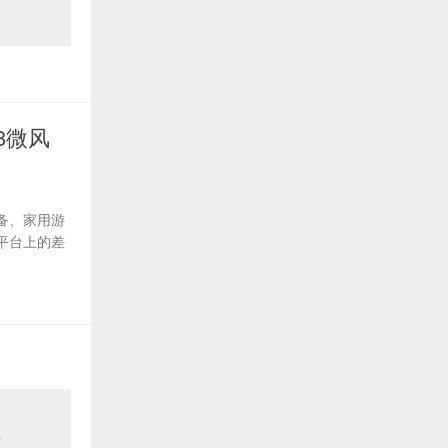
8微风
备、家用游
平台上的差