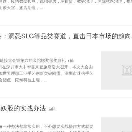
网盘，疫情数据检查，线招标房，屋租赁，教务治理，医院就医治理，餐
谈天室，旅店治理，...
P张伟：洞悉SLG等品类赛道，直击日本市场的趋
态链接大会暨第六届金陀螺奖颁奖典礼（简
2月10日在深圳市大中华喜来登旅店浩大召开，本次大会由
拟世界理想工业手艺创新突破同盟、深圳市迷信手艺
指点，陀螺科技主理，...
头妖股的实战办法
3
每一种办法都非常实用，不外想要实战操作方式就要