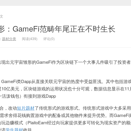
文
：GameFi范畴年尾正在不时生长
：
题材分类
阅读(439)
评论(0)
，出现出元宇宙雏形的GameFi作为区块链下一个大事儿件吸引了投资
示，GameFi类Dapp从直接关联元宇宙的热度中受益匪浅。其中包括游戏
过10亿美元，区块链游戏的运用状况也十分可观，数据信息显示在11
一活泼钱包）衔接到游戏Dapp
联合，改动
短片题材
了传统形式的游戏形式。传统形式游戏中大多采用
家需求舍得花钱购置游戏中的配备或其他物件来提升优势。而GameFi
边赚模式（PlaitoEarn经过向玩家提供更多可转化为现实资产的
经济
学生题材
收益。