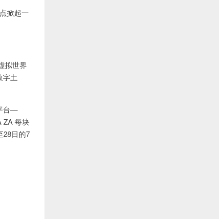
观点掀起一
虚拟世界
数字土
平台—
A ZA 每块
至28日的7