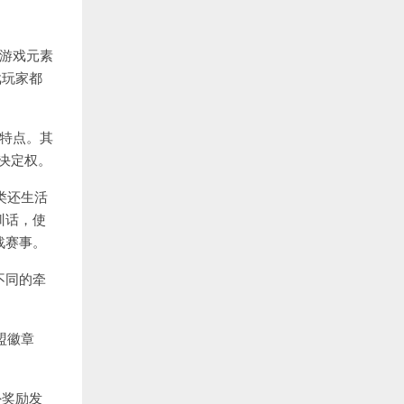
。游戏元素
戏玩家都
等特点。其
决定权。
类还生活
训话，使
战赛事。
不同的牵
盟徽章
外奖励发