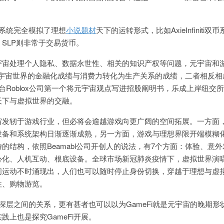
济系统完全模拟了理想
小说题材
天下的运转形式，比如AxieInfiniti双
，SLP则非常于交易货币。
宇宙处理个人隐私、数据永世性、相关的知识产权等问题，元宇宙和
决了元宇宙世界的金融化成绩与消费力转化为生产关系的成绩，二者相反
台Roblox公司第一个将元宇宙观点写进招股阐明书，乐成上岸纽交
天下与虚拟世界的交融。
宙发轫于游戏行业，但必将会逾越游戏向更广阔的空间拓展。一方面
设备和系统架构日渐逐渐成熟，另一方面，游戏与理想界限开端模糊
的结构，依照Beamabl公司开创人的说法，有7个方面：体验、意
心化、人机互动、根底设备。全球市场新冠肺炎疫情下，虚拟世界演
间运动不时涌现出，人们也可以随时停止身份切换，穿越于理想与虚
往、购物游览。
i深层之间的关系，更有甚者也可以以为GameFi就是元宇宙的晚期形
践上也是探究GameFi开展。