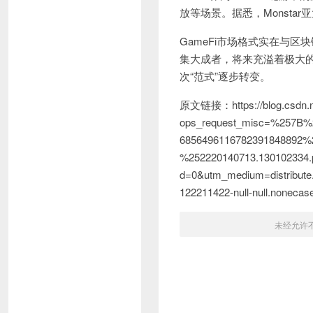
放等场景。据悉，Monstar
GameFi市场格式实在与区
集大成者，将来充溢着极大的
次“范式”逐步转变。
原文链接：https://blog.csdn.net
ops_request_misc=%257B%
685649611678239184889
%252220140713.130102334.
d=0&utm_medium=distribute.
122211422-null-null.non
未经允许