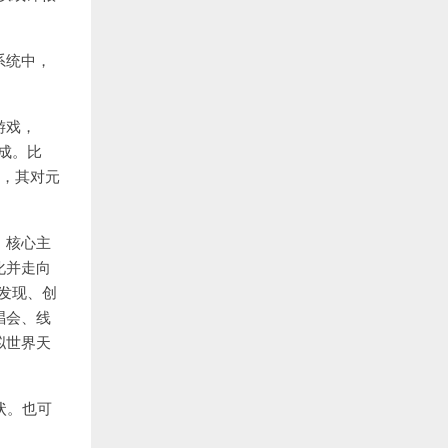
币系统中，
游戏，
相成。比
所，其对元
，核心主
化并走向
外发现、创
唱会、线
拟世界天
状。也可