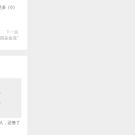
更多
(
0
)
下一篇
四朵金花”
人，还整了