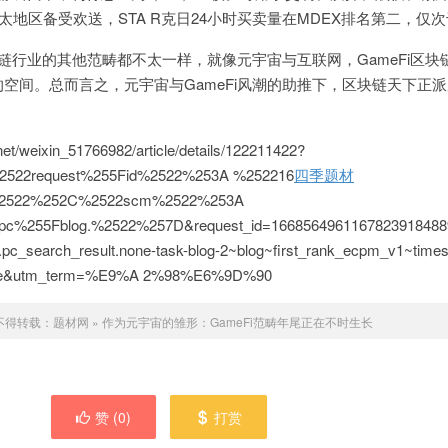
亚太地区备受欢送，STA R克日24小时买卖量在MDEX排名第二，仅次
块链行业的其他范畴都不太一样，就像元宇宙与互联网，GameFi区块
空间。总而言之，元宇宙与GameFi风潮的助推下，区块链天下正
/weixin_51766982/article/details/122211422?
2522request%255Fid%2522%253A %252216
四季题材
2%2522%252C%2522scm%2522%253A
pc%255Fblog.%2522%257D&request_id=16685649611678239184889
pc_search_result.none-task-blog-2~blog~first_rank_ecpm_v1~times
ecase&utm_term=%E9%A 2%98%E6%9D%90
不得转载：
题材网
»
作为元宇宙的雏形：GameFi范畴年尾正在不时生长
赞 (
0
)
打赏