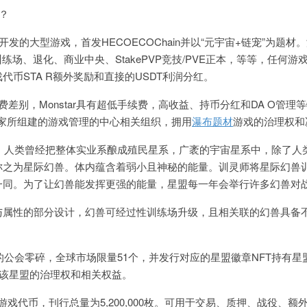
吗？
术开发的大型游戏，首发HECOECOChain并以“元宇宙+链宠”为题材
练场、退化、商业中央、StakePVP竞技/PVE正本，等等，任何游
币STA R额外奖励和直接的USDT利润分红。
续费差别，Monstar具有超低手续费，高收益、持币分红和DA O管理
玩家所组建的游戏管理的中心相关组织，拥用
瀑布题材
游戏的治理权和
年，人类曾经把整体实业系酿成殖民星系，广袤的宇宙星系中，除了人
称之为星际幻兽。体内蕴含着弱小且神秘的能量。训灵师将星际幻兽
一同。为了让幻兽能发挥更强的能量，星盟每一年会举行许多幻兽对
与属性的部分设计，幻兽可经过性训练场升级，且相关联的幻兽具备
自带的公会零碎，全球市场限量51个，并发行对应的星盟徽章NFT持有星
拥用该星盟的治理权和相关权益。
游中的游戏代币，刊行总量为5,200,000枚。可用于交易、质押、战役、额