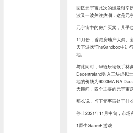
回忆元宇宙此次的爆发艰辛历程
波又一波关注热潮，这是元
元宇宙中的房产买卖，几乎
11月份，香港房地产大鳄、
天下游戏“TheSandbox中进
地。
与此同时，华语乐坛歌手林
Decentraland购入三块虚拟土地，
地的价钱为6000MA NA D
天期间，四个主要的元宇宙房
那么说，当下元宇宙处于什么
停止2021年11月中旬，市
1原生GameFi游戏