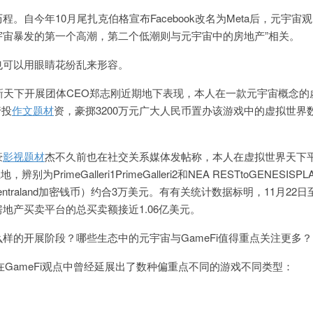
。自今年10月尾扎克伯格宣布Facebook改名为Meta后，元宇宙
宇宙暴发的第一个高潮，第二个低潮则与元宇宙中的房地产”相关。
也可以用眼睛花纷乱来形容。
新天下开展团体CEO郑志刚近期地下表现，本人在一款元宇宙概念的
行投
作文题材
资，豪掷3200万元广大人民币置办该游戏中的虚拟世界
豪
影视题材
杰不久前也在社交关系媒体发帖称，本人在虚拟世界天下
辨别为PrimeGalleri1PrimeGalleri2和NEA RESTtoGENESISPL
ecentraland加密钱币）约合3万美元。有有关统计数据标明，11月22日
地产买卖平台的总买卖额接近1.06亿美元。
样的开展阶段？哪些生态中的元宇宙与GameFi值得重点关注更多？
场在GameFi观点中曾经延展出了数种偏重点不同的游戏不同类型：