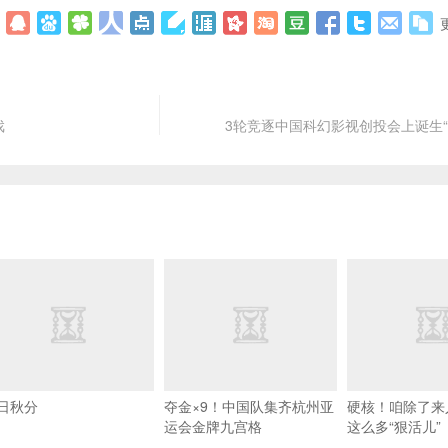
戏
3轮竞逐中国科幻影视创投会上诞生“
日秋分
夺金×9！中国队集齐杭州亚
硬核！咱除了来
运会金牌九宫格
这么多“狠活儿”