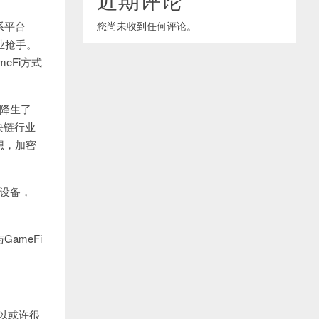
系平台
您尚未收到任何评论。
业抢手。
eFi方式
，降生了
。区块链行业
想，加密
底设备，
GameFi
难以或许很