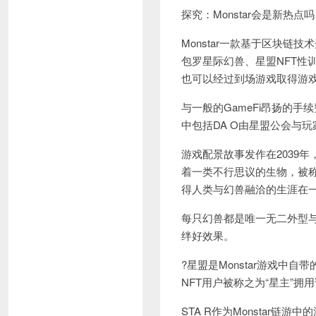
探究：Monstar会是新热点
Monstar一款基于区块链技
包罗星际幻兽、星盟NFT性训
也可以经过到场游戏取得游戏代
与一般的GameFi昂扬的手
中包括DA O由星盟公会与
游戏配景故事发作在2039
着一类不行思议的生物，被
得人类与幻兽融洽的生涯在
每只幻兽都是唯一无二外型
绊好效果。
?星盟是Monstar游戏中
NFT用户被称之为“星主”
STA R作为Monstar链