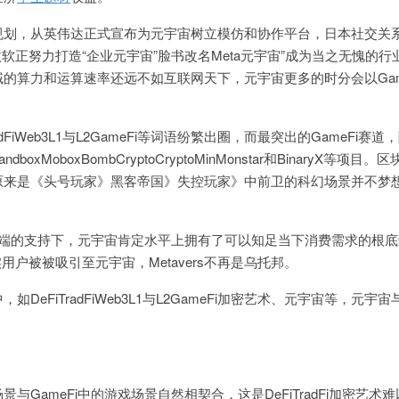
规划，从英伟达正式宣布为元宇宙树立模仿和协作平台，日本社交关
软正努力打造“企业元宇宙”脸书改名Meta元宇宙”成为当之无愧的行
的算力和运算速率还远不如互联网天下，元宇宙更多的时分会以Gam
dFiWeb3L1与L2GameFi等词语纷繁出圈，而最突出的GameFi赛道
ndTheSandboxMoboxBombCryptoCryptoMinMonstar和BinaryX等项目
原来是《头号玩家》黑客帝国》失控玩家》中前卫的科幻场景并不梦
后端的支持下，元宇宙肯定水平上拥有了可以知足当下消费需求的根
实用户被被吸引至元宇宙，Metavers不再是乌托邦。
eFiTradFiWeb3L1与L2GameFi加密艺术、元宇宙等，元宇宙与
与GameFi中的游戏场景自然相契合，这是DeFiTradFi加密艺术