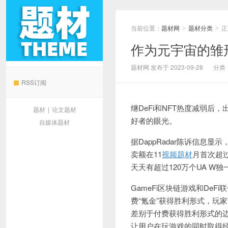
当前位置：
题材网
题材分类
正
>
>
作为元宇宙的雏形
题材网
题材网 发布于 2023-09-28
分类
RSS订阅
继DeFi和NFT热度减弱后
题材
|
论文题材
好者的眼光。
自媒体题材
据DappRadar陈诉信息显
卖额在11
视频题材
月首次超
天天有超过120万个UA W独
GameFi区块链游戏和DeFi
费“氪金”获得胜利形式，玩
差别于付费获得胜利形式的边玩
让用户在玩游戏的同时取得