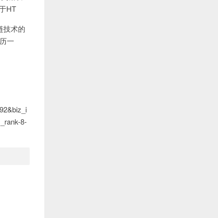
于HT
链技术的
派历一
2&biz_i
_rank-8-