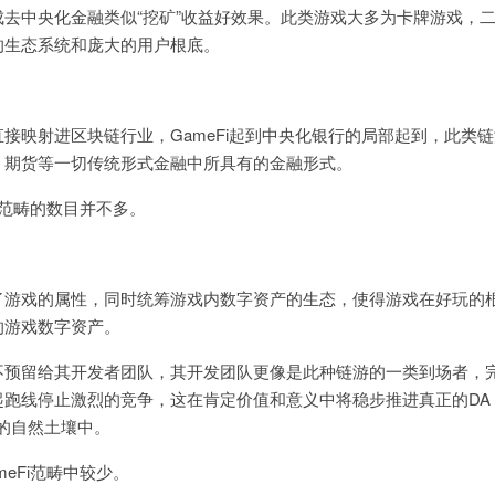
代完成去中央化金融类似“挖矿”收益好效果。此类游戏大多为卡牌游戏，
的生态系统和庞大的用户根底。
接映射进区块链行业，GameFi起到中央化银行的局部起到，此类
、期货等一切传统形式金融中所具有的金融形式。
i范畴的数目并不多。
了游戏的属性，同时统筹游戏内数字资产的生态，使得游戏在好玩的
的游戏数字资产。
不预留给其开发者团队，其开发团队更像是此种链游的一类到场者，完
跑线停止激烈的竞争，这在肯定价值和意义中将稳步推进真正的DA 
治的自然土壤中。
eFi范畴中较少。