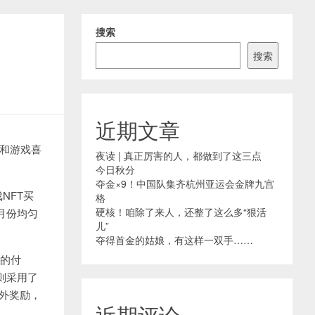
搜索
搜索
近期文章
者和游戏喜
夜读 | 真正厉害的人，都做到了这三点
今日秋分
夺金×9！中国队集齐杭州亚运会金牌九宫
NFT买
格
硬核！咱除了来人，还整了这么多“狠活
月份均匀
儿”
夺得首金的姑娘，有这样一双手……
的付
则采用了
额外奖励，
近期评论