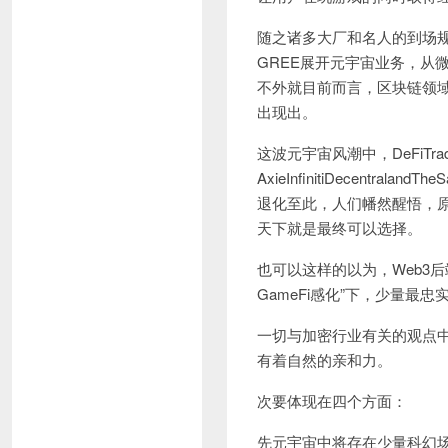
随之诸多大厂和名人的到场
GREE展开元宇宙业务，从微
不外就目前而言，区块链领域
出现出。
这波元宇宙风潮中，DeFiTra
AxieInfinitiDecentrala
退化至此，人们幡然醒悟，
天下就是最终可以选择。
也可以这样的以为，Web3
GameFi感化”下，少量最忠
一切与加密行业有关的观点中，如D
有着自然的亲和力。
次要体现在四个方面：
先元宇宙中将存在少量科幻场景