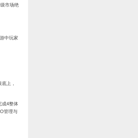
二级市场绝
链游中玩家
根底上，
成4整体
O管理与