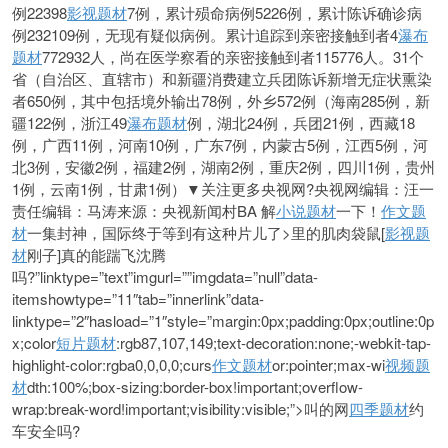
例22398
影视题材
7例，累计殒命病例5226例，累计陈诉确诊病
例232109例，无现有疑似病例。累计追踪到亲密接触到者4
瀑布
题材
772932人，尚在医学察看的亲密接触到者115776人。31个
省（自治区、直辖市）和新疆消费建立兵团陈诉新增无症状熏染
者650例，其中包括境外输出78例，外乡572例（海南285例，新
疆122例，浙江49
瀑布题材
例，湖北24例，兵团21例，西藏18
例，广西11例，河南10例，广东7例，内蒙古5例，江西5例，河
北3例，安徽2例，福建2例，湖南2例，重庆2例，四川1例，贵州
1例，云南1例，甘肃1例）▼关注更多央视网?央视网编辑：汪一
责任编辑：马涛来源：央视新闻村BA 解
小说题材
一下！
作文题
材
一集封神，国际终于等到有这种片儿了>里的肌肉袋鼠[
影视题
材
刚子]真的能踹飞沈腾
吗?”linktype=”text”imgurl=””imgdata=”null”data-
itemshowtype=”11″tab=”innerlink”data-
linktype=”2″hasload=”1″style=”margin:0px;padding:0px;outline:0p
x;color
短片题材
:rgb87,107,149;text-decoration:none;-webkit-tap-
highlight-color:rgba0,0,0,0;curs
作文题材
or:pointer;max-wi
视频题
材
dth:100%;box-sizing:border-box!important;overflow-
wrap:break-word!important;visibility:visible;”>叫的网
四季题材
约
车安全吗?