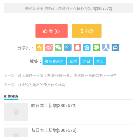
未经允许不得转载：
题材网
»
今日外乡新增[380+572]
赞 (
0
)
打赏
分享到：
更多
(
0
)
标签：
微商资讯网
新增
昨日
本土
上一篇
路上偶遇一只哈士奇,但仔细一看…怎样跟一般的二哈不一样?
下一篇
以小说为题材的作文什么样写
相关推荐
昨日本土新增[380+572]
昔日本土新增[380+572]