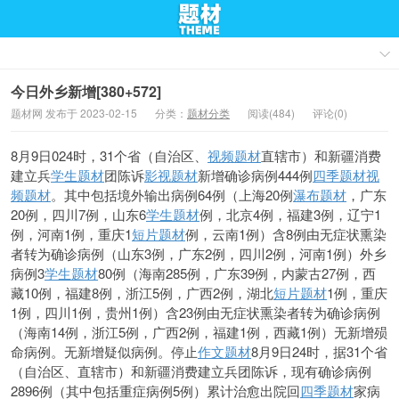
今日外乡新增[380+572]
题材网 发布于 2023-02-15
分类：
题材分类
阅读(484)
评论(0)
8月9日024时，31个省（自治区、
视频题材
直辖市）和新疆消费
建立兵
学生题材
团陈诉
影视题材
新增确诊病例444例
四季题材
视
频题材
。其中包括境外输出病例64例（上海20例
瀑布题材
，广东
20例，四川7例，山东6
学生题材
例，北京4例，福建3例，辽宁1
例，河南1例，重庆1
短片题材
例，云南1例）含8例由无症状熏染
者转为确诊病例（山东3例，广东2例，四川2例，河南1例）外乡
病例3
学生题材
80例（海南285例，广东39例，内蒙古27例，西
藏10例，福建8例，浙江5例，广西2例，湖北
短片题材
1例，重庆
1例，四川1例，贵州1例）含23例由无症状熏染者转为确诊病例
（海南14例，浙江5例，广西2例，福建1例，西藏1例）无新增殒
命病例。无新增疑似病例。停止
作文题材
8月9日24时，据31个省
（自治区、直辖市）和新疆消费建立兵团陈诉，现有确
诊病例
2896例（其中包括重症病例5例）累计治愈出院回
四季题材
家病