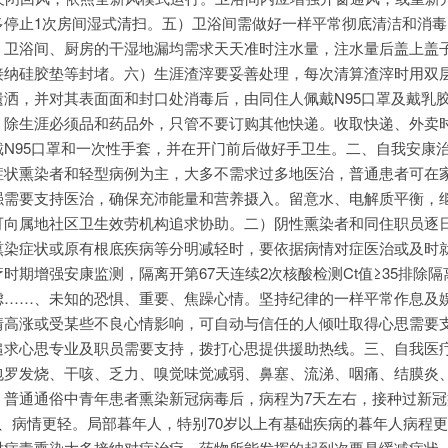
多停止1次房间湿式清扫。五）卫浴间需做好一样平常彻底清洁和消毒
。卫浴间、厨房的干湿地漏均需求天天准时注水量，注水量后盖上盖
接纳硅胶垫等封堵。六）生涯渣滓要妥善处理，每次清算渣滓时用双
洒，并对其表面面和封口处消毒后，由同住人佩戴N95口罩及戴乳
）除生涯必须品和药品外，只管不要订购其他快递。收取快递、外卖
N95口罩和一次性手套，并在开门前后做好手卫生。二、自我安康
症状熏染者和轻型病例为主，大多不需求过多地医治，普通患者可在
强需要支持医治，确保充沛能量和营养摄入。留意水、电解质平衡，
可向属地社区卫生效劳机构追求协助。二）阴性熏染者和同住职员逐
熏染症状或原有根底疾病等分明减轻时，要依据病情对症医治或及时
时期增强安康监测，隔离开第67天连续2次核酸检测Ct值≥35排除隔
虑……、未知的恐惧、重要、焦躁心情。坚持纪律的一样平常作息及
情高涨或受某些不良心情影响，可自动与信任的人倾吐取得心思需要
追求心思专业及职员需要支持，拨打心思提供援助热线。三、自我医
包罗发烧、干咳、乏力、嗅觉味觉减弱、鼻塞、流涕、咽痛、结膜炎
，普通通俗中青年患者熏染新冠病毒后，病程为7天左右，接种过新冠
、病情更轻。局部暮年人，特别70岁以上有基础疾病的暮年人病程
对病毒熏染大多接纳对症治疗，药物所能发挥的起到次要是缓减症状