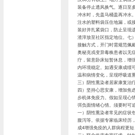
装备停止透风换气。逐日至
冲水时，先盖马桶盖再冲水
注水的塑料袋压住地漏，或
装好并扎紧袋口，防止呈现遗
渣滓放至社区指定地位。七
接触方式，开门时需规范佩戴
奥秘克戎变异毒株患者以无
疗，留意卧床短暂休息，增
内环境稳定。如遇安康成绩
温和病情变化，呈现呼吸道
三）阴性熏染者居家康复治疗
四）坚持心思安康，增加焦
步机体免疫力。假如呈现心
弭负面情绪心情。须要时可
一）阴性熏染者常见的症状
腹泻等。依据专家临床经历
成4增强免疫的人群病程更短
二）联合临床专家征求，针