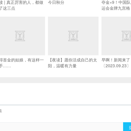
读 | 真正厉害的人，都做
今日秋分
夺金×9！中国
了这三点
运会金牌九宫格
得首金的姑娘，有这样一
【夜读】愿你活成自己的太
早啊！新闻来了
手……
阳，温暖有力量
〔2023.09.23〕