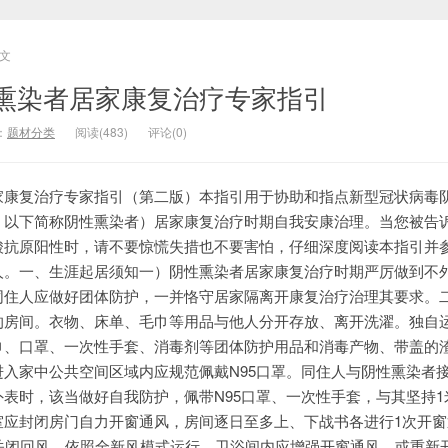
文
熏染者居家康复治疗专家指引
：
题材分类
阅读(483)
评论(0)
家康复治疗专家指引（第二版）本指引用于协助和指点新型冠状病毒
，以下简称阴性熏染者）居家康复治疗时期自我安康治理。当您被告
酸抗原阳性时，请不要惊慌失措也不要害怕，仔细深度阅读本指引并
人。一、生涯起居须知一）阴性熏染者居家康复治疗时期严厉做到不
同住人应做好团体防护，一并恪守居家隔离开康复治疗治理其要求。
的房间。衣物、床单、毛巾等用品与他人分开存放、离开洗濯。独自
巾、口罩、一次性手套、消毒剂等团体防护用品和消毒产物、带盖的
入家中公共空间区域内应规范佩戴N95口罩。同住人与阴性熏染者
表时，该当做好自我防护，佩带N95口罩、一次性手套，与其坚持1
室应封闭房门自力开窗通风，房间逐日至多上、下战书各进行1次开窗
应关闭回风，依照全新风模式运行。卫浴间内应增强开窗通风，或重新