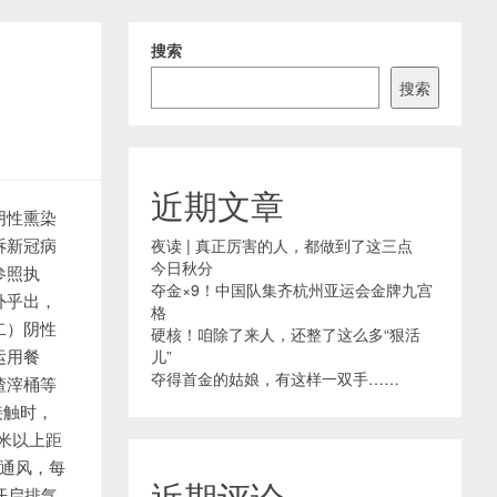
搜索
搜索
近期文章
阴性熏染
诉新冠病
夜读 | 真正厉害的人，都做到了这三点
今日秋分
参照执
夺金×9！中国队集齐杭州亚运会金牌九宫
外乎出，
格
二）阴性
硬核！咱除了来人，还整了这么多“狠活
运用餐
儿”
夺得首金的姑娘，有这样一双手……
渣滓桶等
接触时，
米以上距
通风，每
近期评论
开启排气