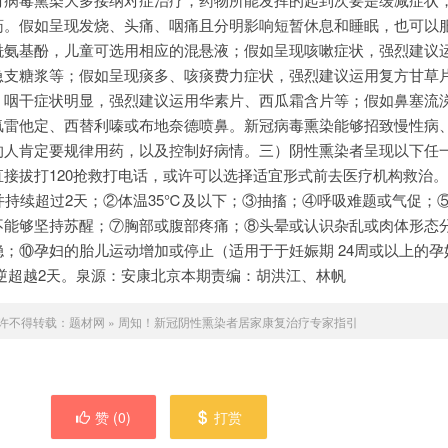
药。假如呈现发烧、头痛、咽痛且分明影响短暂休息和睡眠，也可以
酰氨基酚，儿童可选用相应的混悬液；假如呈现咳嗽症状，强烈建议
急支糖浆等；假如呈现痰多、咳痰费力症状，强烈建议运用复方甘草
、咽干症状明显，强烈建议运用华素片、西瓜霜含片等；假如鼻塞流
氯雷他定、西替利嗪或布地奈德喷鼻。新冠病毒熏染能够招致慢性病
的人肯定要规律用药，以及控制好病情。三）阴性熏染者呈现以下任
接拔打120抢救打电话，或许可以选择适宜形式前去医疗机构救治
，并持续超过2天；②体温35℃及以下；③抽搐；④呼吸难题或气促；
不能够坚持苏醒；⑦胸部或腹部疼痛；⑧头晕或认识杂乱或肉体形态
；⑩孕妇的胎儿运动增加或停止（适用于于妊娠期 24周或以上的孕
逆超越2天。泉源：安康北京本期责编：胡洪江、林帆
许不得转载：
题材网
»
周知！新冠阴性熏染者居家康复治疗专家指引
赞 (
0
)
打赏