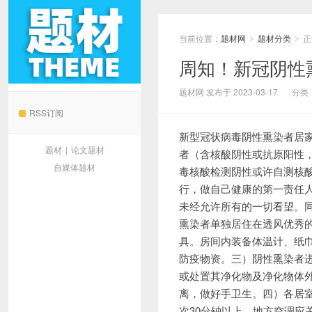
当前位置：
题材网
题材分类
正
>
>
周知！新冠阴性
题材网
题材网 发布于 2023-03-17
分类
RSS订阅
新型冠状病毒阴性熏染者居
题材
|
论文题材
者（含核酸阴性或抗原阳性
自媒体题材
毒核酸检测阴性或许自测核
行，做自己健康的第一责任
未经允许所有的一切看望。
熏染者单独居住在透风优秀
具。房间内装备体温计、纸
防疫物资。三）阴性熏染者进
或处置其净化物及净化物体外
离，做好手卫生。四）各居
次30分钟以上。地方空调