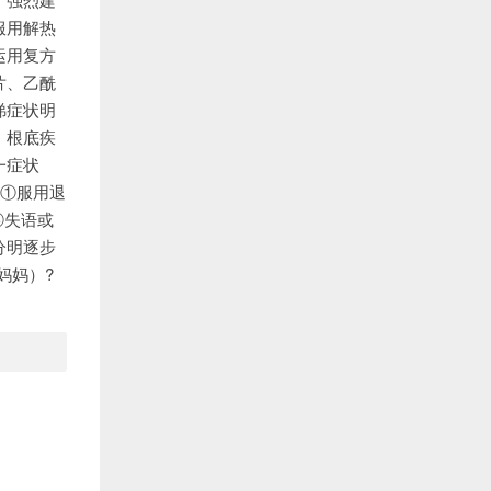
服用解热
运用复方
片、乙酰
涕症状明
、根底疾
一症状
。①服用退
⑤失语或
分明逐步
妈妈）?