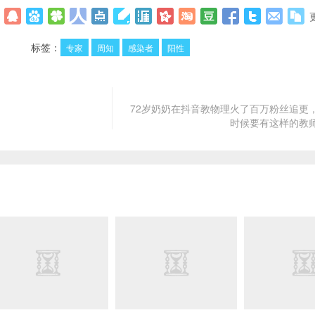
标签：
专家
周知
感染者
阳性
72岁奶奶在抖音教物理火了百万粉丝追更
时候要有这样的教