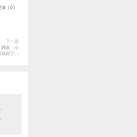
更多
(
0
)
下一篇
，网友：小
师就好了…