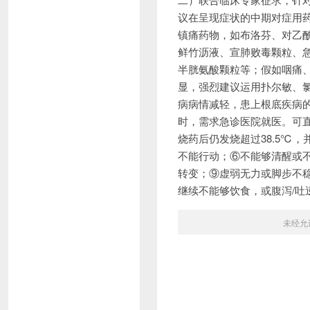
议在呈现症状的中期对症用
镇痛药物，如布洛芬、对乙
鲜竹沥液、宣肺败毒颗粒、
半胱氨酸颗粒等；假如咽痛
显，强烈建议运用扑尔敏、
病病情减轻，患上根底疾病
时，需求急诊医院就医。可直
烧药后仍发烧超过38.5℃
不能行动；⑥不能够清醒或
转变；⑨虚弱无力或脚步不稳
继续不能够饮食，或腹泻/吐
未经允