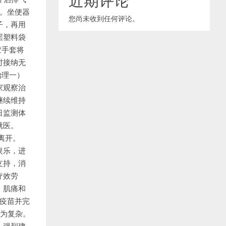
。坐便器
您尚未收到任何评论。
子，再用
层塑料袋
胶手套将
时接纳无
治理一）
家观察治
继续维持
日监测体
就医。
离开。
娱乐，进
支持，消
疗效劳
、肌痛和
疫苗并完
更为复杂。
，强烈建