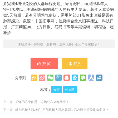
并完成4增强免疫的人群病程更短、病情更轻。而局部暮年人，
特别70岁以上有基础疾病的暮年人热程更为复杂。暮年人感染病
毒5天前后，若有分明憋气症状，需用肺部CT影象来诊断是否有
肺部感染。泉源：中国旧事网，信息综合北京旧事播送、科技日
报、广东药监局、北方日报、磅礴旧事等本期编辑：胡程远、赵
雅娇
未经允许不得转载：
题材网
»
居家该备什么药？专家提示！
赞 (
0
)
打赏
分享到：
更多
(
0
)
标签：
专家
什么药
上一篇
关怀的几个问题，这场公布会都回应了
下一篇
韩剧机械人题材的_四部机械人题材韩剧，和AI谈个恋爱是啥觉得？