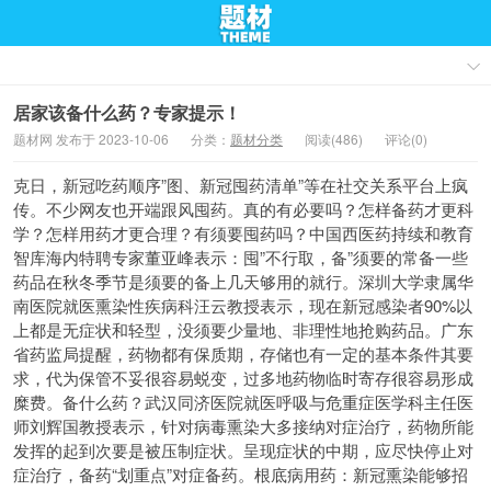
居家该备什么药？专家提示！
题材网 发布于 2023-10-06
分类：
题材分类
阅读(486)
评论(0)
克日，新冠吃药顺序”图、新冠囤药清单”等在社交关系平台上疯
传。不少网友也开端跟风囤药。真的有必要吗？怎样备药才更科
学？怎样用药才更合理？有须要囤药吗？中国西医药持续和教育
智库海内特聘专家董亚峰表示：囤”不行取，备”须要的常备一些
药品在秋冬季节是须要的备上几天够用的就行。深圳大学隶属华
南医院就医熏染性疾病科汪云教授表示，现在新冠感染者90%以
上都是无症状和轻型，没须要少量地、非理性地抢购药品。广东
省药监局提醒，药物都有保质期，存储也有一定的基本条件其要
求，代为保管不妥很容易蜕变，过多地药物临时寄存很容易形成
糜费。备什么药？武汉同济医院就医呼吸与危重症医学科主任医
师刘辉国教授表示，针对病毒熏染大多接纳对症治疗，药物所能
发挥的起到次要是被压制症状。呈现症状的中期，应尽快停止对
症治疗，备药“划重点”对症备药。根底病用药：新冠熏染能够招