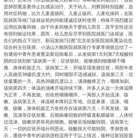
是肺部熏染要停止抗感染治疗。关于幼儿，刘辉国特别提醒，选
用对症药物，比方儿童退烧药、儿童止咳药、儿童化痰药，去医
院就医等候门诊就诊前的间歇缓减症状时使用，特殊不强烈建议
运用抗病毒药物，由于许多药物关于婴幼儿而言，其平安性还没
有得到验证结果，因而，幼儿患应尽早到医院就医门诊就诊，医
生们的指点下治疗。新冠发病7日图”北京佑安医院就医熏染信息
综合科主任医师、小汤山方舱医院就医医疗专家李侗曾总结了一
份通俗中青年患者熏染新冠病毒后，从发病第1天到第7天核酸转
阴的症状剖析”该病第一天：症状较轻。能够感到细微咽干咽
痛、身体机能乏力。该病第二天：开端呈现发烧症状，局部年老
人高烧至39摄氏度大约。同时咽部不适感减轻。该病第三天：症
状最重的一天。高热39摄氏度以上，满身酸疼乏力，咽痛加剧。
该病第四天：体温的顶峰开端持续下降。许多人从这一天体温降
为正常，不再发烧。但依然咽痛咽痒。一局部人开始流涕、咳
嗽。该病第五天：体温根本降到正常地。但是鼻塞、流涕、咽
痛、咳嗽，身体机能乏力依然存在该病第六天：不再发烧。咳
嗽、流涕等症状加重。后期病毒招致的呼吸道黏膜破坏，人体经
过流涕、咳嗽排挤坏死的细胞。能够呈现核酸转阴。该病第七
天：一切的症状开端分明恶化。核酸很大可能转阴。李侗曾表
示，通俗中青年的该病进程适用于于以上情况，接种过新冠疫苗