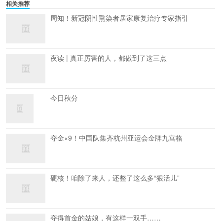
相关推荐
周知！新冠阴性熏染者居家康复治疗专家指引
夜读 | 真正厉害的人，都做到了这三点
今日秋分
夺金×9！中国队集齐杭州亚运会金牌九宫格
硬核！咱除了来人，还整了这么多“狠活儿”
夺得首金的姑娘，有这样一双手……