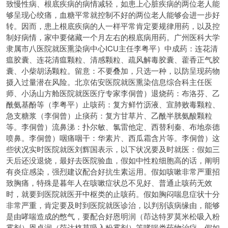
致慢性病、根底疾病的病情减轻，如患上心脏疾病的两位老人能
够呈现心绞痛，血糖平常就控制不好的两位老人能够会进一步好
转。因而，患上根底疾病的人一样平常肯定要规律用药，以及控
制好病情，家中要储藏一个月左右的根底病用药。广州医科大学
隶属市八医院就医熏染病中心ICU主任李粤平）中成药：连花清
瘟胶囊、连花清瘟颗粒、清感颗粒、疏风解毒胶囊、藿香正气胶
囊、小柴胡汤颗粒。留意：不要叠加，只选一种，以防呈现药物
摄入过量潜在风险。北京佑安医院就医熏染信息综合科主任医
师、小汤山方舱医院就医医疗专家李侗曾）退烧药：布洛芬、乙
酰氨基酚等（李粤平）止咳药：复方鲜竹沥液、宣肺败毒颗粒、
急支糖浆（李侗曾）止痰药：复方甘草片、乙酰半胱氨酸颗粒
等。李侗曾）流鼻涕：扑尔敏、氯雷他定、西替利秦、布地奈德
喷鼻。李侗曾）咽痛咽干：华素片、西瓜霜含片等。李侗曾）这
些状况实时医院就医刘辉国表示，以下状况要及时就医：假如三
天后还没退烧，最好去医院验血，假如中性粒细胞高的话，阐明
有炎症感染，强烈建议配合好抗生素运用。假如咳嗽非常严重招
致胸痛，特殊是暮年人在咳嗽症状总不见好、普通止咳药无效
时，就要到医院就医开中枢类的止咳药。假如胸闷喘息症状十分
非常严重，肯定要及时到医院就医诊治，以判别该病缘由，能够
是由哮喘造成的憋气，要配合好恩明润（茚达特罗莫米松吸入粉
雾剂）恩卓润（茚达格莫吸入粉雾剂）等哮喘类药物治疗，假如