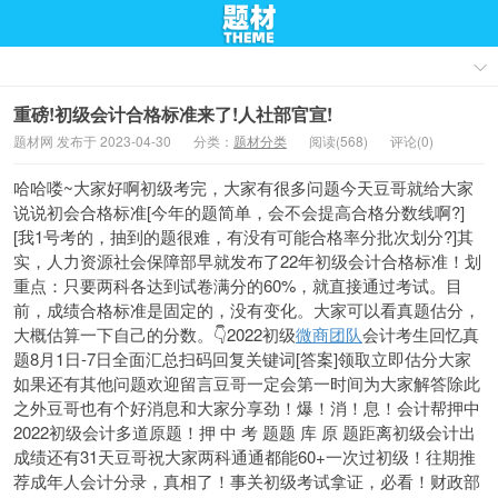
重磅!初级会计合格标准来了!人社部官宣!
题材网 发布于 2023-04-30
分类：
题材分类
阅读(568)
评论(0)
哈哈喽~大家好啊初级考完，大家有很多问题今天豆哥就给大家
说说初会合格标准[今年的题简单，会不会提高合格分数线啊?]
[我1号考的，抽到的题很难，有没有可能合格率分批次划分?]其
实，人力资源社会保障部早就发布了22年初级会计合格标准！划
重点：只要两科各达到试卷满分的60%，就直接通过考试。目
前，成绩合格标准是固定的，没有变化。大家可以看真题估分，
大概估算一下自己的分数。👇2022初级
微商团队
会计考生回忆真
题8月1日-7日全面汇总扫码回复关键词[答案]领取立即估分大家
如果还有其他问题欢迎留言豆哥一定会第一时间为大家解答除此
之外豆哥也有个好消息和大家分享劲！爆！消！息！会计帮押中
2022初级会计多道原题！押 中 考 题题 库 原 题距离初级会计出
成绩还有31天豆哥祝大家两科通通都能60+一次过初级！往期推
荐成年人会计分录，真相了！事关初级考试拿证，必看！财政部