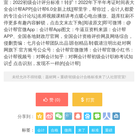
宣：2022初级会计评分标准！转扩！2022年下半年考证时间表大
全会计帮APP[会计帮6.0全新上线][帮里学，帮你过，会计人都爱
的专注会计论坛]名师视频课精讲考点暖心电台播放、题库狂刷不
停更多有趣内容解锁，点击文末左下角[阅读原文]即可微博：@
会计帮官微App：会计帮App图文：牛逼豆资料来源：会计帮
APP、全国各地财政厅官网，全国会计资格评价网及网络综合，
侵删责编：七月会计帮团队出品∣原创精品∣转载请注明出处对啊
网旗下·官方账号公众号：会计帮官微微博：会计帮官微小红书：
会计帮视频号：对啊会计知乎：对啊会计帮初级会计职称考试知
识☝ 点击识别，发现不一样的[会计帮]
未经允许不得转载：
题材网
»
重磅!初级会计合格标准来了!人社部官宣!
赞 (
0
)
打赏
分享到：
更多
(
0
)
标签：
会计
合格
微商
来了
标准
重磅