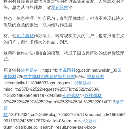
遇的有直接表达后代倾慕之情的有诉说冤家友爱、人生悲欢的等
等。总之从自然现象、政
瀑布题材
治
静态、休息生涯、社会风习，直到团体体会，都逃不外现代诗人
敏锐的直觉的眼光，成为他写作是题
材。创
短片题材
作办法上，既有现实主义的门户，也有浪漫主义
的门户，而许多伟大的作品，则又
这两种创作办法相结合的模范，构成了国古典诗歌的优异传统形
式。
原文链接
短片题材
：https://bl
小说题材
og.csdn.net/weixin_39
四
季题材
725
作文题材
四季题材
短片题材
924/ar
视频题材
ticle/details/111804603?ops_request_
视频题材
misc=%257B%2522request%255Fid%2522%253A
%252216685649611678242569
小说题材
17
影视题材
87%2522%252C%2522scm%2522%253A %252220140713
瀑布
题
材
.130102334.pc%255Fblog.%2522%257D&request_id=1668564
96116782425691787&biz_id=0&utm_me
小说题材
dium=distribute.pc_search_result.none-task-blog-