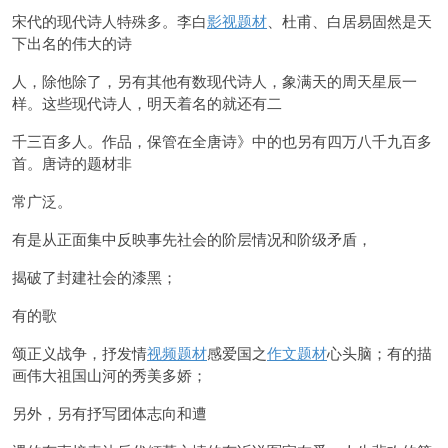
宋代的现代诗人特殊多。李白
影视题材
、杜甫、白居易固然是天
下出名的伟大的诗
人，除他除了，另有其他有数现代诗人，象满天的周天星辰一
样。这些现代诗人，明天着名的就还有二
千三百多人。作品，保管在全唐诗》中的也另有四万八千九百多
首。唐诗的题材非
常广泛。
有是从正面集中反映事先社会的阶层情况和阶级矛盾，
揭破了封建社会的漆黑；
有的歌
颂正义战争，抒发情
视频题材
感爱国之
作文题材
心头脑；有的描
画伟大祖国山河的秀美多娇；
另外，另有抒写团体志向和遭