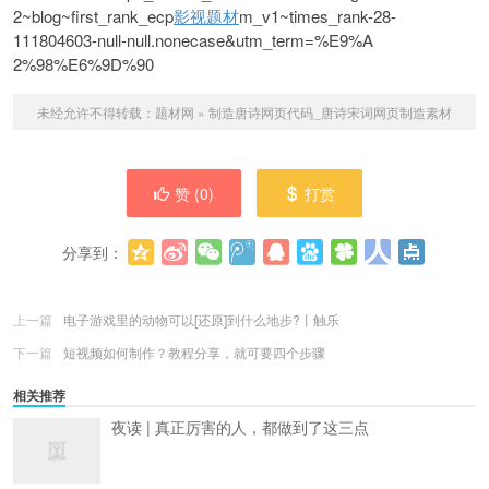
2~blog~first_rank_ecp
影视题材
m_v1~times_rank-28-
111804603-null-null.nonecase&utm_term=%E9%A
2%98%E6%9D%90
未经允许不得转载：
题材网
»
制造唐诗网页代码_唐诗宋词网页制造素材
赞 (
0
)
打赏
分享到：
更多
(
0
)
上一篇
电子游戏里的动物可以[还原]到什么地步?丨触乐
下一篇
短视频如何制作？教程分享，就可要四个步骤
相关推荐
夜读 | 真正厉害的人，都做到了这三点