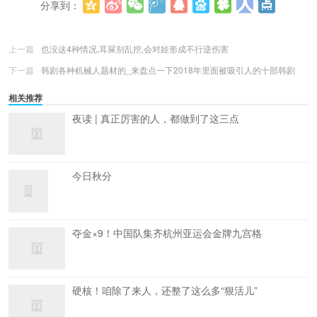
分享到：
更多
(
0
)
上一篇
也没这4种情况,耳屎别乱挖,会对娃形成不行逆伤害
下一篇
韩剧各种机械人题材的_来盘点一下2018年里面被吸引人的十部韩剧
相关推荐
夜读 | 真正厉害的人，都做到了这三点
今日秋分
夺金×9！中国队集齐杭州亚运会金牌九宫格
硬核！咱除了来人，还整了这么多“狠活儿”