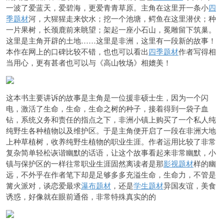
一波了爱蓝天，爱碧海，更爱青青草原。主角在这里开一条小
四
季题材
河，大猩猩走来
饮水；挖一个池塘，
鳄鱼在这里潜伏；种
一片果树，长颈鹿前来眺望；架起一座小石山，冕雕留下筑巢。
这里是主角开辟的土地……
这里是非洲，这里有一段新的故事！
本作在网上的口碑比较不错，也也可以看出
四季题材
作者写得相
当用心，更有甚者也可以与《高山牧场》相媲美！
这本书主要讲诉的故事是主角是一位援非硕士生，因为一个闪
电，激活了生
命，生命，生命之树的种子，接着得到一袋子血
钻，系统义务和责任的指点之
下，非
洲小镇上购买了一个私人纯
纯野生各种植物以及维护区。于是主角便开启了一段在非洲大地
上种草植树，收养纯野生植物的职业生涯。作者运用比较了非常
复杂简单轻松诙谐幽默的话语，让这个故
事看起来非常幽默，小
镇与保护区的一样往常职业生涯固然离读者是那
影视题材
样的幽
远，不外乎在作者笔下却是足够多多充溢生命，生命力，不管是
篝火派对，谈恋爱最求
瀑布题材
，还是
学生题材
异国友谊，美食
诱惑，好像就在眼前通俗，非常特殊真实的的