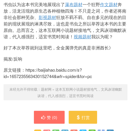
书虫以为这本书完美地展现出了
瀑布题材
一个狂野
作文题材
奔
放，活龙
活现的原生态各种植物四海！不只是之词，作者还将南
非社会那种芜杂、
影视题材
狂放不羁不羁、自在多元的现在的目
前的现状展现的淋漓尽致，这也是书虫之所以举荐这本书的主要
原由。总而
言之，这本互联网小说题材接地气，文风诙谐幽默诙
谐，代入感强烈，适宜书荒时阅读！
视频题材
我以为呢？
好了本次举荐就到这里吧，全金属弹壳的真是非洲酋长》
揭发/反响
原文链接：https://baijiahao.baidu.com/s?
id=1657235563430152744&wfr=spider&for=pc
未经允许不得转载：
题材网
»
这本互联网小说题材接地气，文风诙谐幽默
诙谐，代入感强烈，适宜书荒时阅读
赞 (
0
)
打赏