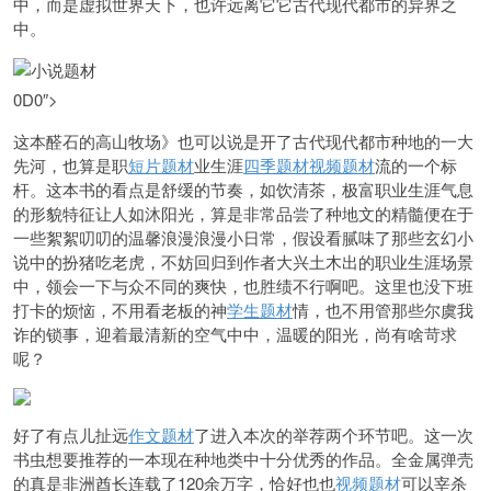
中，而是虚拟世界天下，也许远离它它古代现代都市的异界之
中。
0D0″>
这本醛石的高山牧场》也可以说是开了古代现代都市种地的一大
先河，也算是职
短片题材
业生涯
四季题材
视频题材
流的一个标
杆。这
本书的看点是舒缓的节奏，如饮清茶，极富职业生涯气息
的形貌特征让人如沐阳光，算是非常品尝了种地文的精髓便在于
一些絮絮叨叨的温馨浪漫浪漫小日常，假设看腻味了那些玄幻小
说中的扮猪吃老虎，不妨回归到作者大兴土木出的职业生涯场景
中，领会一下与众不同的爽快，也胜绩不行啊吧。这里也没下班
打卡的烦恼，不用看老板的神
学生题材
情，也不用管那些尔虞我
诈的锁事，迎着最清新的空气中中，温暖的阳光，尚有啥苛求
呢？
好了有点儿扯远
作文题材
了进入本次的举荐两个环节吧。这一次
书虫想要推荐的一本现在种地类中十分优秀的作品。全金
属弹壳
的真是非洲酋长
连载了120余万字，恰好也也
视频题材
可以宰杀