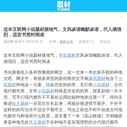
这本互联网小说题材接地气，文风诙谐幽默诙谐，代入感强
烈，适宜书荒时阅读
题材网 发布于 2023-02-21
分类：
题材分类
阅读(517)
评论(0)
这本
互联网小说题材接地气，
学生题材
文风
诙谐幽默诙谐，代入
感强烈，适宜
书荒时阅读
书虫接着给人各举荐雅观的网文，这一次来一本比
较不错的种地
文吧。网文中，有很多类型的那些那些文字都
瀑布题材
包含了
小
说题材
种地这
一元素，比如历史的的类，玄幻类
小说题材
，古代
现代都市类，非常
小说题材
特殊是历史的的类，很多剧情一旦卡
壳，写手们现代都市不不喜欢运用比较种地来过渡一下，待到主
角进
短片题材
一步茁壮生长起来，再稳步推进情节展开。不外乎
这样的的写法并不适合于都市文，书虫之前也不时不知道古代现
代都市与种地有什么联系，直至看了一本《高山牧场》才明确原
来是种地无处
作文题材
不在种地不是实现理想的古代现代都市