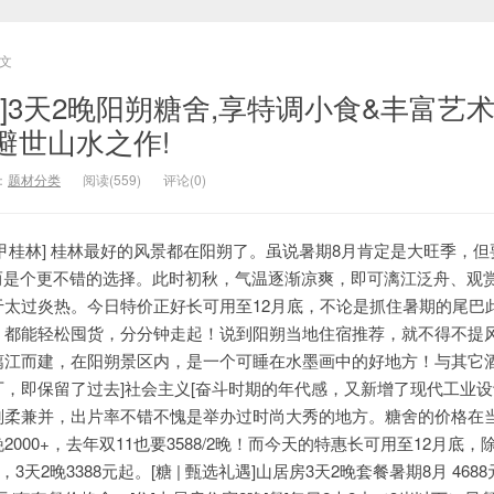
文
底]3天2晚阳朔糖舍,享特调小食&丰富艺术
避世山水之作!
：
题材分类
阅读(559)
评论(0)
甲桂林] 桂林最好的风景都在阳朔了。虽说暑期8月肯定是大旺季，但
反而是个更不错的选择。此时初秋，气温逐渐凉爽，即可漓江泛舟、观
于太过炎热。今日特价正好长可用至12月底，不论是抓住暑期的尾巴
，都能轻松囤货，分分钟走起！说到阳朔当地住宿推荐，就不得不提
漓江而建，在阳朔景区内，是一个可睡在水墨画中的好地方！与其它
，即保留了过去]社会主义[奋斗时期的年代感，又新增了现代工业
刚柔兼并，出片率不错不愧是举办过时尚大秀的地方。糖舍的价格在
000+，去年双11也要3588/2晚！而今天的特惠长可用至12月底，
3天2晚3388元起。[糖 | 甄选礼遇]山居房3天2晚套餐暑期8月 4688元