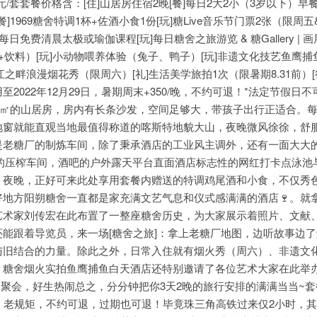
3388元/套套餐价格含：[住]山居房住宿2晚[餐]每日2大2小（3岁以下）早餐
餐]1969糖舍特调1杯+佐酒小食1份[玩]糖Live音乐节门票2张（限周
每日免费清晨太极或瑜伽课程[玩]每日糖舍之旅游览 & 糖Gallery | 
+饮料）[玩]小动物喂养体验（兔子、鸭子）[玩]非遗文化技艺鱼鹰捕
江之畔浪漫烟花秀（限周六）[礼]生活美学旅拍1次（限暑期8.31前）[
022年12月29日，暑期周末+350/晚，不约可退！*法定节假日不可用
是55㎡的山居房，房内有长条沙发，空间足够大，带孩子出行正适合。
地窗就能直观当地最值得称道的喀斯特地貌大山，夜晚微风徐徐，舒
是老糖厂的制炼车间，除了秉承酒店的工业风主调外，还有一面大大
老糖厂的压榨车间，酒吧的户外露天平台直面酒店标志性的网红打卡点泳池
！夜晚，正好可来此处享用套餐内赠送的特调鸡尾酒和小食，不仅秀
地方阳朔糖舍一直都是家充满文艺气息和仪式感满满的酒店🍷。就
艺术家刘传宏在此布置了一整座糖舍历史，为大家展示着照片、文献
能跟着导览员，来一场[糖舍之旅]：拿上老糖厂地图，边听故事边
与旧结合的力量。除此之外，日常入住就有烟火秀（周六）、非遗文
。糖舍烟火实拍鱼鹰捕鱼白天酒店还特别邀请了各位艺术大家在此举
们的聚会，好生热闹总之，分分钟把你3天2晚的旅行安排的满满当当~
！老规矩，不约可退，过期也可退！毕竟珠三角高铁过来仅2小时，