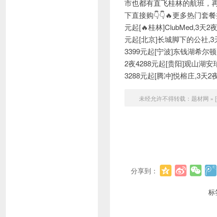
市也都有直飞桂林的航班，再开
下直接购👇👇🔥更多热门套餐
元起[🔥桂林]ClubMed,3天
元起[北京]长城脚下的公社,3天
3399元起[宁波]东钱湖希尔顿
2夜4288元起[贵阳]观山湖安珀
3288元起[腾冲]悦榕庄,3天2
未经允许不得转载：
题材网
»
分享到：
标