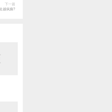
下一篇
走越疯癫?