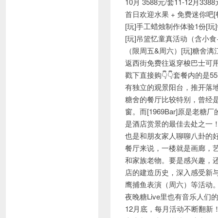
10月 3588元/套11-12月
首日欢迎水果 + 免费迷你吧[
[玩]手工蜡烛制作体验1份[玩]
[玩]吊篮忆童真活动（含小食
（限周五&周六）[玩]糖舍漓
返西街免费往返穿梭巴士可用至2
戳下直接购👇👇套餐内的
有独立的观景阳台，推开落
糖舍的餐厅比较特别，曾经
窗。而[1969Bar]原是
是酒店赏景的最佳去处之一
也是和朋友家人聊聊八卦的好
餐厅来说，一楼就是画廊，
和家族老物。要是感兴趣，还
店的建造历史，深入感受新
鹰捕鱼表演（周六）等活动
夜晚糖Live里也有音乐人
12月底，每月活动不断翻新