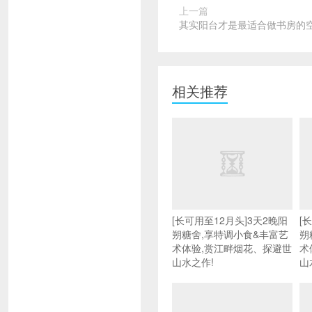
上一篇
其实阳台才是最适合做书房的
相关推荐
[长可用至12月头]3天2晚阳
[
朔糖舍,享特调小食&丰富艺
朔
术体验,赏江畔烟花、探避世
术
山水之作!
山