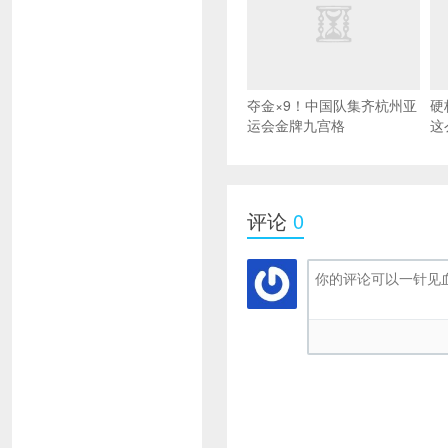
夺金×9！中国队集齐杭州亚
硬
运会金牌九宫格
这
评论
0