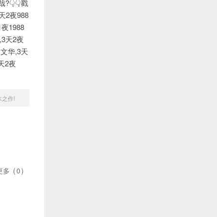
👇👇戳
天2夜988
夜1988
,3天2夜
达文华,3天
天2夜
之作!
更多
(
0
)