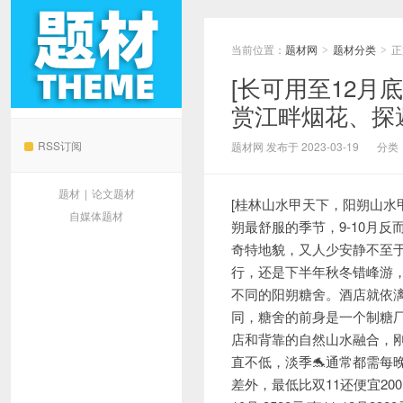
当前位置：
题材网
题材分类
正
>
>
[长可用至12月
赏江畔烟花、探
题材网
RSS订阅
题材网 发布于 2023-03-19
分类
题材
|
论文题材
[桂林山水甲天下，阳朔山水
自媒体题材
朔最舒服的季节，9-10月
奇特地貌，又人少安静不至
行，还是下半年秋冬错峰游
不同的阳朔糖舍。酒店就依
同，糖舍的前身是一个制糖厂
店和背靠的自然山水融合，
直不低，淡季🐬通常都需每晚2
差外，最低比双11还便宜200，