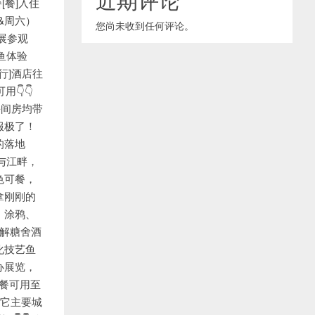
[餐]入住
五&周六）
您尚未收到任何评论。
画展参观
鱼体验
行]酒店往
👇👇
每间房均带
服极了！
的落地
与江畔，
色可餐，
拿刚刚的
、涂鸦、
了解糖舍酒
化技艺鱼
办展览，
套餐可用至
其它主要城