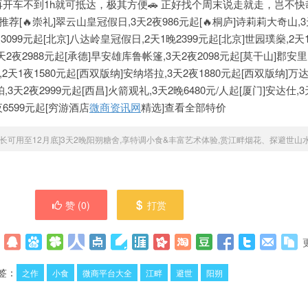
车不到1h就可抵达，极其方便🚗 正好找个周末说走就走，岂不快哉?
推荐[🔥崇礼]翠云山皇冠假日,3天2夜986元起[🔥桐庐]诗莉莉大奇山,3
2夜3099元起[北京]八达岭皇冠假日,2天1晚2399元起[北京]世园璞燊,2天1
2夜2988元起[承德]早安雄库鲁帐篷,3天2夜2098元起[莫干山]郡安里
,2天1夜1580元起[西双版纳]安纳塔拉,3天2夜1880元起[西双版纳]万
,3天2夜2999元起[西昌]火箭观礼,3天2晚6480元/人起[厦门]安达仕,3
夜6599元起[穷游酒店
微商资讯网
精选]查看全部特价
[长可用至12月底]3天2晚阳朔糖舍,享特调小食&丰富艺术体验,赏江畔烟花、探避世山水
赞 (
0
)
打赏
签：
之作
小食
微商平台大全
江畔
避世
阳朔