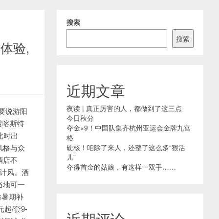
搜索
搜索
体验,
近期文章
夜读 | 真正厉害的人，都做到了这三点
要说游阳
今日秋分
赏喀斯特
夺金×9！中国队集齐杭州亚运会金牌九宫
此时出
格
风格与众
硬核！咱除了来人，还整了这么多“狠活
儿”
酒店不
夺得首金的姑娘，有这样一双手……
设计风。酒
当地可一
除暑期补
起/套9-
近期评论