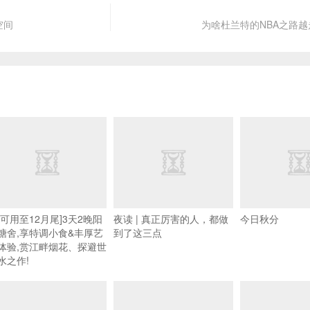
空间
为啥杜兰特的NBA之路越
长可用至12月尾]3天2晚阳
夜读 | 真正厉害的人，都做
今日秋分
糖舍,享特调小食&丰厚艺
到了这三点
体验,赏江畔烟花、探避世
水之作!