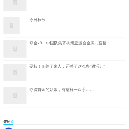
今日秋分
夺金×9！中国队集齐杭州亚运会金牌九宫格
硬核！咱除了来人，还整了这么多“狠活儿”
夺得首金的姑娘，有这样一双手……
评论
0