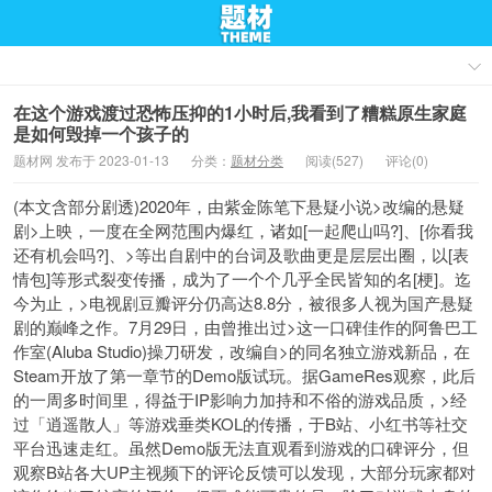
在这个游戏渡过恐怖压抑的1小时后,我看到了糟糕原生家庭
是如何毁掉一个孩子的
题材网 发布于 2023-01-13
分类：
题材分类
阅读(527)
评论(0)
(本文含部分剧透)2020年，由紫金陈笔下悬疑小说>改编的悬疑
剧>上映，一度在全网范围内爆红，诸如[一起爬山吗?]、[你看我
还有机会吗?]、>等出自剧中的台词及歌曲更是层层出圈，以[表
情包]等形式裂变传播，成为了一个个几乎全民皆知的名[梗]。迄
今为止，>电视剧豆瓣评分仍高达8.8分，被很多人视为国产悬疑
剧的巅峰之作。7月29日，由曾推出过>这一口碑佳作的阿鲁巴工
作室(Aluba Studio)操刀研发，改编自>的同名独立游戏新品，在
Steam开放了第一章节的Demo版试玩。据GameRes观察，此后
的一周多时间里，得益于IP影响力加持和不俗的游戏品质，>经
过「逍遥散人」等游戏垂类KOL的传播，于B站、小红书等社交
平台迅速走红。虽然Demo版无法直观看到游戏的口碑评分，但
观察B站各大UP主视频下的评论反馈可以发现，大部分玩家都对