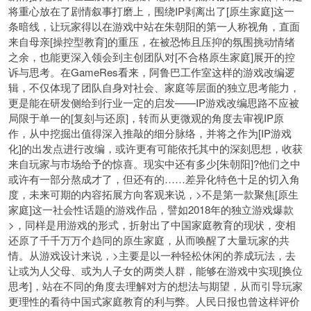
将重心放在了剧情叙事打磨上，围绕IP剥离出了[原生家庭]这一
条暗线，让玩家得以在游戏中站在朱朝阳的第一人称视角，直面
来自母亲[操控型教育]的重压，在被恐怖且压抑的氛围挑动情绪
之余，也能更深入领会到主创团队对[不合格原生家庭]展开的控
诉与思考。在GameRes看来，阿鲁巴工作室这样的游戏改编逻
辑，不仅体现了团队自身对社会、家庭等层面的独立思考能力，
更是能在研发侧给到行业一定的启发——IP游戏改编思路不应被
局限于单一的[复刻与还原]，转而从更微观的角度去审视IP原
作，从中挖掘出值得深入推敲的细分脉络，并将之作为[IP游戏
化]的出发点进行改编，或许更有可能依托其中的深刻思想，收获
来自玩家与市场给予的惊喜。现实中还有多少[朱朝阳]?他们之中
或许有一部分熬成才了，但还有的……差异化特色十足的切入角
度，未来可期的内容拓展方向客观来说，>不是第一款聚焦[原生
家庭]这一社会性话题的游戏作品，譬如2018年的独立游戏爆款
>，同样是用游戏的形式，折射出了中国家庭教育的现状，变相
还原了千千万万个趋同的原生家庭，从而唤醒了大量玩家的共
情。从游戏设计来说，>主要是以一种轻松休闲的养成玩法，去
让或为人父母、或为人子女的两类人群，能够在游戏中实现[换位
思考]，站在不同的角度去理解对方的想法与期望，从而引导玩家
更理性的看待中国式家庭教育的利与弊。人民日报也曾这样评价