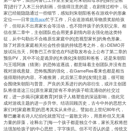
育]进行了入木三分的刻画，但值得注意的是，在剧情过程中，玩
家已经能隐隐通过一些细节，感知到朱朝阳爸爸在游戏中的形象
定位——日常
微商app
忙于工作，只会送游戏机等物质奖励给孩
子，但却从不出席家长会等活动，也不陪伴孩子的失职父亲。相
信在第二章中，主创团队也会用更多剧情内容去强化他这类特
征，从中勾勒出不合格原生家庭中的[忽视型家长]的角色形象。
除了对原生家庭相关社会性价值的持续思考之外，在>DEMO开
放试玩当天，阿鲁巴工作室也在F5进取发布会上公布了第二章的
预告PV，其中不论是诡异的[木偶化]朱朝阳和爸爸，还是朱朝阳
与王瑶阿姨（猜测）的恐怖追逐战，都意味着主创团队并没有忽
视对游戏悬疑、恐怖氛围的强化，在GameRes看来也都是相当
值得期待的内容。不难推测，此后第三章的[友情]主题，很可能
会围绕朱朝阳与普普、严良的关系进行的内容衍生，或许主创团
队将借道这三位[原生家庭]皆有不幸的孩子暗流涌动的社交过
程，进一步揭示[家庭教育]对孩子人格塑造的深远影响，借此完
成对游戏主题的进一步升华。结语回顾历史，古今中外的思想大
家们对[家庭教育]的思考其实从未停止。譬如在上世纪80年代，
黎巴嫩著名诗人纪伯伦就曾写过一篇散文诗>，用质朴但又充满
力量的辞藻，诠释出了[每一个孩子都是独立个体，家长无权将想
法强加给孩子]的中心思想，字字珠玑。但不可否认的是，传统文