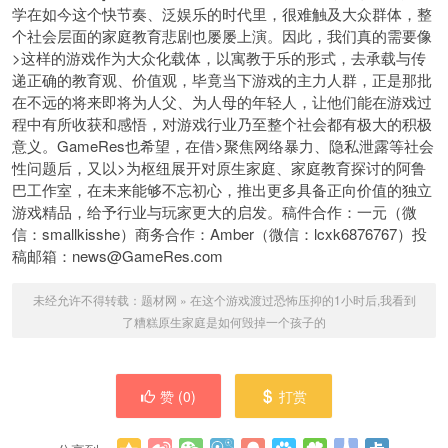
学在如今这个快节奏、泛娱乐的时代里，很难触及大众群体，整
个社会层面的家庭教育悲剧也屡屡上演。因此，我们真的需要像
>这样的游戏作为大众化载体，以寓教于乐的形式，去承载与传
递正确的教育观、价值观，毕竟当下游戏的主力人群，正是那批
在不远的将来即将为人父、为人母的年轻人，让他们能在游戏过
程中有所收获和感悟，对游戏行业乃至整个社会都有极大的积极
意义。GameRes也希望，在借>聚焦网络暴力、隐私泄露等社会
性问题后，又以>为枢纽展开对原生家庭、家庭教育探讨的阿鲁
巴工作室，在未来能够不忘初心，推出更多具备正向价值的独立
游戏精品，给予行业与玩家更大的启发。稿件合作：一元（微
信：smallkisshe）商务合作：Amber（微信：lcxk6876767）投
稿邮箱：news@GameRes.com
未经允许不得转载：
题材网
»
在这个游戏渡过恐怖压抑的1小时后,我看到
了糟糕原生家庭是如何毁掉一个孩子的
赞 (
0
)
打赏