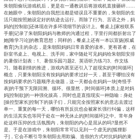
朱朝阳偷玩游戏机后，更是在一通教训后将游戏机直接砸碎……
在她眼中，朱朝阳的自我想法都是错误且不重要的，朱朝阳的生
活只能按照她设定好的轨迹去运行。而除了行为、言语之外，妈
妈的[控制欲]还体现在许多环境细节的设计上。餐桌上[家校联系
手册]记录了朱朝阳妈妈与教师的沟通过程，字里行间都折射出了
她[唯学习论]的教育思想；同样的，餐桌上还有一本以宣扬[权威
教育]为主的杂志，是朱朝阳妈妈日常喜爱的读本。更有甚者，在
卧室书桌上、电视上、洗手间，家中随处可见妈妈给朱朝阳安排
的暑假计划表：1、暑假乐园习题2、英语听力练习3、作文练
习。随着剧情的推进，游戏内甚至还引入了超现实的[时间循环]
概念，只要朱朝阳没有按妈妈的要求过好一天，甚至于哪怕没有
按妈妈要求的习题顺序去做题，这一天都会在妈妈一块[奇怪手
表]的干预下无限回溯、循环。很显然，[时间循环]本质上是对妈
妈[控制欲]的一种强化拔高，同时也是直指现实一种隐喻：身处
[操控型家长]控制下的孩子们，只能完全按照家长的意志去渡过
单一、重复的每一天，哪怕有所反抗也会被家长强行纠偏，这样
的生活其实也等同于处在一种无休止的[时间循环]之中。常年身
处这样压抑的生活氛围内，朱朝阳的内心是屈从的吗?显然不
是。于是在游戏中，朱朝阳常常可以见到一个虚无的[狐狸影
子]，它会不断引导朱朝阳去用欺骗、造假的方式对抗妈妈的束