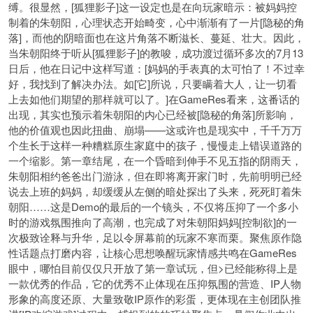
缚。很显然，[狐狸影子]这一设定也是在向玩家暗示：被妈妈控
制着的朱朝阳，心理状态开始畸变，心中渐渐有了一片[隐秘的角
落]，而他的阴暗面也在这片角落不断滋长、蔓延、壮大。因此，
当朱朝阳终于听从[狐狸影子]的教唆，成功渡过循环多次的7月13
日后，他在日记中这样写道：[妈妈的手表真的太可怕了！不过幸
好，我找到了解决办法。如[它]所说，只要瞒着大人，让一切看
上去如他们期望的那样就可以了。]在GameRes看来，这番话的
出现，其实也预示着朱朝阳的内心已经被[隐秘的角落]所影响，
他的价值观也因此扭曲、崩塌——这或许也是现实中，千千万万
个生长于这样一种糟糕原生家庭中的孩子，慢慢走上错误道路的
一个缩影。第一章结尾，在一个昏暗到伸手不见五指的阴雨天，
朱朝阳相约爸爸出门游泳，但在即将离开家门时，先前明明已经
说去上班的妈妈，却缓缓从左侧的暗处探出了头来，死死盯着朱
朝阳……这是Demo的最后的一个镜头，不仅将压抑了一个多小
时的游戏氛围推向了高潮，也完成了对朱朝阳妈妈[控制欲]的一
次极致诠释与升华，足以令屏幕前的玩家不寒而栗。聚焦原作隐
性话题点打磨内容，让核心思想唤醒玩家情感共鸣在GameRes
眼中，哪怕目前仅仅只开放了第一章试玩，但>已经能称得上是
一款优秀的作品，它的优秀不止体现在压抑氛围的营造、IP人物
形象的高度还原、大量致敬IP原作的彩蛋，更体现在主创团队推