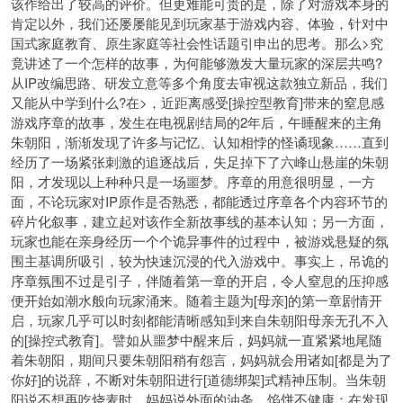
该作给出了较高的评价。但更难能可贵的是，除了对游戏本身的
肯定以外，我们还屡屡能见到玩家基于游戏内容、体验，针对中
国式家庭教育、原生家庭等社会性话题引申出的思考。那么>究
竟讲述了一个怎样的故事，为何能够激发大量玩家的深层共鸣?
从IP改编思路、研发立意等多个角度去审视这款独立新品，我们
又能从中学到什么?在>，近距离感受[操控型教育]带来的窒息感
游戏序章的故事，发生在电视剧结局的2年后，午睡醒来的主角
朱朝阳，渐渐发现了许多与记忆、认知相悖的怪谲现象……直到
经历了一场紧张刺激的追逐战后，失足掉下了六峰山悬崖的朱朝
阳，才发现以上种种只是一场噩梦。序章的用意很明显，一方
面，不论玩家对IP原作是否熟悉，都能透过序章各个内容环节的
碎片化叙事，建立起对该作全新故事线的基本认知；另一方面，
玩家也能在亲身经历一个个诡异事件的过程中，被游戏悬疑的氛
围主基调所吸引，较为快速沉浸的代入游戏中。事实上，吊诡的
序章氛围不过是引子，伴随着第一章的开启，令人窒息的压抑感
便开始如潮水般向玩家涌来。随着主题为[母亲]的第一章剧情开
启，玩家几乎可以时刻都能清晰感知到来自朱朝阳母亲无孔不入
的[操控式教育]。譬如从噩梦中醒来后，妈妈就一直紧紧地尾随
着朱朝阳，期间只要朱朝阳稍有怨言，妈妈就会用诸如[都是为了
你好]的说辞，不断对朱朝阳进行[道德绑架]式精神压制。当朱朝
阳说不想再吃烧麦时，妈妈说外面的油条、馅饼不健康；在发现