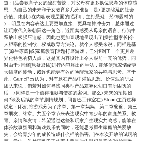
道：[品尝教育子女的酸甜苦辣，对父母有更多换位思考的体谅感
恩，为自己的未来和子女教育多几分准备，是>更加绵延的社会
价值。]相比>在内容表现层面的[温和]，主打悬疑、恐怖题材的
>，明显在内容表达上要更加直接、更具精神冲击力，总体通过
让玩家代入朱朝阳这一角色，近距离感受从母亲的语言、行为中
释放出极强压迫感，因此也更加直观地呈现出了[操控型家长]令
人胆寒的控制欲、权威教育方法论。就个人感受来说，同样是基
于[原生家庭]或[家庭教育]话题打磨游戏，但>找到了一个更具差
异化特色的切入点，这是其内容设计上令人眼前一亮的优势，同
时由于>围绕[悬疑恐怖]进行内容释出的手法，能够使玩家情绪更
大幅度的波动，或许也能更有效的唤醒玩家的共鸣与思考。基于
此，GameRes认为，对有意在产品中灌输思想、价值观的研发
团队来说，倘若对如何寻找同类型产品差异化切口有所困扰的
话，>同样是一个值得推敲与借鉴的案例。那么>未来的预期如
何?谈及后续的章节剧情规划，阿鲁巴工作室在>Steam主页这样
说道：[我们将游戏分为了序章、第一章妈妈、第二章爸爸、第三
章朋友、终章。共五个章节来表达现实中青少年的家庭关系、教
育、亲情和友情，希望通过这些和玩家产生现实共鸣感，能够在
体验故事氛围和游戏娱乐的同时，还能思考原生家庭的关爱缺
失，会给青少年的成长造成什么样的伤害。]在本次开放的试玩的
第一章中，虽然阿鲁巴工作室主要是对朱朝阳母亲的[操控型教