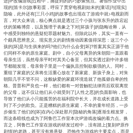
进[IP改编游戏]过程中，捕捉到的的巧妙聚焦点。暑假作业中出
现的[笛卡尔]故事彩蛋，呼应了贯穿电视剧始末的[童话]与[现实]
隐喻，此外还有[三只小鸡]的故事也出现在了游戏中就>电视剧而
言，对大众来说，核心爽点就是透过三个小孩与张东升的跌宕起
伏的策略博弈，以及预埋于表象之下对[坏孩子]的隐晦诠释，从
中感受到独特的悬疑犯罪题材魅力。但除此以外，其实一直有一
个颇具思辨意义、现实意义的剧情推动因素值得深思：这三个小
孩的[坏]是与生俱来的吗?他们为什么会变[坏]?答案其实正源于他
们同样不幸的原生家庭。剧中，自小父母离异的朱朝阳一直跟着
母亲生活，虽然母亲平时对其关心备至，但其实透过剧中许多细
节都能发现，母亲骨子里是一个偏执且控制欲极强的人。同时，
重组了家庭的父亲将生活重心放在了新家庭、新孩子身上，对朱
朝阳几乎不管不问，这般缺爱的家庭环境造就了他孤僻自卑的性
格。普普和严良也一样，他们都有一对曾触犯法律而后双双离世
的父母，这不仅让他们从小就受到了[人性之恶]的负面影响，也
导致了他们从小只能孤苦的在福利院中长大，并在成长道路上受
到了不少的欺负。正是糟糕的原生家庭，不幸的童年经历，一步
步催生了他们的[坏]在内心深处那片[隐秘的角落]逐渐生根发芽，
而这条暗线也成为了阿鲁巴工作室本次IP游戏改编的着力点。换
言之，阿鲁巴工作室在游戏的研发过程中，没有踏上[复刻IP原作
剧情]的老路，甚至没有将悬疑、恐怖作为游戏的主要卖点，而是