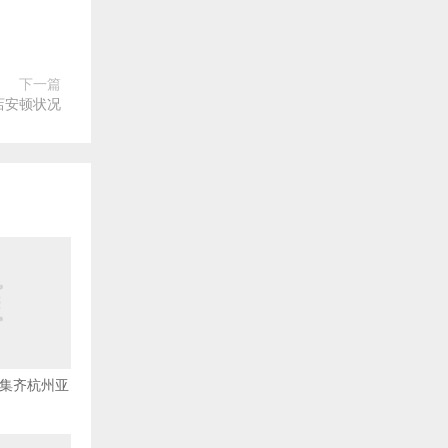
下一篇
店安顿状况
队集齐杭州亚