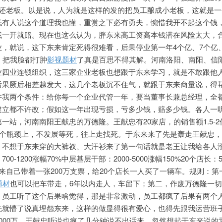
板还老板。以是说，人为就是这样的发的把员工酿成小老板，这就是一
低有人说这个道理我也懂，重赏之下必有勇夫，惋惜我开不起这个钱
我一开就赔。现在也这么认为，胖东来高工资高本钱潜在风险太大，
，就说，这下东来肯定死得很难看，后果停业第一年4个亿、7个亿、
，把我脸都打肿
影视题材
了真是百思不得其解。河南洛阳、南阳、信
业四业连锁组织，这三家企业老板也想跟于东来学习，就是不敢跟他
后果厥后相差越发大，这几个老板沉不住气，就跟于东来商量说，得
许我两个条件：给你每一个企业代管一年，要当董事长兼总经理，全
建立都不许改；假如这一年出现亏损，亏多少钱，赔多少钱。各人一
一站，河南南阳王献忠的万德隆。王献忠有20家店，的销售额1.5-2
这个瓶颈上，不发展等死，往上走找死。于东来来了先是轰走王献忠
，不想于东来穿的大裤衩、大汗衫来了第一句话就是老王让我给各人
-1200涨幅70%中层基层干部：2000-5000涨幅150%20个店长：5
东来自己带着一张200万支票，给20个店长一人买了一辆车。规则：第
题材
也可以把车带走，6年以内走人，车留下；第二，作废万德隆一
。员工听了这个后果啥觉得，那是非常激动，员工都疯了后果有两个
先就懵了说真埋怨东来，这样的做显得很有爱心，也得先跟我运营班
000万。王献忠听说也疯了几分钟说不出话来，忽然想起于东来说的