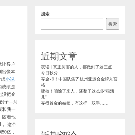
搜索
搜索
近期文章
就让客户
夜读 | 真正厉害的人，都做到了这三点
制出像本
今日秋分
考虑
小说
夺金×9！中国队集齐杭州亚运会金牌九宫
格
的成绩是
硬核！咱除了来人，还整了这么多“狠活
也没把企
儿”
例子—河
夺得首金的姑娘，有这样一双手……
板和我一
，随着他
上。这个
50亿，
近期评论