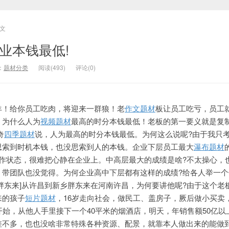
文
业本钱最低!
：
题材分类
阅读(493)
评论(0)
羊！给你员工吃肉，将迎来一群狼！老
作文题材
板让员工吃亏，员工
。为什么人为
视频题材
最高的时分本钱最低！老板的第一要义就是复
奇
四季题材
说，人为最高的时分本钱最低。为何这么说呢?由于我只
思索到时机本钱，也没思索到人的本钱。企业下层员工最大
瀑布题材
工作状态，很难把心静在企业上。中高层最大的成绩是啥?不太操心，
，带团队也没觉得。为何企业高中下层都有这样的成绩?给各人举一个
胖东来]从许昌到新乡胖东来在河南许昌，为何要讲他呢?由于这个老
来的孩子
短片题材
，16岁走向社会，做民工、盖房子，厥后做小买卖
开始，从他人手里接下一个40平米的烟酒店，明天，年销售额50亿以
差不多，也也没啥非常特殊各种资源、配景，就靠本人做出来的能做到