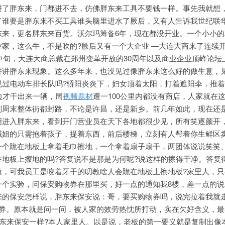
进了胖东来，门都进不去，仿佛胖东来工具不要钱一样。事先我就想
了谁要是胖东来不买工具谁头脑里进水了厥后，又有人告诉我世纪联
东来，更名胖东来百货。沃尔玛筹备6年，现在都没开业。一个小小的
家，这么牛，不是吹的?厥后又有一个大企业 —大连大商来了连续
年中旬，大连大商总裁在郑州变革开放的30周年以及商业企业顶峰论坛
讲讲胖东来现象。这么多年来，也没见过像胖东来这么好的做生意，
见过电动车排长队吗?骄阳炎炎下，妇女顶着太阳，打着遮阳伞，推
边才干出来一辆，周
视频题材
遭一100公里内都没有商店，人家就在
到周
末整体街都封路，不论是许昌，还是新乡。前几年如此，现在还
明进入胖东来，看到开门营业员在天下各地都很少见，所有笑逐颜开
喊姐的只需抱着孩子，提着东西，前后楼梯，立刻有人帮着你生鲜区
一个跪在地板上拿着毛巾擦地，一个拿着扇子扇干，两团体说说笑笑
在地板上擦地的吗?答复说不是那是为何呢?说这样的擦得干净。答复
做，可我员工是咬着牙干的叨教啥人会跪在地板上擦地板?家里人，只
一个实验，问保安购物券在那里买，好一点的通知我8楼，差一点的说
来的保安怎样说，胖东来保安说：哥，要买购物券吗，说完拉着我就
物券。原本就是问一问，被人家的效劳热忱所打动，实在欠好含义，最
胖东来保安一样?本人家里人。以是说，老板的第一要义就是复制出像