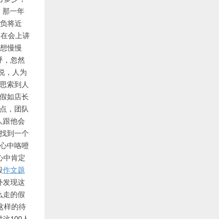
，那一年
一负将近
忠在会上讲
，想慢慢
呼，忽然
说，人为
思索到人
，假如店长
点，团队
人跟他会
找到一个
心中咯噔
心中肯定
段
作文题
外发现这
么走的假
这样的待
这100人