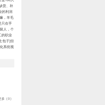
缺货、补
业的利润
入嘛，羊毛
是只在乎
留人，个
工的职业
土包子]但
范化系统视
更多
(
0
)