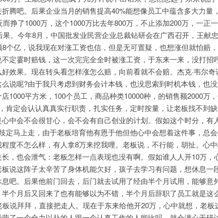
折腾吧。后果企业当月的销售提高40%能想像员工中蕴含多大力量
而挣了1000万，这个1000万比去年800万，不止添加200万，一正
个后果。今年8月，中国批发业民营企业总裁钻研会在广西召开，王献
额8个亿，说我现在对涨工资也信，但是无可置疑，也想涨但就怕赔
说不定霎时赔钱，这一次完完全全时被涨工资，于东来一来，没打招
么好效果。现在转头看怎样涨怎么赔，向前看就不会赔。杰克·韦尔奇
这么说呢?由于我只考虑到财务会计本钱，也没思索到时机本钱，也没
1000平方米，100个员工，商品种类10000种，的销售额2000万
资，肯定会认认真真实行职责，扎实任务，定时按量，让老板找不到缺
是心中会不会很甘心，会不会有自己创业的计划。假如这个时分，有
纷歧定马上走，由于老板培育他有恩于他但他心中会想着这件事，总会
我程度不怎么样，有人拿8万来挖我哩。老板说，不行能，胡扯。心中
夫长，也会泄气：老板怎样一点表现也没有啊。假如谁人人开10万，
老板说这阵子太辛苦了身体机能欠好，孩子去学习有问题，想休息一
休息吧。后果他前门回去，后门就去试用了经由半个月试用，能够意
，半个月后又回来了也有能够以为不错，半个月后辞职了员工就是这
老板说拜拜，直接把走人。现在于东来给他开20万，心中就想，老板
营了一个全力以赴的人跟一个认真工作的人能比吗。就会潜心于研讨