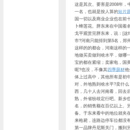
这是其次。要害是2008年
一名，也就是按人算的
短片
国一切以及商业企业也在前
卜蜂莲花。胖东来在中国着
戈平观赏完胖东来，说：[这
市?河南只能排到第5名，郑
这样的的都会，河南这样的一
地做买卖做到啥水平，做哪
宝的都在紧缩；卖家电，国
呢?也没，不像其
四季题材
他
体上过高中，其他所有是初
对，外地熟到啥水平?卖什
西，几十人去河南看，回去
熟，外省纷歧定行吧。新乡
名，的销售额在百亿以上。
备。于东来看中的地位就夹
来枪毙，连路边停车位都没
第一品牌丹尼斯关门，搬到