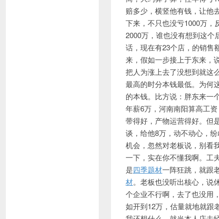
赔多少，横竖他有钱，让他去
下来，不只也没亏1000万，反
2000万，谁也没有想到这
话，现在有23个店，的销售
来，假如一步接上于东来，
把人为涨上去了没想到就这
最高的时分本钱最低。为何
的本钱。比方说：胖东来一个店
年薪6万，河南南阳算高工
带得好，产物运营得好。但
谈，给他8万，动不动心，
机会，忽然对老板说，别看
一下，实在你不懂我啊。工
是
四季题材
一阵狂跳，就跟
材
。老板也没听出核心，说
个企业不行啊，去了也没用
如开到12万，估量就地就跟
我还想什么，就当本人店去经