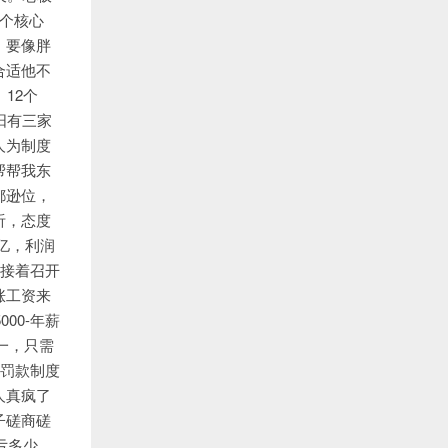
个核心
，要像胖
合适他不
12个
阳有三家
人为制度
帮帮我东
都逊位，
听，态度
亿，利润
，接着召开
涨工资来
000-年薪
一，只需
切罚款制度
人真疯了
子磋商磋
亏多少，