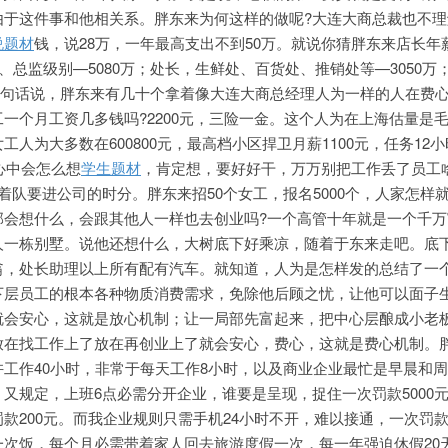
由于这件事和他相关系。胖东来为何这样的做呢?大连大商总裁也不理
说题材
钱，说28万，一年最高支出不到50万。就说你猜胖东来店长年
、总监级别—5080万；处长，生鲜处、百货处、推销处等—3050万
，换一句话说，胖东来有几十个拿着像大连大商总经理人为一样的人在费
一个月工资几多钱吗?2200元，三险一金。这个人为在上海估量是
人为大多数在600800元，最高档小区捍卫月薪1100元，任务12
心中会怎么想
学生题材
，肯定想，要好好干，万万别把工作丢了员工
着队要进公司的时分。胖东来招50个女工，报名5000个，人家怎样
部会想什么，会跟其他人一样也去创业吗?一个高管十年就是一个千万
人一栋别墅。说他还想什么，大树底下好乘凉，随着于东来走吧。底
翁，处长助理以上所有配有汽车。就知道，人为是怎样发的总结了一
下层员工的根本各种物质消费需求，免除他后顾之忧，让他可以面子
就会安心，这就是放心机制；让一局部先富起来，把中心层酿成小老
放在找工作上了放在再创业上了就会安心，费心，这就是费心机制。
工作40小时，非常于每天工作8小时，以及商业企业最忙是早晨和
又规定，上班6点必需分开企业，谁要是呈现，捉住一次罚款5000
款200元。而我企业规则只需手机24小时不开，难以接通，一次罚款
一次饭，每个月必需带着家人回去旅游度假一次，每一年强迫休假20