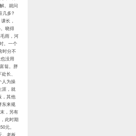
解。就问
薪几多?
；课长，
心。晓得
毛毛雨，河
小时。一个
啥时分不
就也没用
富翁。胖
下处长、
个人为操
生涯，就
板，其他
胖东来规
周末，另有
元，此时期
50元。
天。老板