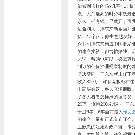
能做到这样的吗?几乎比老
点。人为最高的时分本钱最
东来一样有钱，早就开了可
适合别人。胖东来新乡店开业
亿、17个亿，做生意越发好
企业和胖东来构成中国批发
的建立接轨，都害怕赔钱。
来说，帮助也可以，必需容
制订的任何治理规章制度的
坚决赞同。于东来就上任了第
收入800万。许多老板处在
中高层会议，各人充溢期盼
了各人看看怎样涨的理货员：700
20万，涨幅200%此外，于
干过6年，6年当前走人
作文
的建立。最初正式宣布开会
王献忠的姐姐财政总监，事
商，大约算了算，往年得亏1