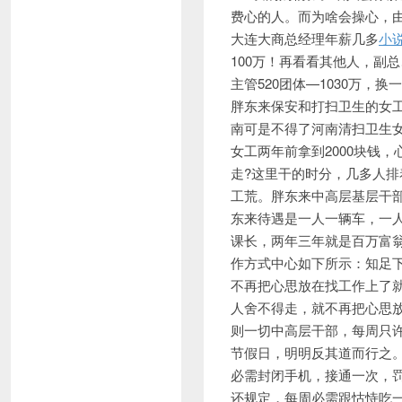
费心的人。而为啥会操心，
大连大商总经理年薪几多
小
100万！再看看其他人，副总
主管520团体—1030万
胖东来保安和打扫卫生的女工
南可是不得了河南清扫卫生女工
女工两年前拿到2000块钱，
走?这里干的时分，几多人排
工荒。胖东来中高层基层干
东来待遇是一人一辆车，一
课长，两年三年就是百万富
作方式中心如下所示：知足
不再把心思放在找工作上了
人舍不得走，就不再把心思
则一切中高层干部，每周只许
节假日，明明反其道而行之。
必需封闭手机，接通一次，罚
还规定，每周必需跟怙恃吃