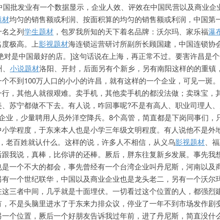
，中国批发业有一个数据显示，企业人效、评效在中国民营以及商业企
题材
均匀的销售额或利润、按面积算的均匀的销售额或利润，中国第
十名之列
学生题材
，包罗我所知的天下着名品牌：沃尔玛、家乐福
瀑
名度极高。上
影视题材
海连锁运营研讨所副所长顾国建，中国连锁协
绝对是中国最好的店。]这句话说在上海，再正常不过。要害许昌是
州、
小说题材
洛阳、开封，后面另有个新乡，另有南阳这样的的重镇
个不到100万人口的小小的许昌，就有这样的一个企业，可见一斑
一行，其他人就很艰难。卖手机，其他卖手机的都没法做；卖珠宝，
美、苏宁都做不下去。有人说，咋回事呢?不是有高人、职业司理人、
企业，少量聘用人员外洋空降兵。8个高管，简直都是下岗同事们，
中小学程度，于东来本人也是小学三年级文明程度。有人说他不是外
么，老百姓就认什么。这样的说，许多人不相信，从义乌
影视题材
、福
后跟我说，真棒，比你讲的还棒。厥后，胖东往复新乡发展。事先我
也是一个不大的都会，事先曾经有一个台湾企业叫丹尼斯，河南以及
另有一个世纪联华，中国以及商业企业也是龙头老二，另有一个沃尔
在这三者中间，几乎就是十面埋伏。一切看过这个位置的人，都强烈
有，不是头脑里进水了于东来力排众议，停业了一年不到市场发作剧
另一个位置，厥后一个好朋友告诉我过年前，进了丹尼斯，简直没什