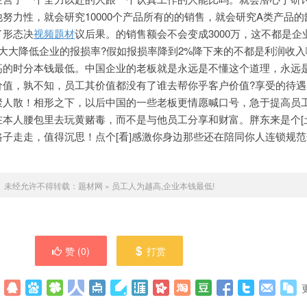
努力性，就会研究10000个产品所有的的销售，就会研究A类产品的
了形态决
视频题材
议后果。的销售额会不会变成3000万，这不都是企
心大大降低企业的报损率?假如报损率降到2%降下来的不都是利润收
高的时分本钱最低。中国企业的老板就是永远是不懂这个道理，永远
价值，孰不知，员工其价值都没有了谁去帮你乎客户价值?享受的待遇
聚人散！相形之下，以后中国的一些老板更情愿喊口号，急于提高员
本人腰包里去玩黄赌毒，而不是与他员工分享和财富。胖东来是个[
子走走，值得沉思！点个[看]感激你身边那些还在陪同你人连锁规
未经允许不得转载：
题材网
»
员工人为越高,企业本钱最低!
赞 (
0
)
打赏