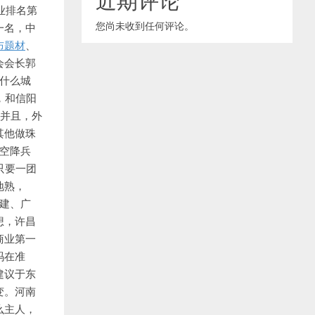
业排名第
您尚未收到任何评论。
一名，中
布题材
、
会会长郭
个什么城
，和信阳
。并且，外
其他做珠
空降兵
只要一团
地熟，
建、广
想，许昌
商业第一
玛在准
建议于东
变。河南
么主人，