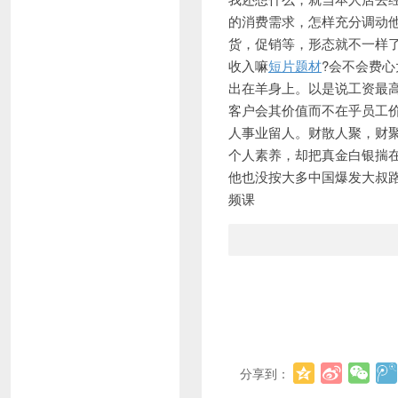
的消费需求，怎样充分调动他
货，促销等，形态就不一样
收入嘛
短片题材
?会不会费
出在羊身上。以是说工资最
客户会其价值而不在乎员工
人事业留人。财散人聚，财
个人素养，却把真金白银揣在
他也没按大多中国爆发大叔路
频课
分享到：