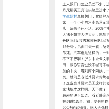
主人跟开门营业员差不多，
丹尼斯买工具谁头脑里进水
学生题材
直接关门，卖给胖
家，一个小小的河南民营企业
店，后果半死不活。2008
天我不想讲大连大商，就想
长队吗?见过汽车排长队吗?
15分钟，后面回去一辆，这
吊死。汽车也是这样的，一
不平不行啊！胖东来企业文
田，跟你语言也没不喊哥不
脏的中央，看到两个阿姨，
兴。就问是老板其要求你跪
了企业也其要求员工这样的
家地板才这样啊。天下做了
最差的说不知道。看看胖东
拉到8楼总台。姐，要买购
500块的购物券。啥人会像