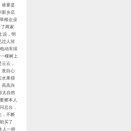
，谁要是
华新乡店
草根企业
开了两家
上说，明
见过人排
着电动车排
这一棵树上
是云云，
，发自心
卖水果很
、高高兴
得太自然
要擦本人
问总台，
走，不断
初买了
本人一样