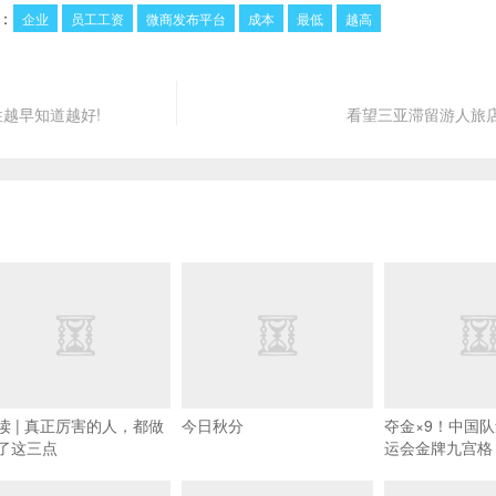
：
企业
员工工资
微商发布平台
成本
最低
越高
性越早知道越好!
看望三亚滞留游人旅
读 | 真正厉害的人，都做
今日秋分
夺金×9！中国
了这三点
运会金牌九宫格