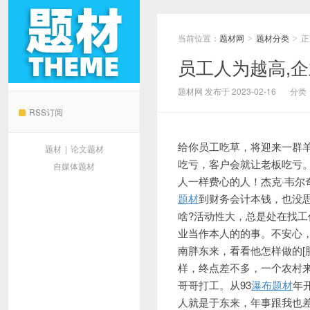
当前位置：
题材网
题材分类
正
>
>
员工人为越高,企
题材网
题材网 发布于 2023-02-16
分类
RSS订阅
给你员工吃草，将迎来一群
题材
|
论文题材
吃亏，客户会就让老板吃亏
自媒体题材
人一样费心的人！杰克·韦尔
题材
到财务会计本钱，也没
啥?活动性大，总是处在找
业当作本人的的事。不安心
南胖东来，看看他怎样做的[
样，终点差不多，一个农村
哥哥打工。从93
瀑布题材
年
人就是于东来，年事跟我也