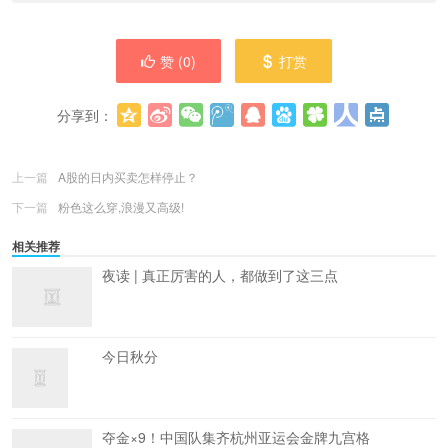
赞 (
0
)
打赏
分享到：
更多
(
0
)
上一篇
A股的日内买卖怎样停止？
下一篇
粉色这么穿,浪漫又高级!
相关推荐
夜读 | 真正厉害的人，都做到了这三点
今日秋分
夺金×9！中国队集齐杭州亚运会金牌九宫格