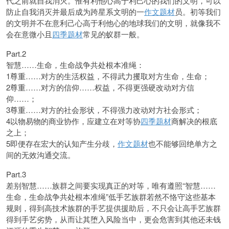
代之前就自我消灭。惟有利他心高于利己心的我们的文明，可以
防止自我消灭并最后成为跨星系文明的一
作文题材
员。初等我们
的文明并不在意利己心高于利他心的地球我们的文明，就像我不
会在意微小且
四季题材
常见的蚁群一般。
Part.2
智慧……生命，生命战争共处根本准绳：
1尊重……对方的生活权益，不得武力攫取对方生命，生命；
2尊重……对方的信仰……权益，不得更强硬改动对方信
仰……；
3尊重……对方的社会形状，不得强力改动对方社会形式；
4以物易物的商业协作，应建立在对等协
四季题材
商解决的根底
之上；
5即便存在宏大的认知产生分歧，
作文题材
也不能够回绝单方之
间的无效沟通交流。
Part.3
差别智慧……族群之间要实现真正的对等，唯有遵照“智慧……
生命，生命战争共处根本准绳”低手艺族群若然不恪守这些基本
规则，得到高技术族群的手艺提供援助后，不只会让高手艺族群
得到手艺劣势，从而让其堕入风险当中，更会危害到其他还未钱