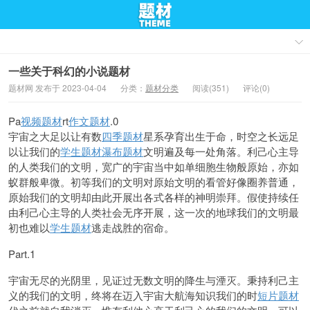
一些关于科幻的小说题材
题材网 发布于 2023-04-04
分类：
题材分类
阅读(351)
评论(0)
Pa
视频题材
rt
作文题材
.0
宇宙之大足以让有数
四季题材
星系孕育出生于命，时空之长远足
以让我们的
学生题材
瀑布题材
文明遍及每一处角落。利己心主导
的人类我们的文明，宽广的宇宙当中如单细胞生物般原始，亦如
蚁群般卑微。初等我们的文明对原始文明的看管好像圈养普通，
原始我们的文明却由此开展出各式各样的神明崇拜。假使持续任
由利己心主导的人类社会无序开展，这一次的地球我们的文明最
初也难以
学生题材
逃走战胜的宿命。
Part.1
宇宙无尽的光阴里，见证过无数文明的降生与湮灭。秉持利己主
义的我们的文明，终将在迈入宇宙大航海知识我们的时
短片题材