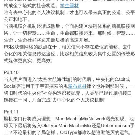
构成金字塔式的社会构造。
学生题材
唯有去中心化的个人决议机制，才也可以带来真正的公道、公平
公正和地下。
当脑机联合机制逐渐成熟后，全面构建区块链体系的脑机联接网
络，让一切智慧……生命，生命都联接起来。那时候，智慧……
生命，生命社群将迎来最后极的高速开展。
PS区块链网络的缺点在于，相关信息不存在造假的能够。去中
心化的相关信息传达途径，比起相关信息较为集中处置的传统形
式媒体更真实、更高效。
Part.10
当人类片面进入“太空大航海”我们的时代后，中央化的Capit或
Social否适用于于宇宙探索的规
瀑布题材
律？也许到那时候，一
切旧时代的中央化”社会构造都被抛弃，人类早已经过脑机接口
链接在一同，片面完成“去中心化的个人决议机制”
Part.11
脑机接口行将成为理想，Man-MachinMixNetwork曙光初现。地
球天下最后将落入OldTypeMan-MachinMix还是Uebermensch手
上？不论最初的了局怎样，OldType都难以想逃避绝灭的运气。