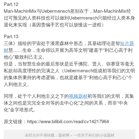
Part.12
Man-MachinMix与Uebermensch差别在于，Man-MachinMix经
过可预见的人类科技也可以做到Uebermensch只能经过人类本身
退化来实现（基因责编手艺也可以放慢这一进程）
Part.13
三体》描绘的宇宙处于漆黑森林中形态，其基础理论是智
短片题
材
慧……生命，生命得以开展为高等文明”建基于“利己心高于利
他心”极致利己主义。
但是，当智慧生命的最后形状是近乎佛陀、贤人、弥赛亚等毫无
私欲却高度理性的完满之人（Uebermensch组成初等我们的文明
的集体所秉持的考虑逻辑，也就是建基于“利他心高于利己心”个
人利他主义。
同理，处于个人利他主义之下的
视频题材
初等我们的文明，其集
体之间也是完完全全对等的去中心化”之间的关系，而非“中央
化”金字塔形式。
原文链接：https://www.bilibili.com/read/cv14217964
未经允许不得转载：
题材网
»
一些关于科幻的小说题材