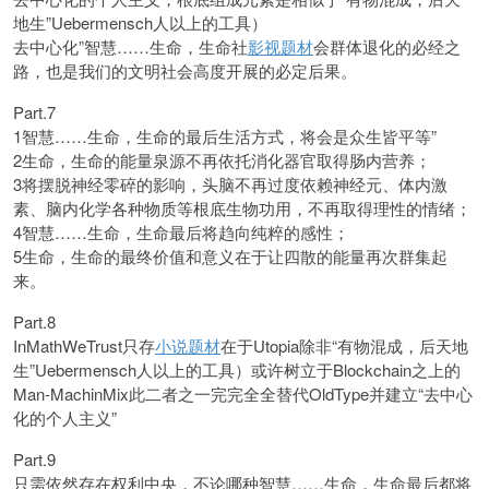
地生”Uebermensch人以上的工具）
去中心化”智慧……生命，生命社
影视题材
会群体退化的必经之
路，也是我们的文明社会高度开展的必定后果。
Part.7
1智慧……生命，生命的最后生活方式，将会是众生皆平等”
2生命，生命的能量泉源不再依托消化器官取得肠内营养；
3将摆脱神经零碎的影响，头脑不再过度依赖神经元、体内激
素、脑内化学各种物质等根底生物功用，不再取得理性的情绪；
4智慧……生命，生命最后将趋向纯粹的感性；
5生命，生命的最终价值和意义在于让四散的能量再次群集起
来。
Part.8
InMathWeTrust只存
小说题材
在于Utopia除非“有物混成，后天地
生”Uebermensch人以上的工具）或许树立于Blockchain之上的
Man-MachinMix此二者之一完完全全替代OldType并建立“去中心
化的个人主义”
Part.9
只需依然存在权利中央，不论哪种智慧……生命，生命最后都将