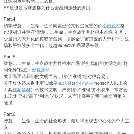
江源的重生智慧……族群。
PS这也是地球族群为什么会感到孤独的缘由。
Part.4
初等智慧……生命，生命同盟已经支付过沉重的价
小说题材
格，
也没制订并遵守“智慧……生命，生命战争共处根本准绳”年月，
少量归入未开化的掠取型蛮族，引起全宇宙范围的大型和平。这
场和平继续多个世代，超越99.99%宜居星系被毁。
Part.5
智慧……生命，生命战争共处根本准绳”差别我们的文明之间“趋
同化异”根底：
影视题材
关于高手艺我们的文明而言，恪守“准绳”绝对很容易；
关于集体还未退化至“Ueb
瀑布题材
er
小说题材
mensch人以上的
工具
视频题材
）低技术文明，严厉恪守“准绳”并不易事，常常会
出现“利己心”高于“利他心”状况，从而让高手艺我们的文明堕入
险境。
Part.6
智慧……生命，生命的社会形状，最后将出现去中心化的个人主
义。
去中心化的个人主义，根底组成元素是相似于“有物混成，后天