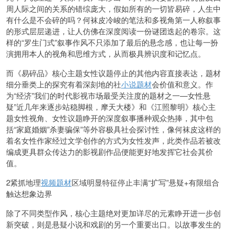
周人际之间的关系的错综庞大，假如所有的一切皆易碎，人生中
有什么是不会碎的吗？何袜皮冷峻的笔法和多视角第一人称叙事
的形式层层递进，让人仿佛在深度阅读一份谜团迭起的卷宗。这
样的“罗生门式”叙事作风不只添加了最后的悬念感，也让每一扮
演拥用本人的视角和思维方式，从而极具辨识度和记忆点。
而《易碎品》核心主题女性议题停止的其他内容直接表达，题材
细分垂类上的探究有着深刻地的社
小说题材
会价值和意义。作
为“经济”我们的时代影视市场最受关注度的题材之一—女性悬
疑”近几年来逐步站稳脚根，摩天大楼》和《江照黎明》核心主
题女性视角、女性议题睁开的深度叙事播种观众热捧，其中包
括“家庭婚姻”杀妻骗保”等外容极具社会探讨性，像何袜皮这样的
着名女性作家经过文学创作的方式为女性发声，此类作品若被改
编成更具群众传达力的影视剧作品便能更好地发挥它社会其价
值。
2紧抓地理
视频题材
区域明显特征停止丰满“扩写”悬疑+有限组合
触达想象边界
除了不同类型作风，核心主题绝对更加详尽的元素睁开进一步创
新突破，则是悬疑小说和戏剧的另一个重要出口。以故事发生的