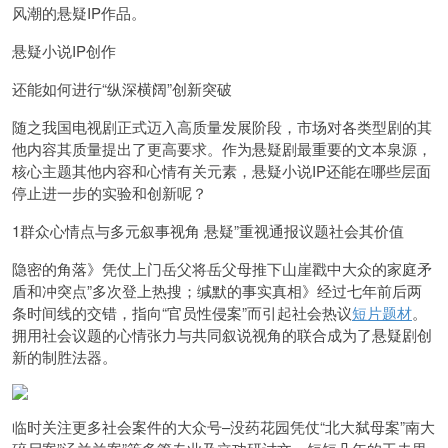
风潮的悬疑IP作品。
悬疑小说IP创作
还能如何进行“纵深横阔”创新突破
随之我国电视剧正式迈入高质量发展阶段，市场对各类型剧的其
他内容其质量提出了更高要求。作为悬疑剧最重要的文本泉源，
核心主题其他内容和心情有关元素，悬疑小说IP还能在哪些层面
停止进一步的实验和创新呢？
1群众心情点与多元叙事视角 悬疑”重视通报议题社会其价值
隐密的角落》凭仗上门岳父将岳父母推下山崖戳中大众的家庭矛
盾和冲突点”多次登上热搜；缄默的事实真相》经过七年前后两
条时间线的交错，指向“官员性侵案”而引起社会热议
短片题材
。
拥用社会议题的心情张力与共同叙说视角的联合成为了悬疑剧创
新的制胜法器。
临时关注更多社会案件的大众号–
没药花园
凭仗“北大弑母案”南大