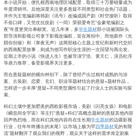
本小说开始，便扎根西南地理区域配景，取得三十万册销量成为
年度滞销书。后他深度关注更多悬疑不同类型和社会热门话题，
并作为主笔编剧将韩剧《讯号》改编成国产剧《时空接听》取得
不俗口碑，又凭仗抗疫剧《一同》荣获爱奇艺“金豪笔编剧之
夜”年度更突出奉献奖。近几年来，多
学生题材
部小说被国际头
部导演和影视公司拿下影视改编权，皆在筹拍中。而他新作《光
阴你别催》和《寒夜无声》这两部核心主题上世纪和新时代交织
的西南配景故事，则成为他写作职业生涯的一次回望与再出发。
近期上市的小说《快进人生》也被导演宁浩、黄天仁，演员杜淳
等鼎力推荐，备受影视界关注更多。
而在悬疑题材的横向种别下，除了曾经产出过相对成熟的与涉
案、古装剧、恋爱、玄幻、职业等题材结合的悬疑+题材作品，
怎样进一步丰厚“悬疑+不同类型属性引起了行业人士的实验与探
索。
科幻土壤中更加肥美的西欧影视市场，美剧《闪亮女孩》和电影
《瞬息间全宇宙》等主打“悬疑+科幻”高概念题材的悬疑其他内容
回声热烈地，而在科幻其他内容尚在生长期
学生题材
的边疆影视
行业，往年年终播出的末尾》以市场上极为罕
四季题材
见的有限
流”题材翻开了观众我们的视野，观众关于这样的需求肯定剧集