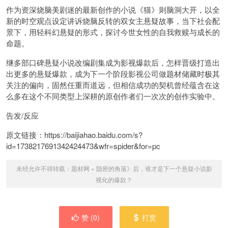
作为资深烧脑美剧迷的最新创作的小说《猫》则脑洞大开，以全
新的时空观点设定讲诉烧脑反转的双女主悬疑故事，当下社会配
景下，用轻科幻悬疑的形式，探讨今世女性的自我救赎与成长的
命题。
继多部口碑悬疑小说改编剧集成为影视爆款后，怎样晋级打造出
出更多的悬疑爆款，成为下一个阶段影视公司做题材储藏时极其
关注的偏向，固然任重而道远，但相信成功的契机曾经蕴含在这
么多在这个不同类型上深耕的原创作者们一次次的创作实验中。
告发/反应
原文链接：https://baijiahao.baidu.com/s?
id=1738217691342424473&wfr=spider&for=pc
未经允许不得转载：
题材网
»
隐密的角落》后，谁才是下一个悬疑小说影
视化的爆款？
赞 (
0
)
打赏