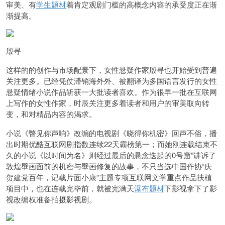
审美、有
学生题材
着肯定观剧门槛的高概念内容的承受度正在渐
渐提高。
殷寻
这样的的创作与市场配景下，女性悬疑作家
殷寻
也开始受到普遍
关注更多。已经凭仗滞销海外外、被翻译为多国语言发行的女性
悬疑情绪小说作品斩获一大批读者喜欢。作为很早一批在互联网
上写作的女性作家，时辰关注更多着读者和用户的审美取向转
变，和对精品内容的渴求。
小说《瞥见你声响》改编的电视剧《晓得你机密》回声不俗，播
出时期优酷互联网剧指数连续22天霸榜第一；而她刚连载结束不
久的小说《以时间为名》则经过最后的悬念迭起的0号窟”讲诉了
敦煌壁画面前的机密与壁画修复的故事，不只当选中国作协“庆
贺建党百年，记载片面小康”主题专项互联网文学重点作品扶植
项目中，也在连载完毕前，就被完满天
瀑布题材
下影视拿下了影
视改编权准备拍摄影视剧。