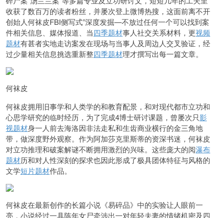
碎尸案”汤兰兰案”等多篇专业及立功研讨文，短短几年的工夫里
收获了数百万的读者粉丝，并屡次登上微博热搜，这面前离不开
创始人
何袜皮
FBI侧写式”深度发掘—不放过任何一个可以找到案
件相关信息、媒体报道、当
四季题材
事人社交关系材料，更
视频
题材
有甚者实地走访案发在现场与当事人及周边人交叉验证，经
过少量相关信息挑选重新整
四季题材
理才撰写出每一篇文章。
何袜皮
何袜皮拥用旧事学和人类学的和教育配景，和对现代都市立功和
心思学研究的临时经历，为了完成4博士研讨课题，曾屡次只
影
视题材
身一人前去海洛因非法走私和生齿商业横行的金三角地
带，做深度野外观察。作为阿加莎克里斯蒂的资深书迷，何袜皮
对立功推理和破案解谜不断拥用激烈的兴味。这些庞大的阅
瀑布
题材
历和对人性深刻的探求也因此形成了极具团体特征与风格的
文学
短片题材
作品。
何袜皮在最新创作的长篇小说《易碎品》中的实验让人眼前一
亮，小说经过一具陈年女尸牵涉出一对年轻夫妻的情绪机密及四