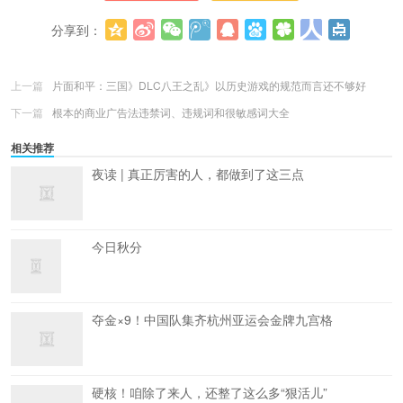
分享到：
更多
(
0
)
上一篇
片面和平：三国》DLC八王之乱》以历史游戏的规范而言还不够好
下一篇
根本的商业广告法违禁词、违规词和很敏感词大全
相关推荐
夜读 | 真正厉害的人，都做到了这三点
今日秋分
夺金×9！中国队集齐杭州亚运会金牌九宫格
硬核！咱除了来人，还整了这么多“狠活儿”