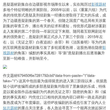
悬疑题材剧集自在边疆影视市场降生以来，实在阅历过
影视题材
多地个特征明晰的开展阶段。2005年以前，以《重案六组》为代
表的传统形式悬疑及刑侦剧集一经播出便取得了宏大的乐成，成
为了边疆悬疑剧集的第一个春天。但随之国度广电总局有关涉案
剧集的审查工作、播出有关的征求和通知，传统形式题材涉案剧
走入发展的第二个阶段—岑寂沉淀下来期。随同着互联网剧近年
来的强势衰亡，悬疑剧开展正式步入了第三个阶段：2015年左
右，以《无证之罪》白夜追凶》余罪》和《法医秦明》等为代表
的互联网悬疑题材剧集引发了多轮观看热潮，这股热潮在隐密
影
视题材
的角落》缄默的事实真相》等“新”悬疑剧播出后逐渐飙升
至新一轮峰值，并影响至今。
作文题材679450f6e7281792cb0″data-from-paste=”1″data-
fake=”1″>这其中包括最为值得留意的进入第三阶段以来，依据悬
疑小说IP改编而成的多部悬疑剧集均取得了景象级的乐成，特殊
是以
紫金陈
作品改编剧为代表的无证之罪》隐密的角落》和《缄
默的事实真相》均凭仗口口相传的其他内容口碑和一路走高的剧
集热度成为了年度爆款。这些IP改编剧的乐成也引发了业内人士
短片题材
的重点关注更多，各人急迫寻觅下一个能再次掀起探讨