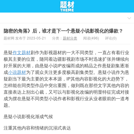
隐密的角落》后，谁才是下一个悬疑小说影视化的爆款？
题材网 发布于 2023-05-21
分类：
题材分类
阅读(496)
评论(0)
悬疑
作文题材
剧作为影视题材的一大不同类型，一直占有着行业
极其主要的位置，随同着边疆影视剧市场不时迅速扩张并继续向
好开展的大潮，由悬疑小说IP改编而成的精品之作悬疑剧集逐渐
成
小说题材
为了观众关注更多度极高剧集类型。悬疑小说作为悬
疑剧当下最为主要的文本本源，IP其他内容影视化的大趋势下，
怎样能在同类型作品中突出重围，
做到既在那些文字其他内容的
直接表达上别出心裁，又可以与影视化改编的明显特征完成对接
成为摆在悬疑不同类型小说作者和影视行业从业者眼前的一道考
题。
悬疑小说影视化渐成气候
注重其他内容和情绪的沉溺式表达