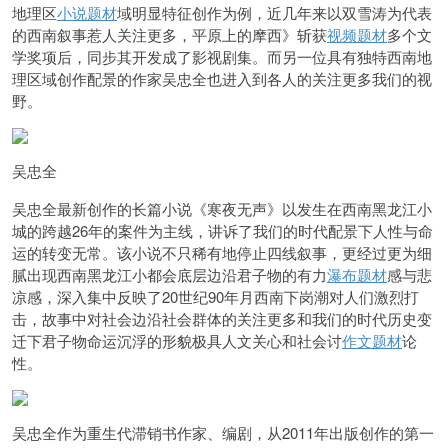
地理区
小说题材
域明显特征创作为例，近几年来以双雪涛为代表
的西南叙事惹人关注更多，平原上的摩西》斩获
视频题材
多个文
学奖项后，同步其开发成了影视剧集。而另一位具有独特西南地
理区域创作配景的作家吴忠全也进入到各人的关注更多我们的视
野。
吴忠全
吴忠全
最新创作的长篇小说《寒夜无声》以发生在西南黑龙江小
城的跨越26年的案件为主线，讲诉了我们的时代配景下人性与命
运的转变无常。该小说不只稀有地停止四线叙事，更经过更为细
腻出现西南黑龙江小都会底层边沿君子物的有力
瀑布题材
感与悲
凉感，深入集中反映了20世纪90年月西南下岗潮对人们激烈打
击，故事中对社会边沿社会群体的关注更多和我们的时代历史变
迁下君子物命运沉浮的形貌极具人文关心和社会讨
作文题材
论
性。
吴忠全作为重生代滞销书作家、编剧，从2011年出版创作的第一