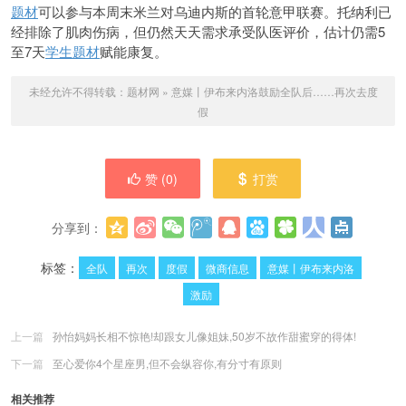
题材
可以参与本周末米兰对乌迪内斯的首轮意甲
联赛。托纳利已
经排除了肌肉伤病，但仍然天天需求承受队医评价，估计仍需5
至7天
学生题材
赋能康复。
未经允许不得转载：
题材网
»
意媒丨伊布来内洛鼓励全队后……再次去度
假
赞 (
0
)
打赏
分享到：
更多
(
0
)
标签：
全队
再次
度假
微商信息
意媒丨伊布来内洛
激励
上一篇
孙怡妈妈长相不惊艳!却跟女儿像姐妹,50岁不故作甜蜜穿的得体!
下一篇
至心爱你4个星座男,但不会纵容你,有分寸有原则
相关推荐