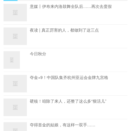
意媒丨伊布来内洛鼓舞全队后……再次去度假
夜读 | 真正厉害的人，都做到了这三点
今日秋分
夺金×9！中国队集齐杭州亚运会金牌九宫格
硬核！咱除了来人，还整了这么多“狠活儿”
夺得首金的姑娘，有这样一双手……