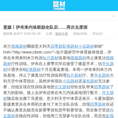
意媒丨伊布来内洛鼓励全队后……再次去度假
题材网 发布于 2023-02-26
分类：
题材分类
阅读(458)
评论(0)
米兰
视频题材
圈据意大利天
四季题
影视题材
小说题材
材材”
href=”http://www.zibotc.com/”>短片题材空中体育媒体报道，伊
布在本周来到米兰性训
短片题材
练基地
视频题材
停止康复治
视频
题材
疗性训练。伊布在上赛季完毕后接受了膝盖手术，估
学生题
材
计需求在6
影视题材
个月后重返赛场。本周一伊布来到米兰内
洛基地，停止了康复治疗性训练和理
短片题材
疗。意
学生题材
大
利天空中体育指出，虽然伊布现在
小说题材
还
瀑布题材
无法参
赛，但他呈现在性训练基地曾
作文题材
经给全队带来
四季题材
了
努力的影响。接上去伊布还将在米兰内洛基地理疗数天，
作文题
材
随后前去撒丁岛度假。意大利天空中体育还表示，今夏加盟的
新援奥里吉在本周初次参与了米兰全队合练，但现
四季题材
在还
不确认奥里吉能否在新赛季首轮意甲联赛登场。而吉鲁尽管还
作
文题材
在独自性训练，但他周三无望参与全队合练，而且也
影视