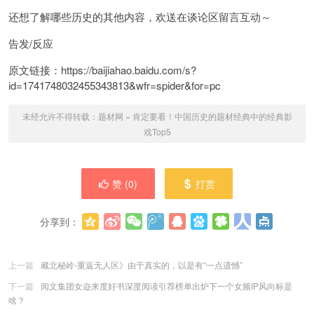
还想了解哪些历史的其他内容，欢送在谈论区留言互动～
告发/反应
原文链接：https://baijiahao.baidu.com/s?
id=1741748032455343813&wfr=spider&for=pc
未经允许不得转载：
题材网
»
肯定要看！中国历史的题材经典中的经典影
戏Top5
赞 (
0
)
打赏
分享到：
更多
(
0
)
上一篇
藏北秘岭-重返无人区》由于真实的，以是有“一点遗憾”
下一篇
阅文集团女迩来度好书深度阅读引荐榜单出炉下一个女频IP风向标是
啥？