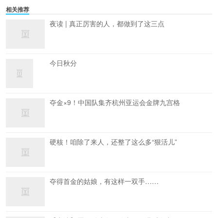
相关推荐
夜读 | 真正厉害的人，都做到了这三点
今日秋分
夺金×9！中国队集齐杭州亚运会金牌九宫格
硬核！咱除了来人，还整了这么多“狠活儿”
夺得首金的姑娘，有这样一双手……