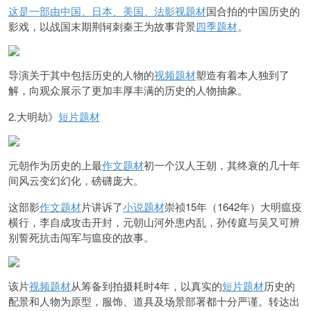
这是一部由中国、日本、美国、法
影视题材
国合拍的中国历史的
影戏，以战国末期荆轲刺秦王为故事背景
四季题材
。
导演关于其中包括历史的人物的
视频题材
塑造有着本人独到了
解，向观众展示了更加丰厚丰满的历史的人物抽象。
2.大明劫》
短片题材
元朝作为历史的上最
作文题材
初一个汉人王朝，其终衰的几十年
间风云变幻幻化，磅礴庞大。
这部影
作文题材
片讲诉了
小说题材
崇祯15年（1642年）大明瘟疫
横行，李自成攻击开封，元朝山河外患内乱，孙传庭与吴又可辨
别誓死抗击闯军与瘟疫的故事。
该片
视频题材
从筹备到拍摄耗时4年，以真实的
短片题材
历史的
配景和人物为原型，服饰、道具及场景部署都十分严谨。转达出