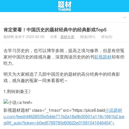
肯定要看！中国历史的题材经典中的经典影戏Top5
题材网 发布于 2023-02-09
分类：
题材分类
阅读(391)
评论(0)
去学习历史的，也可以博学多闻，提高之境与修养，但是有些冤
家对中国历史的很感兴趣，深度阅读历史的的书
影视题材
却有些
吃力。
明天为大家精选了几部中国历史的题材的高分经典中的经典影
戏，感兴趣的冤家一同来看看吧～
1.荆轲刺秦王》
影视题材题材” class=”_1mscr” src=”https://pics6.baid
小说题材
u.com/feed/d4628535e5dde711b2a18a9b30501a119c1661b2.jpe
g@f_auto?token=b0ed5769780d93622e01581041646454″>