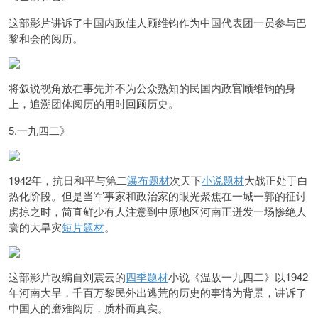
这部影片讲诉了中国内政佳人顾维钧作为中国代表团一员参与巴
黎和会的阅历。
将叙说视角放在事先并不为公众熟知的民国内政官顾维钧的身
上，追溯团体阅历的用时回顾历史。
5.一九四二》
1942年，抗日和平与第二
瀑布题材
次天下
小说题材
大战正处于白
热化阶段。但是
当军事家和政治家的眼光聚焦在一城一郭的征讨
虏掠之时，简直鲜少有人注意到中原地区河南正迸发一场惨绝人
寰的大旱灾
短片题材
。
这部影片改编自刘震云的
四季题材
小说《温故一九四二》以1942
年河南大旱，千百万黎民外出逃荒的历史的事情为背景，讲诉了
中国人的磨难阅历，质朴而真实。