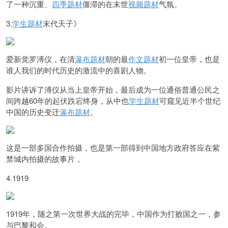
了一种沉重、
四季题材
僵滞的在末世
视频题材
气氛。
3.
学生题材
末代天子》
爱新觉罗溥仪，在清
瀑布题材
朝的最
作文题材
初一位皇帝，也是
谁人我们的时代历史的激流中的喜剧人物。
影片讲诉了溥仪从当上皇帝开始，最后成为一位通俗普通公民之
间跨越60年的起伏跌宕终身，从中也
学生题材
可窥见近半个世纪
中国的历史变迁
瀑布题材
。
这是一部多国合作拍摄，也是第一部得到中国地方政府答应在紫
禁城内拍摄的故事片，
4.1919
1919年，随之第一次世界大战的完毕，中国作为打败国之一，参
与巴黎和会。