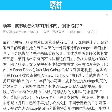
杨幂、虞书欣怎么都在[穿旧衣]、[背旧包]了?
题材网 发布于 2023-05-21
分类：
题材分类
阅读(480)
评论(0)
最近>4热播，杨幂的夏日露营穿搭看点不断，氛围感十足。延迟
追节目的编辑被她在节目里穿的一件赛车涂鸦Vintage古着T恤种
草，下身她搭配了牛油果绿长裤来穿，整体造型感亮眼又极具文
艺气息。节目播出后有店家来认领这件T恤，价格大概是在300左
右。除了杨幂，女明星中有不少都对古着文化有着浓厚兴趣，比
如Lily Rose Depp之前在Met Gala的CHANEL高定礼服，这条裙
子在1992年被传奇超模 Christy Turlington演绎过，连武内直子也
把它画到自己的>中。年轻的小花里，虞书欣也是Vintage时尚的
爱好者之一，衣柜里收纳了不少Vintage CHANEL的单品。所
以，Vintage有什么魔力，让时尚感敏锐的女明星们愿意[穿旧
衣、背旧包]?如今，Vintage作为一种穿衣风格，在明星、博主们
的频繁上身后，已经不再是[小众文化]。不同于普通的二手奢侈
品，被称之为Vintage是因为它带着特定年代的时尚品味、时代印