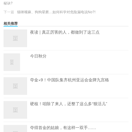
秘诀?
下一篇
猫咪嘴麻、狗狗晕厥…如何科学对危险️漏电说No?!
相关推荐
夜读 | 真正厉害的人，都做到了这三点
今日秋分
夺金×9！中国队集齐杭州亚运会金牌九宫格
硬核！咱除了来人，还整了这么多“狠活儿”
夺得首金的姑娘，有这样一双手……