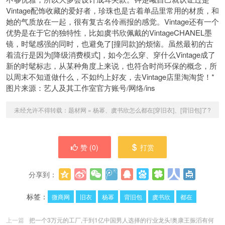
Vintage配饰收藏的爱好者，珍珠也是古着单品里常用的材质，和
她的气质放在一起，很有复古名伶画报的感觉。Vintage还有一个
优势是在于它的独特性，比如虞书欣佩戴的VintageCHANEL墨
镜，时髦感强的同时，也避免了[撞同款]的烦恼。虽然最初的古
着流行是因为[降级消费模式]，如今怎么穿、穿什么Vintage成了
新的时髦标志，从某种角度上来说，也符合时尚环保的概念，所
以周末不知道做什么，不如约上好友，去Vintage店里淘淘货！*
图片来源：艺人及其工作室官方账号/网络/ins
未经允许不得转载：
题材网
»
杨幂、虞书欣怎么都在[穿旧衣]、[背旧包]了?
赞 (
0
)
打赏
分享到：
更多
(
0
)
标签：
微商网
旧衣
杨幂
背旧包
虞书欣
都在
上一篇
把一个3万元的工厂,干到1亿中国男人选择的行业龙头!奥康王振滔有何