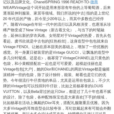
记以及品牌文化。ChanelSPRING 1996 READY-TO-
微商
WEARVintage这个词开始是用来形容有年份的上等葡萄酒，后来
逐渐延伸到服装、家居等领域。我们所说的[中古] 指的是上世纪
20 年代后的产物，距今至少20年以上，而其中多数也已经停
产。随着Vintage在年轻一代中的流行以及风格演变，也逐渐从珍
稀产物变成了New Vintage（新古着文化），与当下的时髦融
合，延伸出新的穿衣风格。女明星对于Vintage的热爱，首先从包
看起。虞书欣就是中古包的[狂热粉丝]，这身造型中包包就来自
Vintage FENDI。让她在原本甜美的基础上，增加了一些优雅的
感觉。另一身夏日裙装背的是Vintage GUCCI，让飘逸的造型中
多几分时髦感。还是在>，杨幂背了VintageCHANEL这只黄色的
包袋，和小黄帽搭配在一起也是可可爱爱。超模赵佳丽也是
Vintage包包[大户]，她的Dior和CHANEL的两款Vintage都是偏摇
滚精神一些的包袋，除了设计独特，能装、耐看也是它们的优
势。今年很流行牛仔质地的单品，尤其是运用在包袋上，不少大
牌的Vintage包可以找得到牛仔款，比如之前杨幂拿的LOUIS
VUITTON，以及Bella背过的这只Dior，都是过了几十年也看不腻
的设计。除了包袋，各种配饰珠宝也是大家喜欢[下手]的领域，
比如杨幂在活动上佩戴的Dior耳夹，搭配礼服隆重且优雅。因为
大多Vintage的耳饰造型会比较夸张，耳钉款戴起来有可能会外翻
不够优雅，所以大多会设计成耳夹款。钟楚曦自己就认证过是