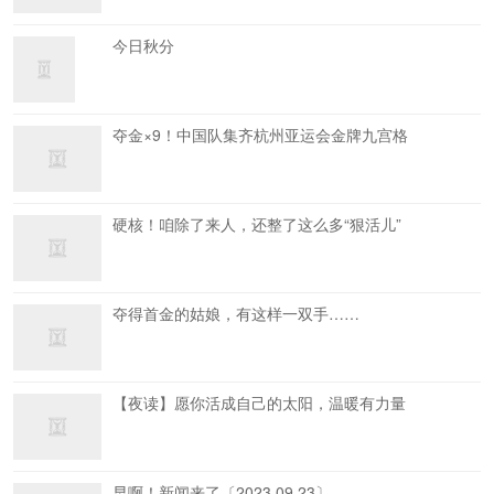
今日秋分
夺金×9！中国队集齐杭州亚运会金牌九宫格
硬核！咱除了来人，还整了这么多“狠活儿”
夺得首金的姑娘，有这样一双手……
【夜读】愿你活成自己的太阳，温暖有力量
早啊！新闻来了〔2023.09.23〕