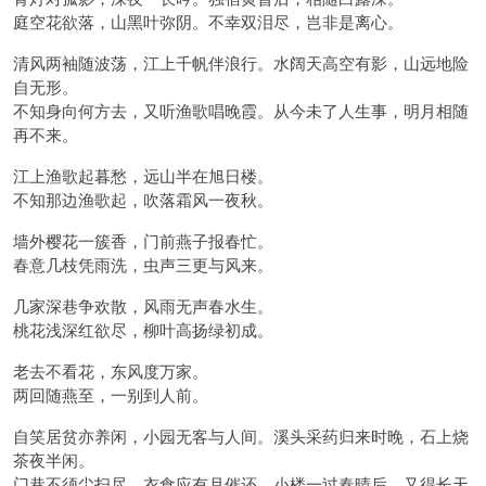
庭空花欲落，山黑叶弥阴。不幸双泪尽，岂非是离心。
清风两袖随波荡，江上千帆伴浪行。水阔天高空有影，山远地险
自无形。
不知身向何方去，又听渔歌唱晚霞。从今未了人生事，明月相随
再不来。
江上渔歌起暮愁，远山半在旭日楼。
不知那边渔歌起，吹落霜风一夜秋。
墙外樱花一簇香，门前燕子报春忙。
春意几枝凭雨洗，虫声三更与风来。
几家深巷争欢散，风雨无声春水生。
桃花浅深红欲尽，柳叶高扬绿初成。
老去不看花，东风度万家。
两回随燕至，一别到人前。
自笑居贫亦养闲，小园无客与人间。溪头采药归来时晚，石上烧
茶夜半闲。
门巷不须尘扫尽，衣食应有月催还。小楼一过春晴后，又得长天