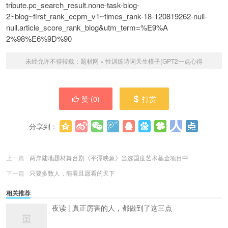
tribute.pc_search_result.none-task-blog-
2~blog~first_rank_ecpm_v1~times_rank-18-120819262-null-
null.article_score_rank_blog&utm_term=%E9%A
2%98%E6%9D%90
未经允许不得转载：
题材网
»
性训练诗词天生模子(GPT2一点心得
赞 (
0
)
打赏
分享到：
更多
(
0
)
上一篇
两岸陆地题材舞台剧《平潭映象》当选国度艺术基金项目中
下一篇
只要多数人，能看且愿看的天下
相关推荐
夜读 | 真正厉害的人，都做到了这三点