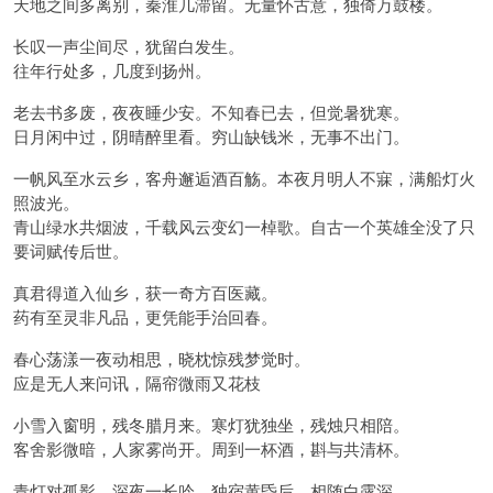
天地之间多离别，秦淮几滞留。无量怀古意，独倚万鼓楼。
长叹一声尘间尽，犹留白发生。
往年行处多，几度到扬州。
老去书多废，夜夜睡少安。不知春已去，但觉暑犹寒。
日月闲中过，阴晴醉里看。穷山缺钱米，无事不出门。
一帆风至水云乡，客舟邂逅酒百觞。本夜月明人不寐，满船灯火
照波光。
青山绿水共烟波，千载风云变幻一棹歌。自古一个英雄全没了只
要词赋传后世。
真君得道入仙乡，获一奇方百医藏。
药有至灵非凡品，更凭能手治回春。
春心荡漾一夜动相思，晓枕惊残梦觉时。
应是无人来问讯，隔帘微雨又花枝
小雪入窗明，残冬腊月来。寒灯犹独坐，残烛只相陪。
客舍影微暗，人家雾尚开。周到一杯酒，斟与共清杯。
青灯对孤影，深夜一长吟。独宿黄昏后，相随白露深。