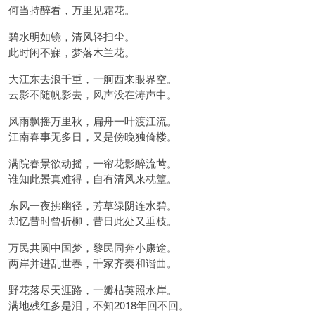
何当持醉看，万里见霜花。
碧水明如镜，清风轻扫尘。
此时闲不寐，梦落木兰花。
大江东去浪千重，一舸西来眼界空。
云影不随帆影去，风声没在涛声中。
风雨飘摇万里秋，扁舟一叶渡江流。
江南春事无多日，又是傍晚独倚楼。
满院春景欲动摇，一帘花影醉流莺。
谁知此景真难得，自有清风来枕簟。
东风一夜拂幽径，芳草绿阴连水碧。
却忆昔时曾折柳，昔日此处又垂枝。
万民共圆中国梦，黎民同奔小康途。
两岸并进乱世春，千家齐奏和谐曲。
野花落尽天涯路，一瓣枯英照水岸。
满地残红多是泪，不知2018年回不回。