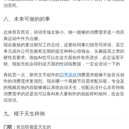
治安民。
八、未来可做的的事
总体而言而言，诗词市场太狭小。独一能够的消费需求是一些庆
典运动中作为点缀。
现在最烦的要活期写工作总结，还要给同事们指导写评语。其它
单元或许公司也都有定期的提交种种心得领会、头脑提高之类的
硬性其要求。假如AI也可以在这方面创作有所进步，必定远景不
错。假如无机会得到这方面的性训练数据，一定会尝试一下的
再拓宽一点，那些文字创作的
四季题材
消费需求能够不如音乐创
作的消费需求更强烈。现在哪一个视频节目需求配乐呢，专业及
的视频其他内容能够难以系统自动天生，但配乐没什么非常特殊
消费需求的还是也可以靠AI来大量制作的假如有时候间，也会尝
试尝试。
九、模子天生样例
门联：
前后联都是天生的