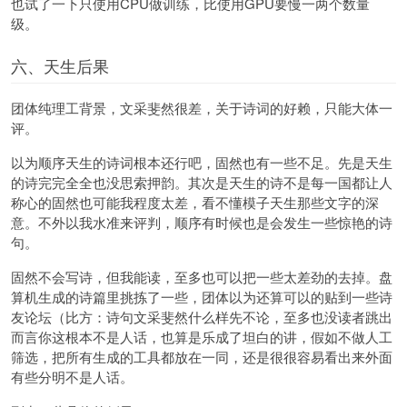
也试了一下只使用CPU做训练，比使用GPU要慢一两个数量
级。
六、天生后果
团体纯理工背景，文采斐然很差，关于诗词的好赖，只能大体一
评。
以为顺序天生的诗词根本还行吧，固然也有一些不足。先是天生
的诗完完全全也没思索押韵。其次是天生的诗不是每一国都让人
称心的固然也可能我程度太差，看不懂模子天生那些文字的深
意。不外以我水准来评判，顺序有时候也是会发生一些惊艳的诗
句。
固然不会写诗，但我能读，至多也可以把一些太差劲的去掉。盘
算机生成的诗篇里挑拣了一些，团体以为还算可以的贴到一些诗
友论坛（比方：
诗句文采斐然什么样先不论，至多也没读者跳出
而言你这根本不是人话，也算是乐成了坦白的讲，假如不做人工
筛选，把所有生成的工具都放在一同，还是很很容易看出来外面
有些分明不是人话。