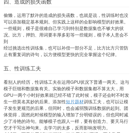
四、造成的损失函数
偷懒，运用了默许的造成的损失函数，也就是说，性训练时也没
可以添加额定基本规则。但实践上这样的会影响模型的好效果。
一些规则，模子是很难自己学习到特别是数据集也不够大的状
况。比方，押韵、用词要丰厚多彩等一些规则，模子本人意会不
到
经过挑选出性训练集，也可以补偿一部分不足，比方比方只管防
止有重复词的诗句，以方便模型更快的完全掌握这个纪律。
五、性训练工夫
看别人的经历，性训练工夫在运用GPU状况下普通一两天。这与
模子巨细和数据集有关。实验的模子和数据集都不算太大，用
GPU一两个小时好效果就已经不错了此时候，模子还会时不时发
生一些莫名其妙的后果。添加性
短片题材
训练工夫，也可以让模
子发生更规范的后果，但同时，也会减弱预训练数据的起到。团
体觉得，固然此时候模型的输入增加了分明错误的，但也同时减
少了冷艳的诗句。能够模子也跟人一样，要有创造力、要天马行
空才干写出神句来。去学习的太多，反而影响发明力。