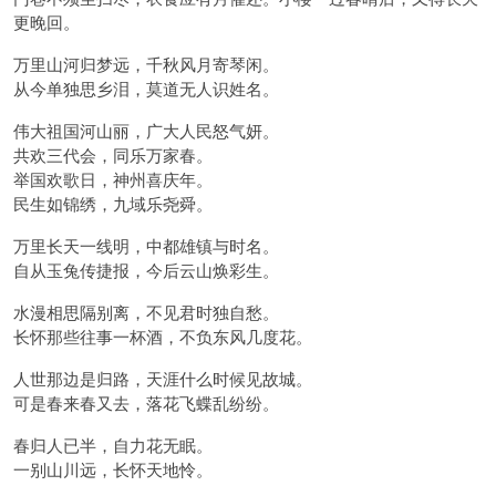
更晚回。
万里山河归梦远，千秋风月寄琴闲。
从今单独思乡泪，莫道无人识姓名。
伟大祖国河山丽，广大人民怒气妍。
共欢三代会，同乐万家春。
举国欢歌日，神州喜庆年。
民生如锦绣，九域乐尧舜。
万里长天一线明，中都雄镇与时名。
自从玉兔传捷报，今后云山焕彩生。
水漫相思隔别离，不见君时独自愁。
长怀那些往事一杯酒，不负东风几度花。
人世那边是归路，天涯什么时候见故城。
可是春来春又去，落花飞蝶乱纷纷。
春归人已半，自力花无眠。
一别山川远，长怀天地怜。