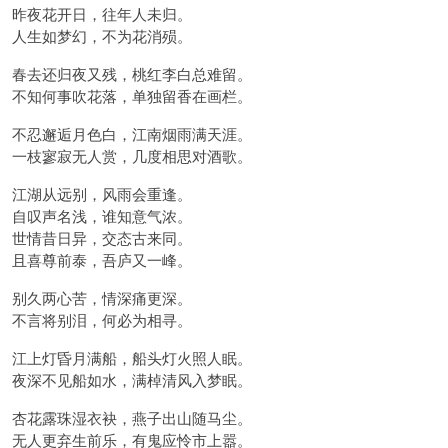
昨夜花开日，往年人未归。
人生如梦幻，不为花消殒。
春去还归夜又残，桃红李白总难留。
不知何事吹花落，单独留香在画栏。
不忍邂逅月色白，江南烟雨满天涯。
一枝寥寂无人赏，几度相思对酒歌。
江湖从远别，风雨会重逢。
自叹声名浅，谁知意气浓。
世情昔日异，交态古来同。
且喜尊前泰，吾庐又一峰。
别久两心苦，情深痛更深。
不言将别泪，何必为相寻。
江上灯昏月满船，船头灯火照人眠。
夜深不见船如水，满棹清风入梦眠。
杏花露珠湿衣袂，燕子出山随马尘。
无人更弃生前乐，有鬼应怜市上嚣。