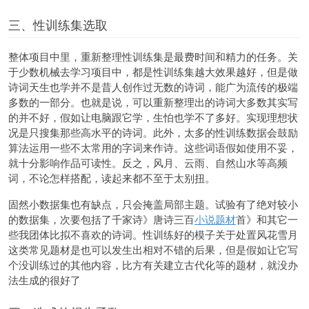
三、性训练集选取
整体项目中里，重新整理性训练集是最费时间和精力的任务。关
于少数机械去学习项目中，都是性训练集越大效果越好，但是做
诗词天生也学并不是昔人创作过无数的诗词，能广为流传的极端
多数的一部分。也就是说，可以重新整理出的诗词大多数其实写
的并不好，假如让电脑跟它学，生怕也学不了多好。实现理想状
况是只搜集那些高水平的诗词。此外，太多的性训练数据会鼓励
算法运用一些不太常用的字词来作诗。这些词语假如使用不妥，
就十分影响作品可读性。反之，风月、云雨、自然山水等高频
词，不论怎样搭配，读起来都不至于太别扭。
固然小数据集也有缺点，只会掩盖局部主题。试验有了绝对较小
的数据集，次要包括了千家诗》唐诗三百
小说题材
首》和其它一
些我团体比拟不喜欢的诗词。性训练好的模子关于处置风花雪月
这类常见题材是也可以发生出相对不错的后果，但是假如让它写
个没训练过的其他内容，比方有关建立古代化等的题材，就没办
法生成的很好了