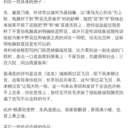
列出一些具体的例子：
先，尴尬刁难。吟诗常以做对为基础嘛。以“倦鸟无心归去”为上
联，电脑对下联“野花无意偷开”对的妙啊，能把“花”和“开”联络起
来就算不错了还能把“野”和“偷”直接关联上，曾经远远超过我意
料了不置信电脑真的明确啥是野花，或许只是性训练集或预性训
练较为集中野花总和偷摸之类的词在一同吧。但无论怎样，这标
明电脑程度还是也可以的
有时候候模型写的门联思绪极端坦荡。比方看到这一副生成的门
联时，差点一口老血喷到屏幕上：千家百姓，共建调和社会；三
宫六院，同沾雨露春风”
最满意的诗句是这首《送友》城南雨过花飞泪，陌下风来柳泣
音。远客转身扶杖问，长亭别后共谁言。这句“雨过花飞泪，风
来柳泣音”让我大吃一惊。这一句单从用词和发音下去说也许称
不上完美，但在意境上，曾经无可吹毛求疵了假如换做我脑壳拍
扁了也写不出这样的句子。
此外“晓雾轻笼野，东风漫渡山。谁家新酿酒，香我满小楼。也
算上乘之做。
其它一些也还不错的作品：