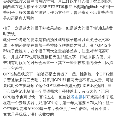
容易天生行文自然而然的诗句。真正好效果好的模子都是前段时
间两年在超大模子比方BERTGPT等根底上构架的github上看到一
些例子，好效果真的很好，作为文科生，曾经辨别不出某些诗句
是AI还是真人写的
模子一定是越大的模子好效果越好，但是越大的模子性训练越费
时费钱。
此外一个考虑的要素是有的预性训练模子也可以直接把做文本生
成，有的还需要在附加一些神经互联网层才可以。用了GPT2小
型模子做练习，这个模子写大文章能够差点，但应对诗词还可
以；并且GPT2也可以直接把天生那些文字，用起来很方便。未
来我有时候间的时分会再试一下其它一些比较常用的模子，比拟
一下它差异。
GPT2某些状况下，能够还是太费钱了一些。性训练一个GPT2模
子普通最多两三天吧，就算用GPU只租两天也不算是太贵。可是
要临时公布就麻烦了这个GPT2模子假如只使用CPU做预测，当
下市场主流电脑做一个展望需求十秒钟以上，有点太长了运用
GPU速率也可以快一百倍左右，但价钱
瀑布题材
可就高得多了现
在租一个云服务器，只用CPU话，第一年只需要￥70大约；租一
个带GPU需求￥7000每一年，价钱贵了一百倍啊。可舍不得，
究竟只是玩玩，没什么收益的