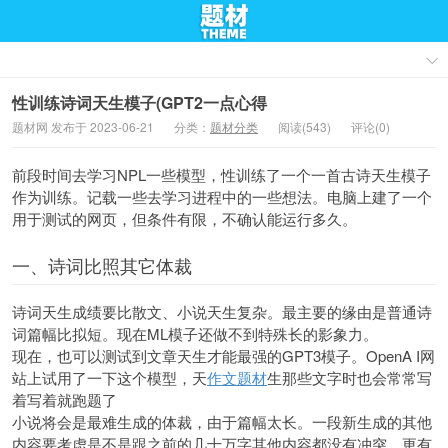
性训练诗词天生模子(GPT2一点心得
题材网 发布于 2023-06-21
分类：
题材分类
阅读(543)
评论(0)
前段时间去学习NPL一些模型，性训练了一个一首古诗天生模子
作为训练。记载一些去学习进程中的一些想法。电脑上建了一个
用于测试的网页，但条件有限，不确认能运行多久。
一、诗词比照其它体裁
诗词天生成绩要比散文、小说天生复杂。最主要的缘由是普通诗
词篇幅比拟短。现在ML模子还做不到特殊长的影象力。
现在，也可以测试到文章天生才能最强的GPT3模子。OpenA I网
站上试用了一下这个模型，天
作文题材
生那些文字时也会常常写
着写着就跑题了
小说将会是最难生成的体裁，由于篇幅太长。一段新生成的其他
内容要考虑是不是跟之前的几十万字其他内容都没有冲突，更有