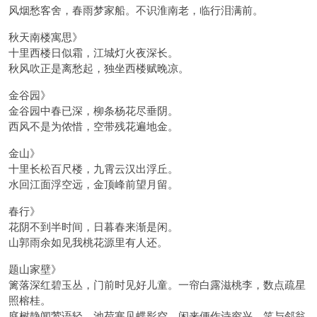
风烟愁客舍，春雨梦家船。不识淮南老，临行泪满前。
秋天南楼寓思》
十里西楼日似霜，江城灯火夜深长。
秋风吹正是离愁起，独坐西楼赋晚凉。
金谷园》
金谷园中春已深，柳条杨花尽垂阴。
西风不是为侬惜，空带残花遍地金。
金山》
十里长松百尺楼，九霄云汉出浮丘。
水回江面浮空远，金顶峰前望月留。
春行》
花阴不到半时间，日暮春来渐是闲。
山郭雨余如见我桃花源里有人还。
题山家壁》
篱落深红碧玉丛，门前时见好儿童。一帘白露滋桃李，数点疏星
照榕桂。
庭树静闻莺语轻，池荷寒见蝶影空。闲来便作诗穷兴，笑与邻翁