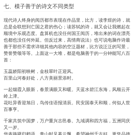
七、模子善于的诗文不同类型
现代诗人终身的阅历都市表现在作品里，比方，读李煜的诗，就
总是会联想到亡国之君的伤心；读苏轼的诗，就又会让我燃起在
顺境中乐观态度。盘算机也没任何国王阅历，堆出来的词在漂亮
也都也没任何外延。但反过来，高情商说法）也可说电脑作诗最
善于那些不需求详细其他内容的空泛题材，比方说泛泛的写景，
赞誉赞颂等等。上面这一大堆，都是电脑善于的一分钟能写八百
首：
玉蕊娇阳初映树，金枝翠叶正迎风。
百里山河春好处，八方美丽景添时。
一起烟霞入眼新，春景满眼又和暖。天蓝水碧江东海，风顺云开
岭上津。
花吐异香迎旭日，鸟传佳语报清辰。民安国泰天和顺，何似人世
百事亨。
千家共筑中国梦，万户重兴古邑春。九域调和四方福，五洲同庆
又一岁。
华表踌躇归鹤语，青山时见暮云飘。希望神州千古好，更凭品德