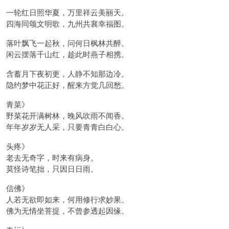
一轮红日照华夏，万里祥云美丽天。
四海同颂文明歌，九州共襄幸福图。
落叶飘飞一起秋，问何日枫林共醉。
闲云摆落千山红，趁此时燕子相携。
含蓄月下夜初更，人静不知那边冷。
隐约梦中花正好，醒来方觉几回愁。
青菜》
野菜花开满树林，晚风吹雨不闻香。
年年岁岁无人采，只要青青白白心。
头疼》
老去无奇字，时来有病身。
莫怪诗笔拙，只因日日雨。
信佛》
人若无欲即如来，何用修行求妙果。
佛为无情坐菩提，不曾参透起因缘。