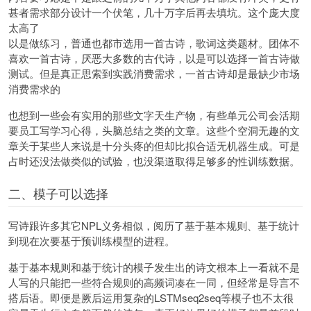
甚者需求部分设计一个伏笔，几十万字后再去填坑。这个庞大度
太高了
以是做练习，普通也都市选用一首古诗，歌词这类题材。团体不
喜欢一首古诗，厌恶大多数的古代诗，以是可以选择一首古诗做
测试。但是真正思索到实践消费需求，一首古诗却是最缺少市场
消费需求的
也想到一些会有实用的那些文字天生产物，有些单元公司会活期
要员工写学习心得，头脑总结之类的文章。这些个空洞无趣的文
章关于某些人来说是十分头疼的但却比拟合适无机器生成。可是
占时还没法做类似的试验，也没渠道取得足够多的性训练数据。
二、模子可以选择
写诗跟许多其它NPL义务相似，阅历了基于基本规则、基于统计
到现在次要基于预训练模型的进程。
基于基本规则和基于统计的模子发生出的诗文根本上一看就不是
人写的只能把一些符合规则的高频词凑在一同，但经常是导言不
搭后语。即便是厥后运用复杂的LSTMseq2seq等模子也不太很