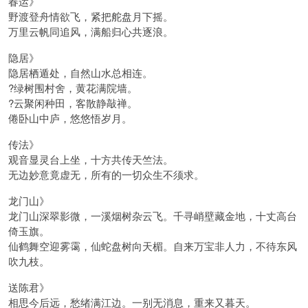
春运》
野渡登舟情欲飞，紧把舵盘月下摇。
万里云帆同追风，满船归心共逐浪。
隐居》
隐居栖遁处，自然山水总相连。
?绿树围村舍，黄花满院墙。
?云聚闲种田，客散静敲禅。
倦卧山中庐，悠悠悟岁月。
传法》
观音显灵台上坐，十方共传天竺法。
无边妙意竟虚无，所有的一切众生不须求。
龙门山》
龙门山深翠影微，一溪烟树杂云飞。千寻峭壁藏金地，十丈高台
倚玉旗。
仙鹤舞空迎雾霭，仙蛇盘树向天楣。自来万宝非人力，不待东风
吹九枝。
送陈君》
相思今后远，愁绪满江边。一别无消息，重来又暮天。