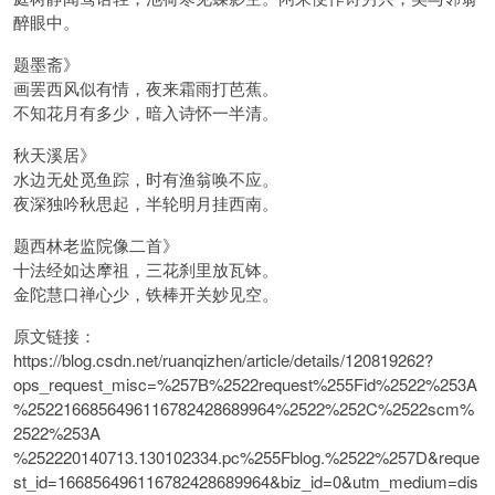
醉眼中。
题墨斋》
画罢西风似有情，夜来霜雨打芭蕉。
不知花月有多少，暗入诗怀一半清。
秋天溪居》
水边无处觅鱼踪，时有渔翁唤不应。
夜深独吟秋思起，半轮明月挂西南。
题西林老监院像二首》
十法经如达摩祖，三花刹里放瓦钵。
金陀慧口禅心少，铁棒开关妙见空。
原文链接：
https://blog.csdn.net/ruanqizhen/article/details/120819262?
ops_request_misc=%257B%2522request%255Fid%2522%253A
%2522166856496116782428689964%2522%252C%2522scm%
2522%253A
%252220140713.130102334.pc%255Fblog.%2522%257D&reque
st_id=166856496116782428689964&biz_id=0&utm_medium=dis