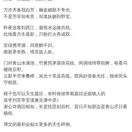
万卉齐春我自芳，幽姿媚眼不争光。
不是芳菲知有意，却遣妖娆到野堂。
昨夜送客到西江，最恨水远难共枕。
此地看月生孤影，只盼灯火再成双。
安得携琴酒，同君醉不归。
曲新茅舍熟，情至故人欢。
门对青山水满池，竹篱笆茅屋傍花枝。闲调绿绮尊前舞，每看乌
犍雨后犁。
云影半空来叠嶂，岚光十里送高低。西风好借春光住，独坐田头
守稻苗。
模子也可以天生题目，有时候候带着题目还挺唬人的
送李判官宰安溪兼呈潘中丞》
谢公诗酒旧相知，长是忧思别后时。昔日不知那边是青山尽日看
杨枝。
博文的最初会贴出更多的天生样例。