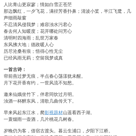
人比青山更寂寥；情如白雪正苍茫
那边飘红，一夕飞花，满径芳香扑鼻；清波小桨，半江飞鹭，几
声细雨敲窗
不忍清风侵我梦；难容浊水污君心
春去何人知暖度；花开哪处问芳心
清明时四海雨；乱世万家春
东风拂大地；德政暖人心
历尽沧桑有痕；悟得心性无尘
已经风雨无羁；空留我梦成真
一首古诗：
帘前燕过梦无痕，半点春心荡漾犹未醒。
月下花开香有约，一世风流不知愁。
邀来仙娥坐竹下，伴君同饮过月明。
浊酒一杯醉东风，清歌几曲传天下。
早来风起东江水，爬
影视题材
山遥看西子湖。
一蓑烟雨一壶酒，几片桃花几树春。
岁晚仍为客，借宿古渡头。暮云生浦口，夕阳下江桥。