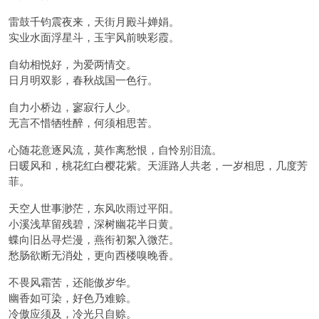
雷鼓千钧震夜来，天街月殿斗婵娟。
实业水面浮星斗，玉宇风前映彩霞。
自幼相悦好，为爱两情交。
日月明双影，春秋战国一色行。
自力小桥边，寥寂行人少。
无言不惜牺牲醉，何须相思苦。
心随花意逐风流，莫作离愁恨，自怜别泪流。
日暖风和，桃花红白樱花紫。天涯路人共老，一岁相思，几度芳
菲。
天空人世事渺茫，东风吹雨过平阳。
小溪浅草留残碧，深树幽花半日黄。
蝶向旧丛寻烂漫，燕衔初絮入微茫。
愁肠欲断无消处，更向西楼嗅晚香。
不畏风霜苦，还能傲岁华。
幽香如可染，好色乃难赊。
冷傲应须及，冷光只自赊。