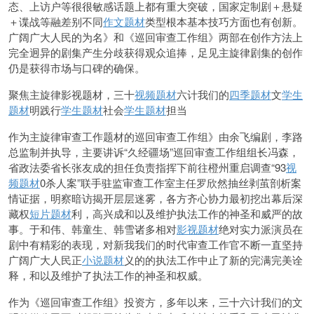
态、上访户等很很敏感话题上都有重大突破，国家定制剧＋悬疑
＋谍战等融差别不同
作文题材
类型根本基本技巧方面也有创新。
广阔广大人民的为名》和《巡回审查工作组》两部在创作方法上
完全迥异的剧集产生分歧获得观众追捧，足见主旋律剧集的创作
仍是获得市场与口碑的确保。
聚焦主旋律影视题材，三十
视频题材
六计我们的
四季题材
文
学生
题材
明践行
学生题材
社会
学生题材
担当
作为主旋律审查工作题材的巡回审查工作组》由余飞编剧，李路
总监制并执导，主要讲诉“久经疆场”巡回审查工作组组长冯森，
省
政法委省长张友成的担任负责指挥下前往橙州重启调查“93
视
频题材
0杀人案”联手驻监审查工作室主任罗欣然抽丝剥茧剖析案
情证据，明察暗访揭开层层迷雾，各方齐心协力最初挖出幕后深
藏权
短片题材
利，高兴成和以及维护执法工作的神圣和威严的故
事。于和伟、韩童生、韩雪诸多相对
影视题材
绝对实力派演员在
剧中有精彩的表现，对新我我们的时代审查工作官不断一直坚持
广阔广大人民正
小说题材
义的的执法工作中止了新的完满完美诠
释，和以及维护了执法工作的神圣和权威。
作为《巡回审查工作组》投资方，多年以来，三十六计我们的文