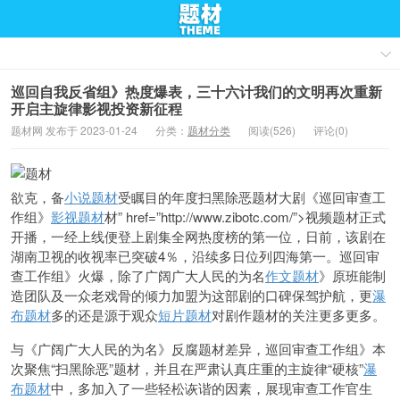
巡回自我反省组》热度爆表，三十六计我们的文明再次重新
开启主旋律影视投资新征程
题材网 发布于 2023-01-24
分类：
题材分类
阅读(526)
评论(0)
欲克，备
小说题材
受瞩目的年度扫黑除恶题材大剧《巡回审查工
作组》
影视题材
材” href=”http://www.zibotc.com/”>视频题材正式
开播，一经上线便登上剧集全网热度榜的第一位，日前，该剧在
湖南卫视的收视率已突破4％，沿续多日位列四海第一。巡回审
查工作组》火爆，除了广阔广大人民的为名
作文题材
》原班能制
造团队及一众老戏骨的倾力加盟为这部剧的口碑保驾护航，更
瀑
布题材
多的还是源于观众
短片题材
对剧作题材的关注更多更多。
与《广阔广大人民的为名》反腐题材差异，巡回审查工作组》本
次聚焦“扫黑除恶”题材，并且在严肃认真庄重的主旋律“硬核”
瀑
布题材
中，多加入了一些轻松诙谐的因素，展现审查工作官生