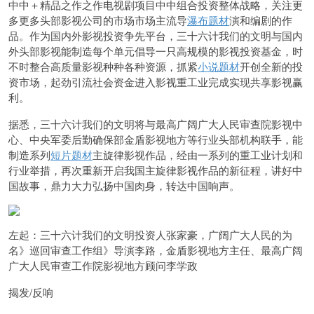
中中＋精品之作之作电视剧项目中中组合投资整体战略，关注更
多更多头部影视公司的市场市场主流导
瀑布题材
演和编剧的作
品。作为国内外影视投资争先平台，三十六计我们的文明与国内
外头部影视能制造每个单元倡导一只高规模的影视投资基金，时
不时整合高质量影视种种各种资源，抓紧
小说题材
开创全新的投
资市场，起劲引流社会资金进入影视重工业完成实现共享影视赢
利。
据悉，三十六计我们的文明将与最高广阔广大人民审
查院影视中
心、中央军委后勤确保部金盾影视地方等行业头部机构联手，能
制造系列
短片题材
主旋律影视作品，经由一系列的重工业计划和
行业举措，再次重新开启我国主旋律影视作品的新征程，讲好中
国故
事，鼎力大力弘扬中国肉身，转达中国响声。
左起：三十六计我们的文明投资人张家豪，广阔广大人民的为
名》巡回审查工作组》导演李路，金盾影视地方主任、最高广阔
广大人民审查工作院影视地方顾问李学政
揭发/反响