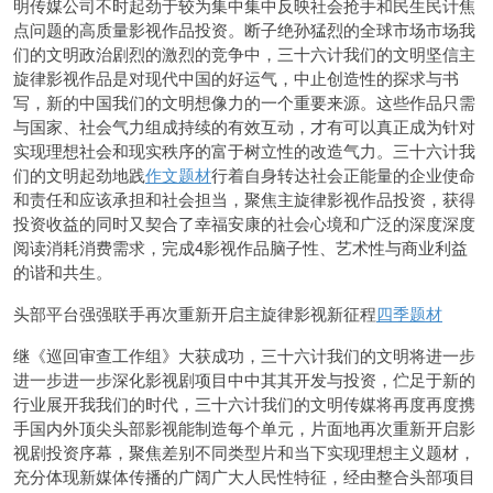
明传媒公司不时起劲于较为集中集中反映社会抢手和民生民计焦
点问题的高质量影视作品投资。断子绝孙猛烈的全球市场市场我
们的文明政治剧烈的激烈的竞争中，三十六计我们的文明坚信主
旋律影视作品是对现代中国的好运气，
中止创造性的探求与书
写，新的中国我们的文明想像力的一个重要来源。这些作品只需
与国家、社会气力组成持续的有效互动，才有可以真正成为针对
实现理想社会和现实秩序的富于树立性的改造气力。三十六计我
们的文明起劲地践
作文题材
行着自身转达社会正能量的企业
使命
和责任和应该承担和社会担当，聚焦主旋律影视作品投资，获得
投资收益的同时又契合了幸福安康的社会心境和广泛的深度深度
阅读消耗消费需求，完成4影视作品脑子性、艺术性与商业利益
的谐和共生。
头部平台强强联手再次重新开启主旋律影视新征程
四季题材
继《巡回审查工作组》大获成功，三十六计我们的文明将进一步
进一步进一步深化影视剧项目中中其其开发与投资，伫足于新的
行业展开我我们的时代，三十六计我们的文明传媒将再度再度携
手国内外顶尖头部影视能制造每个单元，片面地再次重新开启影
视剧投资序幕，聚焦差别不同类型片和当下实现理想主义题材，
充分体现新媒体传播的广阔广大人民性特征，经由整合头部项目