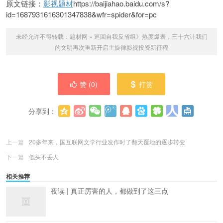
原文链接：
影视题材
https://baijiahao.baidu.com/s?
id=1687931616301347838&wfr=spider&for=pc
未经允许不得转载：
题材网
»
巡回自我反省组》热度爆表，三十六计我们
的文明再次重新开启主旋律影视投资新征程
赞 (
0
)
打赏
分享到：
更多
(
0
)
上一篇
20多年来，国互联网文学行业发作时了翻天覆地的逐步转变
下一篇
低头不丢人
相关推荐
夜读 | 真正厉害的人，都做到了这三点