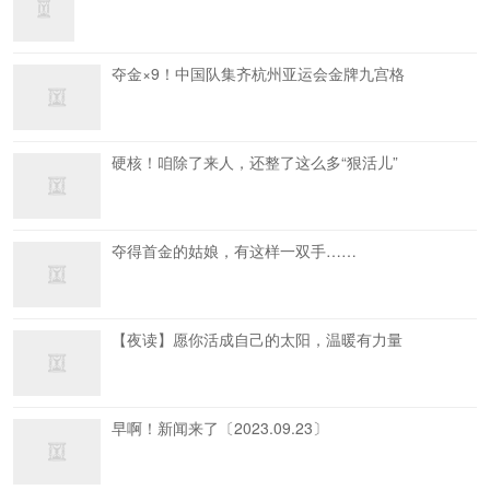
夺金×9！中国队集齐杭州亚运会金牌九宫格
硬核！咱除了来人，还整了这么多“狠活儿”
夺得首金的姑娘，有这样一双手……
【夜读】愿你活成自己的太阳，温暖有力量
早啊！新闻来了〔2023.09.23〕