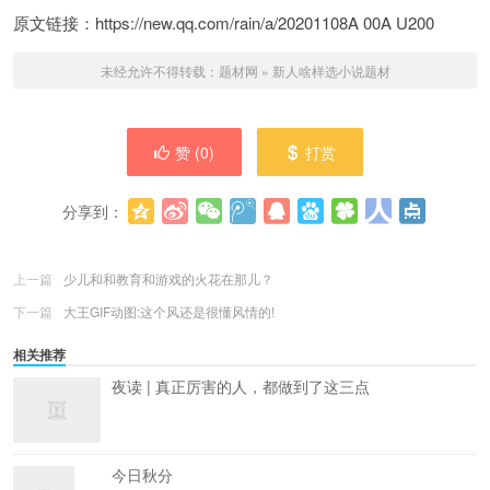
原文链接：https://new.qq.com/rain/a/20201108A 00A U200
未经允许不得转载：
题材网
»
新人啥样选小说题材
赞 (
0
)
打赏
分享到：
更多
(
0
)
上一篇
少儿和和教育和游戏的火花在那儿？
下一篇
大王GIF动图:这个风还是很懂风情的!
相关推荐
夜读 | 真正厉害的人，都做到了这三点
今日秋分