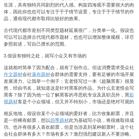
生涯，具有独特共同剧烈的代入感。构架四海观不需要很大的肉
体，因此你也也可以专注于于于情节设置，专注于于于情节的作
品，通俗现代都市取得比较好的效果。
古代现代都市差别不同类型题材延展很广，分类单一化。假设也
可以可以选择古代现代都市题材，也也可以增加整体规模，详尽
参照前述，写自己擅长的范围。
3.假设有独特之处，就写小众又有市场的
这就相对简单了因为配合，就有了创作点。但这消费需求受众社
作文题材
会社
瀑布题材
会群体的需要支持，要有足够的市场开展
发展潜力。让我举一个例子：玄老怪写过一本《超脑黑客》很显
然，经由书名，就知道这是针对黑客的作品。为什么玄老怪会写
黑客？除了因为他一位了解黑客的寻思机专业及及职员外，黑
影
视题材
客是个小众领域，但又并不特别小，市场还是绝对可观的
相反地地，假设你某个小众领域的爱好者，比方收集邮
票，并且
是一些稀有邮票，想以
四季题材
此为基础写小说，将很难取得成
功。也许有很多人喜欢邮票，但是当涉及到某种邮票时，这个社
会社会群体有多大？市场有多大？激烈强烈建议新人不要涉略。