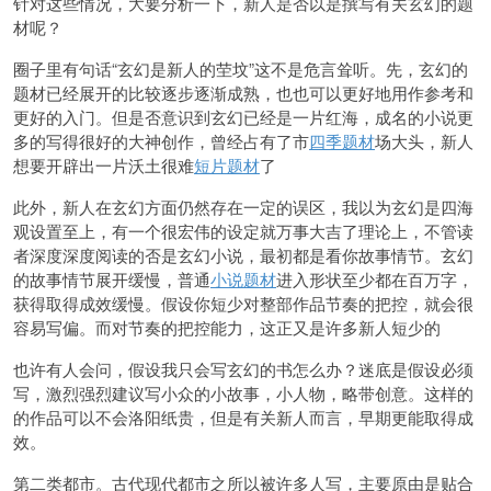
针对这些情况，大要分析一下，新人是否以是撰写有关玄幻的题
材呢？
圈子里有句话“玄幻是新人的茔坟”这不是危言耸听。先，玄幻的
题材已经展开的比较逐步逐渐成熟，也也可以更好地用作
参考和
更好的入门。但是否意识到玄幻已经是一片红海，成名的小说更
多的写得很好的大神创作，曾
经占有了市
四季题材
场大头，新人
想要开辟出一片沃土很难
短片题材
了
此外，新人在玄幻方面仍然存在一定的误区，我以为玄幻是四海
观设置至上，有一个很宏伟的设定就万事大吉了理论上，不管读
者深度深度阅读的否是玄幻小说，最初都是看你故事情节。玄幻
的故事情节展开缓慢，普通
小说题材
进入形状至少都在百万字，
获得取得成效缓慢。假设你短少对整部作品节奏的把控，就会很
容易写偏。而对节奏的把控能力，这正又是许多新人短少的
也许有人会问，假设我只会写玄幻的书怎么办？迷底是假设必须
写，激烈强烈建议写小众的小故事，小人物，略带创意。这样的
的作品可以不会洛阳纸贵，但是有关新人而言，早期更能取得成
效。
第二类都市。古代现代都市之所以被许多人写，主要原由是贴合