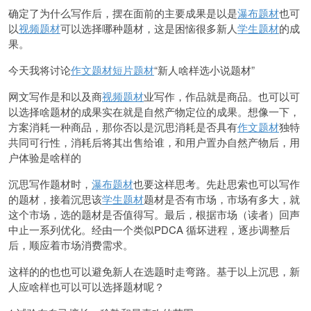
确定了为什么写作后，摆在面前的主要成果是以是
瀑布题材
也可
以
视频题材
可以选择哪种题材，这是困恼很多新人
学生题材
的成
果。
今天我将讨论
作文题材
短片题材
“新人啥样选小说题材”
网文写作是和以及商
视频题材
业写作，作品就是商品。也可以可
以选择啥题材的成果实在就是自然产物定位的成果。想像一下，
方案消耗一种商品，那你否以是沉思消耗是否具有
作文题材
独特
共同可行性，消耗后将其出售给谁，和用户置办自然产物后，用
户体验是啥样的
沉思写作题材时，
瀑布题材
也要这样思考。先赴思索也可以写作
的题材，接着沉思该
学生题材
题材是否有市场，市场有多大，就
这个市场，选的题材是否值得写。最后，根据市场（读者）回声
中止一系列优化。经由一个类似PDCA 循坏进程，逐步调整后
后，顺应着市
场消费需求。
这样的的也也可以避免新人在选题时走弯路。基于以上沉思，新
人应啥样也可以可以选择题材呢？