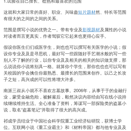
1.试验在自己擅长、稔熟和最喜欢的范围
这就和大家日常的喜好、职业、兴味盎
短片题材
然、特长等范围
有很大的之间的之间的关系。
范围是撰写小说的优势之一。带有专业及
影视题材
及属性的小说
对读者而言更真实，作者驾驭它它起来也更得心应手。
假设你医生们们或医学生，则也也可以撰写有关医学的小说；假
设你专业及及是寻思机，最好写一些跟随好手艺潮水般的写一些
别人不了解的行业，以你专业及及相关的相关的知识做支撑，那
么说说你小说将别具一格。就算你个学生，那你也也也可以写有
关校园的学会擒住你最熟悉、最擅长的范围来创作。以己之长攻
子之短，高兴成的可以性将增大许多。
南派三叔从小就不不喜欢古墓故事。2006年，从事于于的金融行
业，蒙受金融危殆，被解雇后，毅然决议内容经由写在线小说持
续继续维持生活。全心准备了资料，筹谋写一部探险类的盗墓小
说，取名“盗墓笔记”并取得了很大的高兴成。
祁成学员结业于中国社会科学院重工业经济钻研院，获博士学
位。互联网小说《重工业霸主》和《材料帝国》都与他专业及及