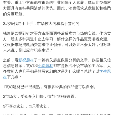
有关。重工业方面他有很高的行业团体个人素养，撰写此类题材
方面具有独特共同清楚的优势。因此，消费需求从我擅长和熟悉
的角度启航。
2.尽管找易于上手，市场较大的和易于签约的
钱焕炳曾提到针对买方市场而调整后后卖方市场的实践。作为卖
方，经由多种渠道中止去学习，解什么样的作品更受读者欢迎。
仅根据市场消耗消费需求中止创作，可以效果不会太好，但对新
人来说，足以应付职业生涯了
之前，看
影视题材
了一篇有关起点数据分析的文章。数据相关信
息信息显示，玄幻和
小说题材
都市是攻占小说市场的主力军。大
多数新人也几乎都是想写玄幻的这是为什么呢？总结了以
学生题
材
下几点：
1玄幻题材已经很成熟，有很多经典的作品也可以自创。
2市场大，受众多
入门快，情节也很好设置。
3不喜欢玄幻，也只看玄幻。