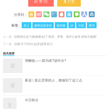
赞 (
0
)
打赏
分享到：
更多
(
0
)
标签：
发上
微商信息发布
最舒服
沙
片刻
看书
上一篇
别再错过这个[植物黄金]了!美容、养胃、保护心血管,美味又健康!
下一篇
启幕!天下5G大会[开]进黑龙江!
相关推荐
孕酮低——因为啥?该咋办?
夜读 | 真正厉害的人，都做到了这三点
今日秋分