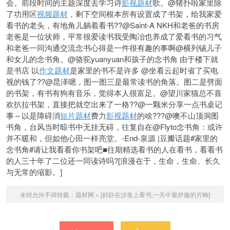
会。前段时间的主题深度去学习诗
影视题材
歌。@猪扑啦家里除
了功用区
视频题材
，剩下空间根本所有设置成了书架，给我家爱
看书的老头，有地角儿躺着看书??@Saint-A NKH和老爸的书房
老爸是一位状师，平常很爱读书我受陶冶也养成了爱看书的习气
和老爸一同沟通交流念书心得是一件很有趣的事啊@横列锡儿子
和女儿的念书角。@骆驼yuanyuan和孩子的念书角 由于楼下就
是书店 以
作文题材
是家里的书不是许多 @坐看云起时省了买电
视的钱了??@昆泽嗯，图一图三是最常读书的角落。图二是劈面
的书架，有书有狗有音乐，觉得本人很富足。@望川家猫总不喜
欢扒拉书架，直接把就空出来了一格??@一颗米分享一点书桌记
事～以是障碍消
短片题材
费力
影视题材
的啥???@噢不山顶洞图
书角，台风当时晾书中无挂无碍，往复自在@Flyto念书角：或许
并不暖和，但如他心田一样亮堂。-End-泉源 |豆瓣话题#家里的
念书角#请让我看看你书架吧■往期精选看书的人在看书，看看书
的人三十年了二位还一同读诗吗?[浪漫在于，生命，生命、长久
与无常的缩影。]
未经允许不得转载：
题材网
»
[斜卧在沙发上看书,一天中最舒服的片晌]