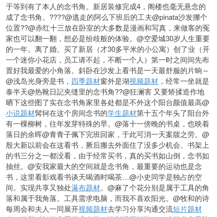
于等到有了本人的念书角。新居装修完成4，阁楼也毫无悬念的
成了念书角。????@逃走的阿么下班后的工夫@pinata沙发挪个
位置??@赤红十三放在卧室的大多数是漫画和写真，来做客的冤
家也可以翻一翻，想必是纷歧般的体验。@空爱城30岁人生重要
的一年。离了婚。买了新居（才30多平米的小公寓）创了业（开
一个迷你小花店，员工请不起，不断一个人）第一时之间间先布
置好我最爱的小角落。斜卧在沙发上看书是一天最舒服的片晌～
@浅岛光身旁是书，
四季题材
窗外是湖
视频题材
，经常一坐就是
泰半天@热靴日記夹缝里的念书
角??@狂澜害 又要矫揉造作地
晒下这些图了实在念书角家里各处都是不外这个阳台颜值最高@
小说题材
髯轲在这个房间念书的
学生题材
第十五个年头了阳台外
有一棵柳树，往年发芽特殊的早。@落十一傍晚的书桌，也映着
落日的余晖@青青子佩下完班回家，于此可消一天案牍之劳。@
殷大新以前会在这看书，厥后搬去外面住了没多少机会。书架上
的书三分之一都没看，由于经常买书，真的买书如山倒，念书如
抽丝。@安我家最大的空间就是念书角，最重要的运动也是念
书，这里看影戏看书谈天喝酒时喝茶…@小史同学是独占的空
间。实现共享又独处
瀑布题材
。@麻了个花分别是属于工具的角
落和属于我角落。工具需求电脑，而我不喜欢阳光。@牧和的诗
每周会和夫人一同展开
视频题材
去学习分享沟通交流
短片题材