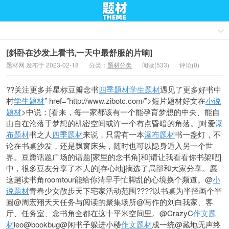
[斜卧在沙发上看书,一天中最舒服的片晌]
题材网 发布于 2023-02-18
分类：
题材分类
阅读(533)
评论(0)
??关注更多并星标豆瓣念书
四季题材
学生题材
遇见了更多好书中
村
学生题材
” href=”http://www.zibotc.com/”>短片题材好文在
小说
题材
>中说：[看来，每一家都该有一个能孕育梦想的中央、能自
由自在沦落于梦想的机密空间或许一个有点昏暗的角落。]对爱
瀑
布题材
书之人
四季题材
来说，只需有一本
瀑布题材
书一盏灯，不
论在书桌沙发，还是飘窗床头，随时也可以隐身遁入另一个世
界。豆瓣话题广场的话题[家里的念书角]和[请让我看看你书架吧]
中，很多豆友分享了本人的[存心地]摘选了局部和大家分享。愿
这趟读书角roomtour能给你清早手忙脚乱的心境换个频道。@
小
说题材
青春少女散步天下宅家活动范围????以书桌为半径画个半
圆@周宏翔天天任务与阅读的聚集场所@写作的刘白我家、客
厅、任务室、念书角全都在这十平米空间里。@CrazyC
作文题
材
leo@bookbug@闲书子躲进小楼
作文题材
成一统@藏地无声终