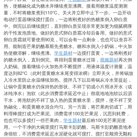
热，使糖融化成为糖水
并继续煮至沸腾。接着用糖浆温度测测
量，不时将糖浆煮到110℃。关火并立即中止下一步。一边开动
电动打蛋器继续搅打蛋白，一边将刚煮好的热糖浆倒入卵白质
中。倒完以后继续搅打，直到卵白质呈现非常更加更为细腻稠厚
的干性发泡质地。做好的意式卵白质霜冷却后备用。做好的意式
卵白质霜就可要使用90克，可以会有一点剩余，也也可以舍弃不
用。能制造芒果奶酪慕斯先煮糖水。糖和水倒入小奶锅，中火加
热使糖溶解，继续煮沸。
学生题材
一边搅打蛋黄，一边将刚煮好
的糖水倒入，直到倒完。将得到蛋黄糖水过筛，
视频题材
再次倒
入奶锅。接着继续小火加热并不断搅拌，用液体温度计测量，温
度达到82℃（此时蛋黄糖水末尾变得浓稠）立即关火，并将锅放
入冷水里防止余温继续加热。搅拌几下以后将锅从冷水里提起，
让锅中蛋黄糖水仍保持热的形状。不祥丁切成小片用冰开水（或
冰纯净水）泡软（此步消费需求延迟中止）彻底地地泡软以后沥
干水，将泡软的不祥丁放入热的蛋黄糖水里，搅拌，使不祥丁受
热融化，和蛋黄糖水混合均匀。另一方面，将芒果肉切成丁，用
料理棒搅打成为芒果泥。消费需求100克芒果泥，沉思到耗费，
也也可以多搅打一些芒果肉，
学生题材
最后称100克芒果泥使
用。一个干净的大碗里搅打马斯卡彭奶酪。马斯卡彭奶酪质地本
身很软，不消费需求延迟水泥硬化就可搅打。搅打至顺滑无颗粒