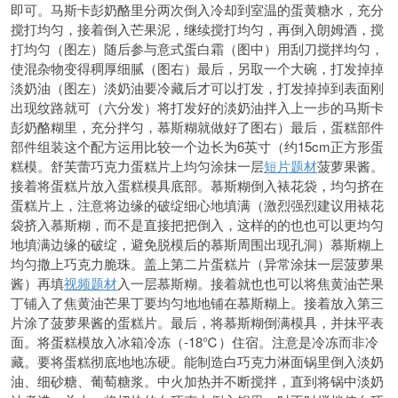
即可。马斯卡彭奶酪里分两次倒入冷却到室温的蛋黄糖水，充分
搅打均匀，接着倒入芒果泥，继续搅打均匀，再倒入朗姆酒，搅
打均匀（图左）随后参与意式蛋白霜（图中）用刮刀搅拌均匀，
使混杂物变得稠厚细腻（图右）最后，另取一个大碗，打发掉掉
淡奶油（图左）淡奶油要冷藏后才可以打发，打发掉掉到表面刚
出现纹路就可（六分发）将打发好的淡奶油拌入上一步的马斯卡
彭奶酪糊里，充分拌匀，慕斯糊就做好了图右）最后，蛋糕部件
部件组装这个配方运用比较一个边长为6英寸（约15cm正方形蛋
糕模。舒芙蕾巧克力蛋糕片上均匀涂抹一层
短片题材
菠萝果酱。
接着将蛋糕片放入蛋糕模具底部。慕斯糊倒入裱花袋，均匀挤在
蛋糕片上，注意将边缘的破绽细心地填满（激烈强烈建议用裱花
袋挤入慕斯糊，而不是直接把把倒入，这样的的也也可以更均匀
地填满边缘的破绽，避免脱模后的慕斯周围出现孔洞）慕斯糊上
均匀撒上巧克力脆珠。盖上第二片蛋糕片（异常涂抹一层菠萝果
酱）再填
视频题材
入一层慕斯糊。接着就也也可以将焦黄油芒果
丁铺入了焦黄油芒果丁要均匀地地铺在慕斯糊上。接着放入第三
片涂了菠萝果酱的蛋糕片。最后，将慕斯糊倒满模具，并抹平表
面。将蛋糕模放入冰箱冷冻（-18℃）住宿。注意是冷冻而非冷
藏。要将蛋糕彻底地地冻硬。能制造白巧克力淋面锅里倒入淡奶
油、细砂糖、葡萄糖浆。中火加热并不断搅拌，直到将锅中淡奶