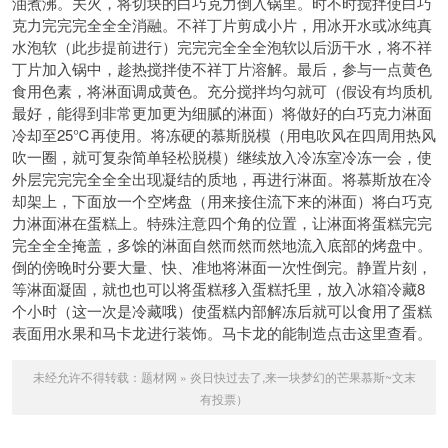
油煮沸。关火，将切块的白巧克力倒入锅里。时不时搅拌使白巧
克力完完完全全全消融。不祥丁片剪成小片，用冰开水或冰纯真
水泡软（此步提前进行）完完完全全全泡软以后沥干水，将不祥
丁片加入锅中，趁热搅拌使不祥丁片溶解。最后，参与一点黄色
食用色素，将淋面调成黄色。充分搅拌均匀就可（假设有均质机
最好，能得到非常更加更为细腻的淋面）将做好的白巧克力淋面
冷却至25℃再使用。将冻硬的慕斯脱模（用电吹风在四周用热风
吹一圈，就可复杂简单轻松脱模）继续放入冷冻室冷冻一会，使
外层完完完全全全出现凝结的质地，再进行淋面。将慕斯放在冷
却架上，下面放一个空烤盘（用来接住流下来的淋面）将白巧克
力淋面淋在蛋糕上。特殊注意四个角的位置，让淋面将蛋糕完完
完全全全掩盖，多馀的淋面自然而然而然地流入底部的烤盘中。
倒的傍晚时分要大量、快、准地将淋面一次性倒完。静置片刻，
等淋面凝固，就也也可以将蛋糕移入蛋糕托里，放入冰箱冷藏8
个小时（这一次是冷藏哦）使蛋糕内部解冻后就可以食用了蛋糕
表面用水果和马卡龙进行装饰。马卡龙的能制造点击这里查看。
未经允许不得转载：
题材网
»
炎日快过去了,来一块梦幻的芒果慕斯~文末
有投票）