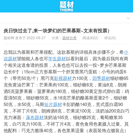
炎日快过去了,来一块梦幻的芒果慕斯~文末有投票）
题材网 发布于 2022-09-27
分类：
题材分类
阅读(622)
评论(0)
总我以为慕斯和芒果很配。这款慕斯的详细具体步骤不少，希
小
说题材
望能能人各也可
学生题材
以看到最后，因为最后我尚有两
个相关这道食谱的投票，人各也也可以去投一投~梦乡芒果慕斯
边长6寸（15cm正方形慕斯一个舒芙蕾黑巧蛋糕：小号的鸡蛋6
个（带壳50克/个）黑巧克
影视题材
力100克，
四季题材
细砂糖65
克焦黄油芒果丁：芒果果肉100克，细砂糖8克，黄油8克，朗姆
酒5克菠萝果酱：菠萝果肉180克，细砂糖30黄定形式卵白霜：鸡
蛋清50克，细砂糖55克，水18克芒果奶酪慕斯
蛋黄2个，细砂糖
50克，水50克，马斯
短片题材
卡彭奶酪140克，意式蛋白霜90
克，不祥丁片8克，朗姆酒8克，芒果泥100克，淡奶油200克白巧
克力淋面：
瀑布题材
淡奶油165克，细砂糖25克，葡萄糖浆35
克，白巧克力100克，不祥丁片4克，黄色食用色素摄入过量。其
他配料：巧克力脆珠40克，各色浆果适量（表面装饰点缀装点）