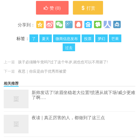
赞 (
0
)
打赏
分享到：
更多
(
0
)
标签：
了
夏天
微商信息发布
投票
梦幻
芒果
过去
上一篇
孩子必须睡午觉吗?过了这个年岁,就也也可以不用寤了!
下一篇
夜思｜你应是由于优秀而被爱
相关推荐
新帅发话了!浓眉坐稳老大位置!愤懑从就下场!威少更难
了啊….
夜读 | 真正厉害的人，都做到了这三点