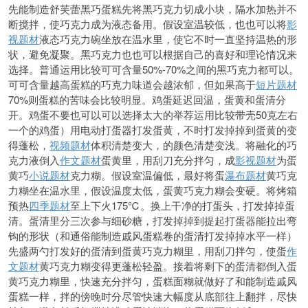
先能制造舒芙蕾黑巧蛋糕先将黑巧克力切成小块，隔水加热并不
断搅拌，使巧克力成为液态备用。假设室温较低，也也可以将
影
视题材
液态巧克力碗坐放在温水里，使它不时一直坚持温热的形
状，避免凝聚。黑巧克力也也可以根据自己的喜好和理论情况来
选择。普通运用比较可可含量50%-70%之间的黑巧克力都可以。
可可含量越高蛋糕的巧克力味道会越浓郁，但如果高于
短片题材
70%则蛋糕的苦味会比较明显。鸡蛋延迟回温，蛋黄和蛋清分
开。鸡蛋不要也可以可以选择太大的举荐运用比较带壳50克左右
一个的鸡蛋）用电动打蛋器打发蛋黄，不时打发掉掉到蛋黄的变
得蓬松，
视频题材
体积清楚变大，的颜色清楚变浅。将融化的巧
克力液倒入
作文题材
蛋黄里，用刮刀充分拌匀，成
影视题材
为蛋
黄巧
小说题材
克力糊。假设室温偏低，最好将蛋
瀑布题材
黄巧克
力糊坐在温水里，假设温度
太低，蛋黄巧克力糊会变硬。将烤箱
预热
四季题材
至上下火175℃。换上干净的打蛋头，打发掉掉蛋
清。蛋清里分三次参与细砂糖，打发掉掉到提起打蛋器能拉出弯
钩的形状（和通俗能制造戚风蛋糕卷的蛋清打发掉掉水平一样）
先盛两勺打发好的蛋清到蛋黄巧克力糊里，用刮刀拌匀，使蛋
作
文题材
黄巧克力糊变得更蓬松轻盈。接着将剩下的蛋清都倒入蛋
黄巧克力糊里，快速充分拌匀，蛋糕面糊就做好了和能制造戚风
蛋糕一样，拌的傍晚时分尽管快速大幅度从底部往上翻拌，尽快