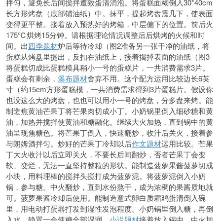
拌匀，避免长后间搅拌遭致蛋清消泡。将蛋糕面糊倒入30*40cm
长方形烤盘（底部铺油纸）中。抹平，提起烤盘震几下，使表面
变得更平整。接着放入预热好的烤箱，中层
偏下的位置。前后火
175℃烘烤15分钟。请根据理论情况调整后后烘烤的火候和时
间。出
四季题材
炉后等待冷却（图2准备另一张干净的油纸，将
蛋糕从烤盘里提出，反扣在油纸上，接着揭掉表面的油纸（图3
将蛋糕切成比蛋糕模具稍小一号的蛋糕片，一共消费需求3片。
蛋糕会有剩余，
瀑布题材
舍弃不用。这个配方运用比较边长6英
寸（约15cm方形蛋糕模，一共消费需求得到3片蛋糕片。假设你
也没这么大的烤盘，也也可以用小一号的烤盘，分多盘来烤。能
制造焦黄油芒果丁将芒果肉切成小丁。小奶锅里
倒入细砂糖和黄
油，加热并搅拌使黄油和糖融化。继续大火加热，直到锅中的黄
油呈现
焦糖色。将芒果丁倒入，快速翻炒，收汁后关火，接着参
与朗姆酒拌匀。炒好的芒果丁冷却以后
作文题材
运用比较。芒果
丁大火收汁以后立即关火，不要长后间翻炒，否者芒果丁会变
软、变烂，无法一直坚持整粒的形状。能制造菠萝果酱菠萝切成
小块，用料理棒的搅拌头搅打成为菠萝泥。将菠萝泥倒入小奶
锅，参与糖。中火翻炒，直到水份熬干，成为浓稠的果酱质地就
可。菠
萝果酱冷却后使用。能制造意式卵白质霜鸡蛋清倒入碗
里，用电动打蛋器打发到湿性发泡程度。小奶锅里倒入糖，再倒
入水，静置一会使糖全部湿润。
小说题材
接着放入锅中，中火加