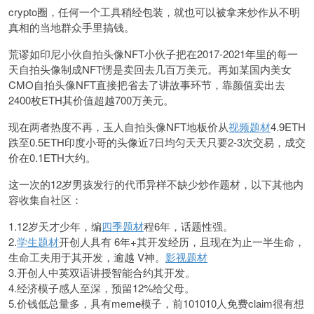
crypto圈，任何一个工具稍经包装，就也可以被拿来炒作从不明
真相的当地群众手里搞钱。
荒谬如印尼小伙自拍头像NFT小伙子把在2017-2021年里的每一
天自拍头像制成NFT愣是卖回去几百万美元。再如某国内美女
CMO自拍头像NFT直接把省去了讲故事环节，靠颜值卖出去
2400枚ETH其价值超越700万美元。
现在两者热度不再，玉人自拍头像NFT地板价从
视频题材
4.9ETH
跌至0.5ETH印度小哥的头像近7日均匀天天只要2-3次交易，成交
价在0.1ETH大约。
这一次的12岁男孩发行的代币异样不缺少炒作题材，以下其他内
容收集自社区：
1.12岁天才少年，编
四季题材
程6年，话题性强。
2.
学生题材
开创人具有 6年+其开发经历，且现在为止一半生命，
生命工夫用于其开发，逾越 V神。
影视题材
3.开创人中英双语讲授智能合约其开发。
4.经济模子感人至深，预留12%给父母。
5.价钱低总量多，具有meme模子，前101010人免费claim很有想