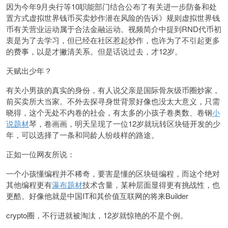
因为今年9月央行等10职能部门结合公布了有关进一步防备和处
置方式虚拟世界钱币买卖炒作潜在风险的告诉》规则虚拟世界钱
币有关营业运动属于合法金融运动。视频简介中提到RND代币初
衷是为了去学习，但已经在社区惹起炒作，也许为了不引起更多
的费事，以是才撇清关系。但是话说过去，才12岁。
天赋出少年？
有关小男孩的真实的身份，有人说父亲是国际骨灰级币圈炒家，
前买卖所大当家。不外去探寻身世背景好像也没太大意义，只需
晓得，这个无处不内卷的社会，有太多的小孩子卷奥数、卷钢
小
说题材
琴，卷画画，明天呈现了一位12岁就玩转区块链开发的少
年，可以选择了一条和同龄人纷歧样的路途。
正如一位网友所说：
一个小孩懂编程并不稀奇，要害是懂的区块链编程，而这个绝对
其他编程更有
瀑布题材
技术含量，某种层面显得更有挑战性，也
更酷。好像他就是中国IT和其价值互联网的将来Builder
crypto圈，不行进就被淘汰，12岁就惊艳的不是个例。