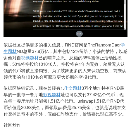
依据社区提供更多的相关信息，RND官网是TheRandomDaor
学
生题材
ND总量37.8万亿，其中包括12%留给了小孩的怙恃，以感
谢他对自
视频题材
己的哺育之恩。总额的38%需停止活动性挖
掘，50%将空投给101010人。空投将在1年内无效，尔后无人认
领的代币将被直接销毁。为了鼓舞更多的人来认领空投，前来认
领代币的前1010名会可获取更大份额的空投代币。
依据区块链记录，现在曾经有1.
作文题材
3万个地址持有RND最
早的一批每一餐厅地
影视题材
址也可以支付37.42亿个代币，现
在每一餐厅地址只能领1.51亿个代币。uniswap1.51亿个RND代
币价值是20.88美金，而领取ga费是25.75美金，也就是说现在支
付卖掉是亏本的不外，假如在昨晚支付，价钱要比现在高不少。
社区炒作