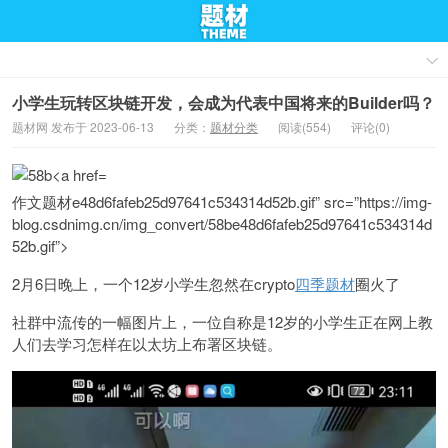
小学生玩转区块链开发，会成为代表中国将来的Builder吗？
题材网 发布于 2023-06-13
分类：
题材分类
阅读(554)
评论(0)
作文题材e48d6fafeb25d97641c534314d52b.gif” src=”https://img-
blog.csdnimg.cn/img_convert/58be48d6fafeb25d97641c534314d
52b.gif”>
2月6日晚上，一个12岁小学生忽然在crypto
四季题材
圈火了
社群中流传的一幅图片上，一位自称是12岁的小学生正在网上教
人们去学习怎样在以太坊上布署区块链。