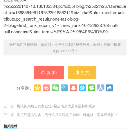
%252220140713.130102334.pc%255Fblog.%2522%257D&reque
st_id=166856496116782391886211&biz_id=0&utm_medium=dis
tribute.pc_search_result.none-task-blog-
2~blog~first_rank_ecpm_v1~times_rank-10-122833768-null-
null.nonecase&utm_term=%E9%A 2%98%E6%9D%90
未经允许不得转载：
题材网
»
小学生玩转区块链开发，会成为代表中国将
来的Builder吗？
赞 (
0
)
打赏
分享到：
更多
(
0
)
上一篇
用镜头为历史的留记忆–聚焦南京大屠杀题材影视热
下一篇
国抗战那么说多，为什么只呈现抗日神剧一种题材，岂非没钱拍？
相关推荐