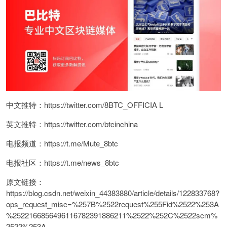
中文推特：https://twitter.com/8BTC_OFFICIA L
英文推特：https://twitter.com/btcinchina
电报频道：https://t.me/Mute_8btc
电报社区：https://t.me/news_8btc
原文链接：
https://blog.csdn.net/weixin_44383880/article/details/122833768?
ops_request_misc=%257B%2522request%255Fid%2522%253A
%2522166856496116782391886211%2522%252C%2522scm%
2522%253A