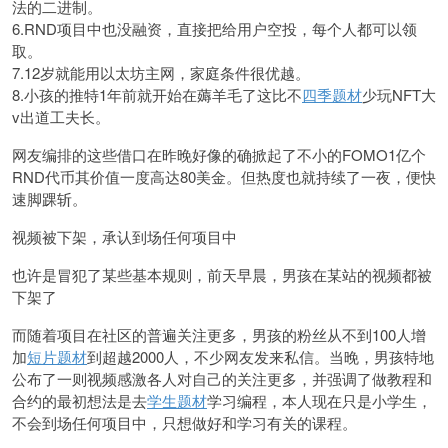
法的二进制。
6.RND项目中也没融资，直接把给用户空投，每个人都可以领
取。
7.12岁就能用以太坊主网，家庭条件很优越。
8.小孩的推特1年前就开始在薅羊毛了这比不
四季题材
少玩NFT大
v出道工夫长。
网友编排的这些借口在昨晚好像的确掀起了不小的FOMO1亿个
RND代币其价值一度高达80美金。但热度也就持续了一夜，便快
速脚踝斩。
视频被下架，承认到场任何项目中
也许是冒犯了某些基本规则，前天早晨，男孩在某站的视频都被
下架了
而随着项目在社区的普遍关注更多，男孩的粉丝从不到100人增
加
短片题材
到超越2000人，不少网友发来私信。当晚，男孩特地
公布了一则视频感激各人对自己的关注更多，并强调了做教程和
合约的最初想法是去
学生题材
学习编程，本人现在只是小学生，
不会到场任何项目中，只想做好和学习有关的课程。