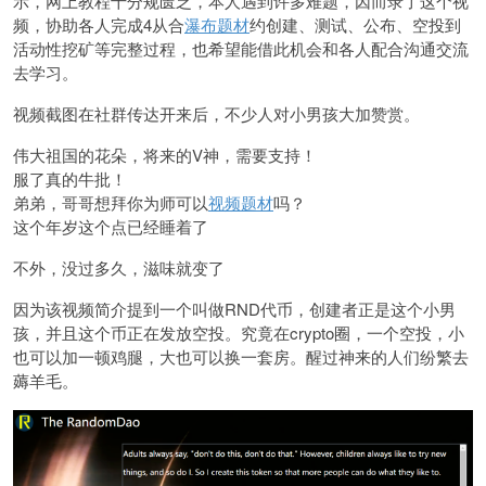
示，网上教程十分规匮乏，本人遇到许多难题，因而录了这个视
频，协助各人完成4从合
瀑布题材
约创建、测试、公布、空投到
活动性挖矿等完整过程，也希望能借此机会和各人配合沟通交流
去学习。
视频截图在社群传达开来后，不少人对小男孩大加赞赏。
伟大祖国的花朵，将来的V神，需要支持！
服了真的牛批！
弟弟，哥哥想拜你为师可以
视频题材
吗？
这个年岁这个点已经睡着了
不外，没过多久，滋味就变了
因为该视频简介提到一个叫做RND代币，创建者正是这个小男
孩，并且这个币正在发放空投。究竟在crypto圈，一个空投，小
也可以加一顿鸡腿，大也可以换一套房。醒过神来的人们纷繁去
薅羊毛。