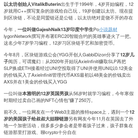
以太坊创始人VitalikButerin
出生于于1994年，4岁开始编程，12
岁就用C++撰写复杂的游戏给自己玩，19岁创建以太坊。现在提
到区块链，不论是同盟链还是公链，以太坊绝对是饶不开的存在
今年，
一位叫做GajeshNaik13岁印度中学生
Po
小说题材
lygonNetwork撰写并布署ERC20智能合约的英雄事迹火了一把。
这名少年7岁学习编程，12岁习区块链手艺和加密货币。
今年8月，区块链游戏公会(YGG开创人GabbiDizon分享了
12岁儿
子
阅历，可谓魔幻：从2020年开始玩AxieInfiniti赚取SLP再把
SLP换成ETH接着经过UNI空投取得了UNI并使用UNI以0.12美金
的价钱买入了AxieInfiniti管理代币AXS最初以48美金的价钱卖出
AXS并在1美金的价钱买入YGG
一位叫做
本雅明的12岁英国男孩
从56岁时就学习编程，今年寒假
时期经过卖自己画的NFT心情包”赚了250万。
前不久，一位网友在一个Web3主题的推特space上，遇到一个
12
岁的美国孩子给叔叔大姐聊链游
另有网友今年11月在英国去了外
地一个加密活动，很多多少参会者是带着孩子过来，孩子群集在
链游那里打游戏、聊crypto十分自在