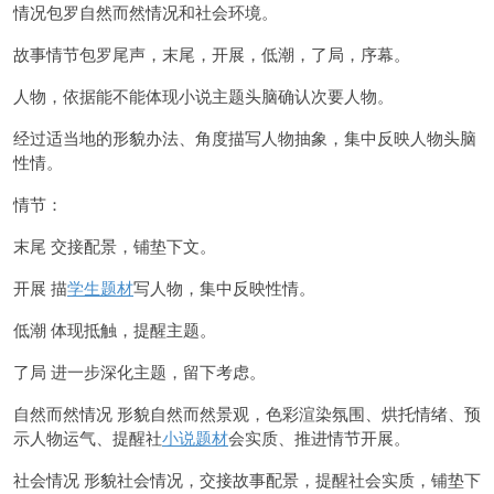
情况包罗自然而然情况和社会环境。
故事情节包罗尾声，末尾，开展，低潮，了局，序幕。
人物，依据能不能体现小说主题头脑确认次要人物。
经过适当地的形貌办法、角度描写人物抽象，集中反映人物头脑
性情。
情节：
末尾 交接配景，铺垫下文。
开展 描
学生题材
写人物，集中反映性情。
低潮 体现抵触，提醒主题。
了局 进一步深化主题，留下考虑。
自然而然情况 形貌自然而然景观，色彩渲染氛围、烘托情绪、预
示人物运气、提醒社
小说题材
会实质、推进情节开展。
社会情况 形貌社会情况，交接故事配景，提醒社会实质，铺垫下