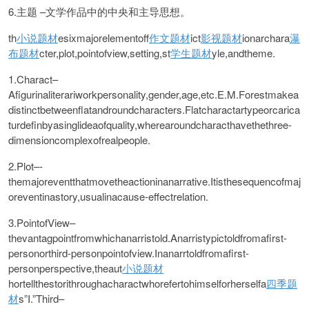
6.主题 –文学作品中的中央和主导思想。
th
小说题材
esixmajorelementoff
作文题材
ict
影视题材
ionarchara
瀑
布题材
cter,plot,pointofview,setting,st
学生题材
yle,andtheme.
1.Charact–
Afigurinaliterariworkpersonality,gender,age,etc.E.M.Forestmakea
distinctbetweenflatandroundcharacters.Flatcharactartypeorcarica
turdefinbyasinglideaofquality,wherearoundcharacthavethethree-
dimensioncomplexofrealpeople.
2.Plot–-
themajoreventthatmovetheactioninanarrative.Itisthesequencofmaj
oreventinastory,usualinacause-effectrelation.
3.PointofView–
thevantagpointfromwhichanarristold.Anarristypictoldfromafirst-
personorthird-personpointofview.Inanarrtoldfromafirst-
personperspective,theaut
小说题材
hortellthestorithroughacharactwhorefertohimselforherselfa
四季题
材
s”I.”Third–