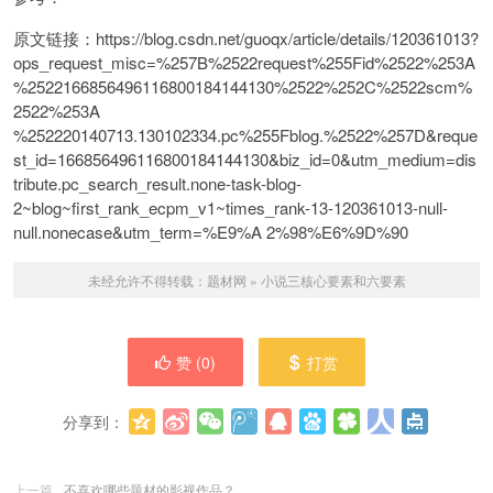
原文链接：https://blog.csdn.net/guoqx/article/details/120361013?
ops_request_misc=%257B%2522request%255Fid%2522%253A
%2522166856496116800184144130%2522%252C%2522scm%
2522%253A
%252220140713.130102334.pc%255Fblog.%2522%257D&reque
st_id=166856496116800184144130&biz_id=0&utm_medium=dis
tribute.pc_search_result.none-task-blog-
2~blog~first_rank_ecpm_v1~times_rank-13-120361013-null-
null.nonecase&utm_term=%E9%A 2%98%E6%9D%90
未经允许不得转载：
题材网
»
小说三核心要素和六要素
赞 (
0
)
打赏
分享到：
更多
(
0
)
上一篇
不喜欢哪些题材的影视作品？