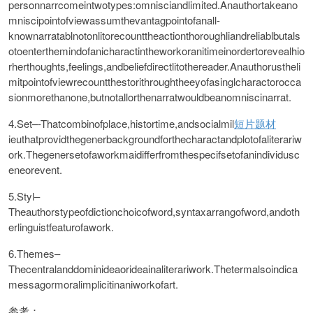
personnarrcomeintwotypes:omnisciandlimited.Anauthortakeano
mniscipointofviewassumthevantagpointofanall-
knownarratablnotonlitorecounttheactionthoroughliandreliablbutals
otoenterthemindofanicharactintheworkoranitimeinordertorevealhio
rherthoughts,feelings,andbeliefdirectlitothereader.Anauthorustheli
mitpointofviewrecountthestorithroughtheeyofasinglcharactorocca
sionmorethanone,butnotallorthenarratwouldbeanomniscinarrat.
4.Set–-Thatcombinofplace,histortime,andsocialmil
短片题材
ieuthatprovidthegenerbackgroundforthecharactandplotofaliterariw
ork.Thegenersetofaworkmaidifferfromthespecifsetofanindividusc
eneorevent.
5.Styl–
Theauthorstypeofdictionchoicofword,syntaxarrangofword,andoth
erlinguistfeaturofawork.
6.Themes–
Thecentralanddominideaorideainaliterariwork.Thetermalsoindica
messagormoralimplicitinaniworkofart.
参考：