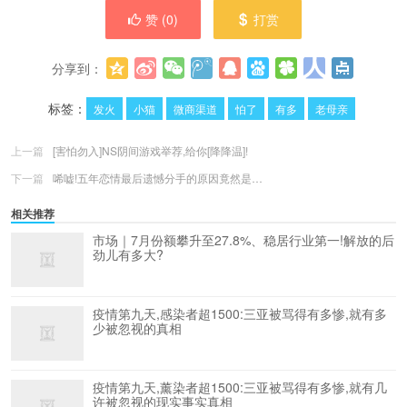
赞 (
0
)
打赏
分享到：
更多
(
0
)
标签：
发火
小猫
微商渠道
怕了
有多
老母亲
上一篇
[害怕勿入]NS阴间游戏举荐,给你[降降温]!
下一篇
唏嘘!五年恋情最后遗憾分手的原因竟然是…
相关推荐
市场｜7月份额攀升至27.8%、稳居行业第一!解放的后
劲儿有多大?
疫情第九天,感染者超1500:三亚被骂得有多惨,就有多
少被忽视的真相
疫情第九天,薰染者超1500:三亚被骂得有多惨,就有几
许被忽视的现实事实真相