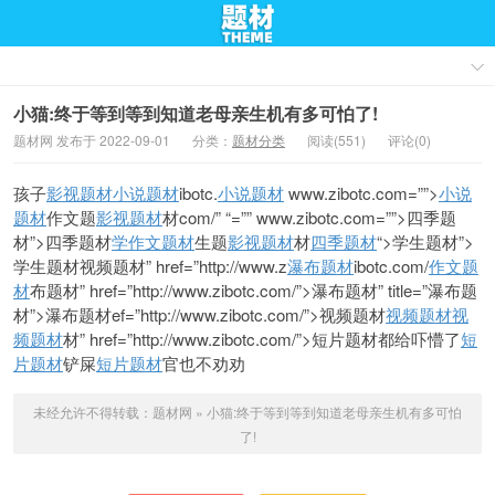
小猫:终于等到等到知道老母亲生机有多可怕了!
题材网 发布于 2022-09-01
分类：
题材分类
阅读(551)
评论(0)
孩子
影视题材
小说题材
ibotc.
小说题材
www.zibotc.com=””>
小说
题材
作文题
影视题材
材com/” “=”” www.zibotc.com=””>四季题
材”>四季题材
学
作文题材
生题
影视题材
材
四季题材
“>学生题材”>
学生题材视频题材” href=”http://www.z
瀑布题材
ibotc.com/
作文题
材
布题材” href=”http://www.zibotc.com/”>瀑布题材” title=”瀑布题
材”>瀑布题材ef=”http://www.zibotc.com/”>视频题材
视频题材
视
频题材
材” href=”http://www.zibotc.com/”>短片题材
都给吓
懵了
短
片题材
铲屎
短片题材
官
也不劝劝
未经允许不得转载：
题材网
»
小猫:终于等到等到知道老母亲生机有多可怕
了!