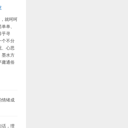
材
友，就呵呵
简单单、
异乎寻
一个不分
况、心思
，墨水方
平庸通俗
的情绪成
句话，理