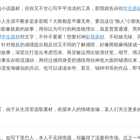
的小说题材，但你又不甘心写平平淡淡的工具，那我就告诉你
学生题
人生涯不断多姿多彩呢？大致都是平庸无奇。要说这位“狼人”小朋
你影象犹新的故事，用你以为可行的构造梳理出，虽是普普通通、简
那
学生题材
些文字，不外不要紧！想要封神
影视题材
、不枯燥无味、
，针对相反的成绩提出相反但又不同的了解感悟，好像两根麻绳搓成
较故事，深层次打造出考虑范涛、再灵敏运用比较潜伏笔，细节、情
故事实在暗流涌动，再经过感同身受把感悟用你神笔大面积铺洒出来
而迸发海啸似的共识。也可以读读余华、莫言、钱钟书等的作品，即
。
写，由于从生涯里选取素材，依据本人的情绪改编，某人们关注更多
足。如写下里巴人，本人不见得情愿，却赢得了流量和市场。总之一