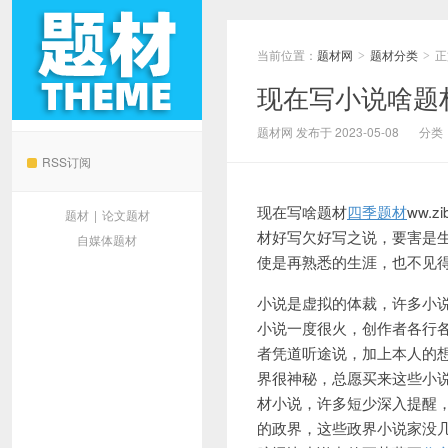
当前位置：
题材网
题材分类
正
>
>
现在写小说啥题
题材网
题材网 发布于 2023-05-08
分类
RSS订阅
现在写
啥题材
四季题材
ww.
题材
|
论文题材
材好写欠好写之说，要害是
自媒体题材
使是再熟悉的生涯，也不见
小说是虚拟的体裁，许多小
小说一度很火，创作者各行
者凭道听途说，加上本人的
界很神秘，总愿买来这些小
材小说，许多短少深入提醒
的政界，这些政界小说家没