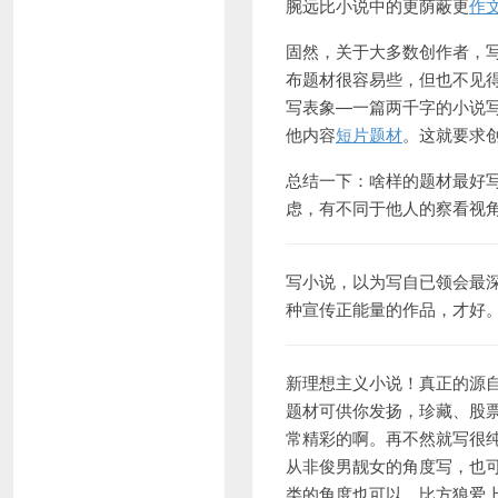
腕远比小说中的更荫蔽更
作
固然，关于大多数创作者，
布题材很容易些，但也不见
写表象—一篇两千字的小说写
他内容
短片题材
。这就要求
总结一下：啥样的题材最好
虑，有不同于他人的察看视
写小说，以为写自已领会最
种宣传正能量的作品，才好
新理想主义小说！真正的源
题材可供你发扬，珍藏、股
常精彩的啊。再不然就写很
从非俊男靓女的角度写，也
类的角度也可以，比方狼爱