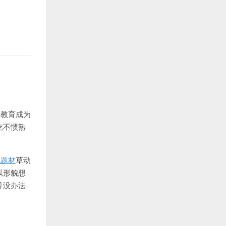
和教育成为
吃不惯熟
说题材
草动
以形貌想
等没办法