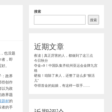
搜索
搜索
近期文章
说，也没题
夜读 | 真正厉害的人，都做到了这三点
作者，即
今日秋分
写好。
夺金×9！中国队集齐杭州亚运会金牌九宫
格
硬核！咱除了来人，还整了这么多“狠活
子：政界
儿”
那些创作
夺得首金的姑娘，有这样一双手……
者以为政
的政界题
频题材
的
权者的手
近期评论