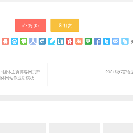
赞 (
0
)
打赏
品~团体主页博客网页部
2021级C言
生团体网站作业后模板