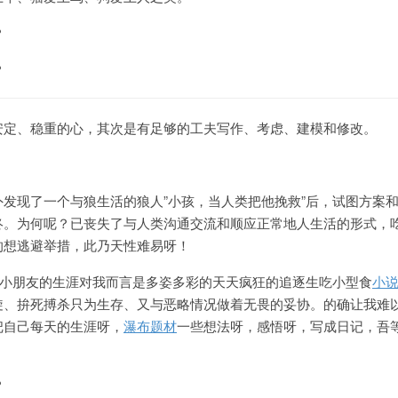
安定、稳重的心，其次是有足够的工夫写作、考虑、建模和修改。
发现了一个与狼生活的狼人”小孩，当人类把他挽救”后，试图方案
终。为何呢？已丧失了与人类沟通交流和顺应正常地人生活的形式，
的想逃避举措，此乃天性难易呀！
”小朋友的生涯对我而言是多姿多彩的天天疯狂的追逐生吃小型食
小
旋、拚死搏杀只为生存、又与恶略情况做着无畏的妥协。的确让我难
把自己每天的生涯呀，
瀑布题材
一些想法呀，感悟呀，写成日记，吾