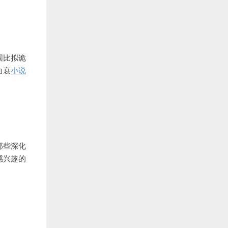
围比拟诡
力衰
小说
那些深化
感兴趣的