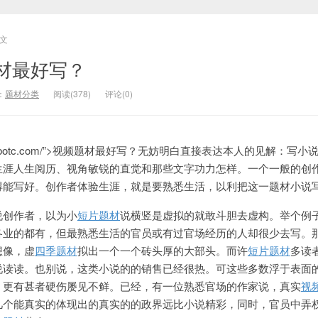
文
材最好写？
：
题材分类
阅读(378)
评论(0)
zibotc.com/”>视频题材最好写？无妨明白直接表达本人的见解：写小
生涯人生阅历、视角敏锐的直觉和那些文字功力怎样。一个一般的创
得能写好。创作者体验生涯，就是要熟悉生活，以利把这一题材小说
说创作者，以为小
短片题材
说横竖是虚拟的就敢斗胆去虚构。举个例
各业的都有，但最熟悉生活的官员或有过官场经历的人却很少去写。
想像，虚
四季题材
拟出一个一个砖头厚的大部头。而许
短片题材
多读
说读读。也别说，这类小说的的销售已经很热。可这些多数浮于表面
，更有甚者硬伤屡见不鲜。已经，有一位熟悉官场的作家说，真实
视
几个能真实的体现出的真实的的政界远比小说精彩，同时，官员中弄