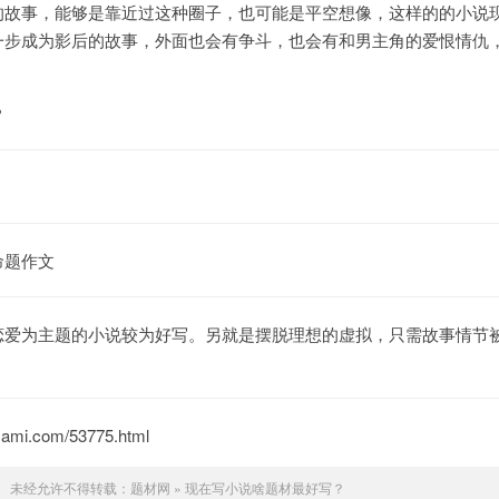
的故事，能够是靠近过这种圈子，也可能是平空想像，这样的的小说
一步成为影后的故事，外面也会有争斗，也会有和男主角的爱恨情仇
命题作文
恋爱为主题的小说较为好写。另就是摆脱理想的虚拟，只需故事情节
mi.com/53775.html
未经允许不得转载：
题材网
»
现在写小说啥题材最好写？