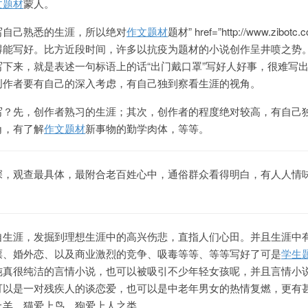
文题材
蒙人。
写自己熟悉的生涯，所以绝对
作文题材
题材” href=”http://www.zibotc.
得能写好。比方近段时间，许多以抗疫为题材的小说创作呈井喷之势
下来，就是表述一句标语上的话“出门戴口罩”写好人好事，很难写
创作者要有自己的深入考虑，有自己独到察看生涯的视角。
写？先，创作者熟习的生涯；其次，创作者的程度绝对较高，有自己
角，有了解
作文题材
新事物的勤学肉体，等等。
深，观查最具体，最附合老百姓心中，通俗群众看得明白，有人人情
。
自生涯，发掘到理想生涯中的高兴伤悲，直指人们心田。并且生涯中
票、婚外恋、以及商业激烈的竞争、吸毒等等、等等写好了可是
学生
纯真很纯洁的言情小说，也可以被吸引不少年轻女孩呢，并且言情小
可以是一对残疾人的谈恋爱，也可以是中老年男女的热情复燃，更有
上羊、猫爱上鸟、狗爱上人之类。