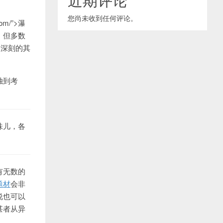
您尚未收到任何评论。
com/”>瀑
。但多数
出深刻的其
独到考
味儿，各
有无数的
题材
会非
说也可以
甚者从异