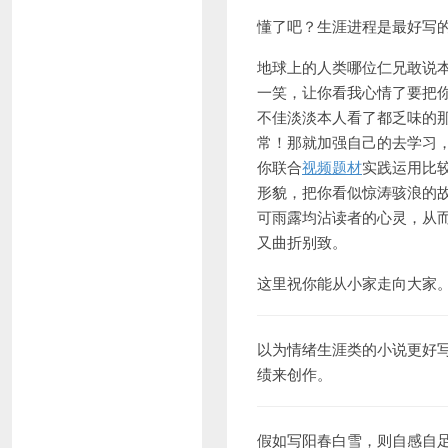
懂了吧？生涯进程是最好写
地球上的人类哪位仁兄敢说本
一笑，让你看我心情了要把
不佳淡淡本人看了都乏味的
常！那就加强自己的去学习
你联合
视频题材
实践运用比
形貌，把你看似惊涛骇浪的
可雨露均沾读者的心灵，从
又曲折别致。
这里祝你能从小家走向大家
以为情绪生涯类的小说更好
绩来创作。
假如写阳春白雪，则自感自