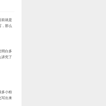
面前就是
写，那么
代明白多
么讲究了
很多小粉
此写出来