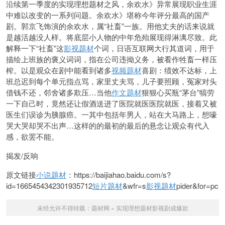
沿续第一季度的实现理想题材之风，余欢水》异常展现职业生涯
中难以改变的一系列问题。余欢水》堪称今年评分最高的国产
剧。郭京飞饰演的余欢水，属“社畜”一族。用他丈夫的话来说就
是越活越没人样。将底层小人物的中年危殆展现得淋漓尽致。此
解释一下“社畜”这
影视题材
个词，日语互联网大行其道词，用于
描绘上班族的褒义词词，指在公司违拗义务，被看作牲畜一样压
榨。以是观众在剧中能看到诸多
视频题材
喜剧：绩效不达标，上
班总迟到每个单元指点骂，家里丈夫骂，儿子要照顾，冤家对头
借钱
不还，邻舍诸多欺压…当他
作文题材
狠狠心买瓶“茅台”犒劳
一下自己时，竟然还让假酒送进了医院就医医院就医，接着又被
医生们误诊为胰腺癌。一其中包括年男人，站在大马路上，想嚎
哭大哭却哭不出声…这样的的最初的最后的悬念让
观众有代入
感，欲罢不能。
揭发/反响
原文链接
小说题材
：https://baijiahao.baidu.com/s?
id=1665454342301935712
短片题材
&wfr=s
影视题材
pider&for=pc
未经允许不得转载：
题材网
»
实现理想题材影视剧成爆款