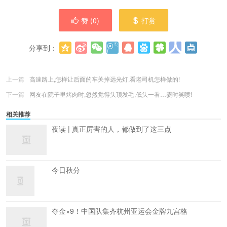
赞 (
0
)
打赏
分享到：
更多
(
0
)
上一篇
高速路上,怎样让后面的车关掉远光灯,看老司机怎样做的!
下一篇
网友在院子里烤肉时,忽然觉得头顶发毛,低头一看…霎时笑喷!
相关推荐
夜读 | 真正厉害的人，都做到了这三点
今日秋分
夺金×9！中国队集齐杭州亚运会金牌九宫格