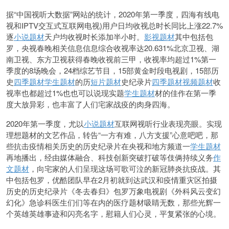
据“中国视听大数据”网站的统计，2020年第一季度，四海有线电
视和IPTV交互式互联网电视)用户日均收视总时长同比上涨22.7%
逐
小说题材
天户均收视时长添加半小时。
影视题材
其中包括包
罗，央视春晚相关信息信息综合收
视率达20.631%北京卫视、湖
南卫视、东方卫视获得春晚收视前三甲，收视率均超过1%第一
季度的8场晚会，24档综艺节目，15部黄金时段电视剧，15部历
史
四季题材
学生题材
的历
短片题材
史纪录片
四季题材
视频题材
收
视率也都超过1%也也可以说现实题
学生题材
材的佳作在第一季
度大放异彩，也丰富了人们宅家战疫的肉身四海。
2020年第一季度，尤以
小说题材
互联网视听行业表现亮眼。实现
理想题材的文艺作品，转告“一方有难，八方支援”心意吧吧，那
些抗击疫情相关历史的历史纪录片在央视和地方频道一
学生题材
再地播出，经由媒体融合、科技创新突破打破等伎俩持续义务
作
文题材
，向宅家的人们呈现这场可歌可泣的新冠肺炎抗疫战。其
中包括包罗，优酷团队早在2月初就到达武汉和疫情重灾区拍摄
历史的历史纪录片《冬去春归》包罗万象电视剧《外科风云变幻
幻化》急诊科医生们们等在内的医疗题材吸睛无数，那些光辉一
个英雄英雄事迹和闪亮名字，慰籍人们心灵，平复紧张的心境。