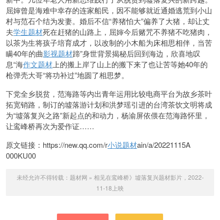
屈婶曾是海难中幸存的连家船民，因不能够就近通婚逃荒到小山
村与范石个结为发妻。婚后不信“养猪怕大”偏养了大猪，却让丈
夫
学生题材
死在赶猪的山路上，屈婶今后赌咒不养猪不吃猪肉，
以茶为生将孩子培育成才，以改制的小木船为床相思相伴，当苦
瞒40年的曲
影视题材
蹄”身世背景揭秘后回到海边，欣喜地叹
息“海
作文题材
上的搬上岸了山上的搬下来了也让苦等她40年的
枪弹壳大哥“将功补过”地圆了相思梦。
下党全乡脱贫，范海路等内出青年运用比较电商平台为故乡茶叶
拓宽销路，制订的墟落游计划和洪梦瑶引进的台湾茶饮文明将成
为“墟落复兴之路”新起点的和动力，杨渝屏依偎在范海路怀里，
让鸾峰桥再次为爱作证……
原文链接：https://new.qq.com/r
小说题材
ain/a/20221115A
000KU00
未经允许不得转载：
题材网
»
相见在鸾峰桥》墟落复兴题材影片，2022-
11-18上映