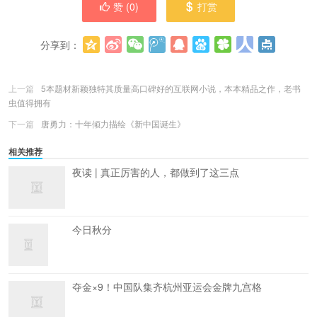
赞 (
0
)
打赏
分享到：
更多
(
0
)
上一篇
5本题材新颖独特其质量高口碑好的互联网小说，本本精品之作，老书
虫值得拥有
下一篇
唐勇力：十年倾力描绘《新中国诞生》
相关推荐
夜读 | 真正厉害的人，都做到了这三点
今日秋分
夺金×9！中国队集齐杭州亚运会金牌九宫格