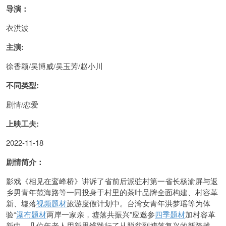
导演：
衣洪波
主演:
徐香颖/吴博威/吴玉芳/赵小川
不同类型:
剧情/恋爱
上映工夫:
2022-11-18
剧情简介：
影戏《相见在鸾峰桥》讲诉了省前后派驻村第一省长杨渝屏与返
乡男青年范海路等一同投身于村里的茶叶品牌全面构建、村容革
新、墟落
视频题材
旅游度假计划中。台湾女青年洪梦瑶等为体
验“
瀑布题材
两岸一家亲，墟落共振兴”应邀参
四季题材
加村容革
新中。几位年老人用新思维践行了从脱贫到墟落复兴的新跨越。