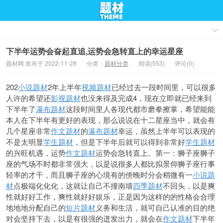
下半年运势会奋起直追,运势会急转直上的幸运星座
题材网 发布于 2022-11-28
分类：
题材分类
阅读(553)
评论(0)
202
小说题材
2年上半年
视频题材
已经过去一段时间里，可以很多
人许的希望还
影视题材
也没来得及完成4，现在立即就已经来到
下半年了
瀑布题材
这段时间里人各现代都市磨拳擦掌，希望能能
本人在下半年有更好的表现，那么说说在十二星座当中，就会有
几个星座非常
作文题材
的
瀑布题材
幸运，虽然上半年可以表现的
不是
太明显
学生题材
，但是下半年后就可以得到非常好
学生题材
的兴旺机遇，运势
作文题材
运势会急转直上。第一：狮子座狮子
座的气场不时都非常强大，以是说很多人都比拟
景仰狮子座行事
轻率的才干，而且狮子座的心境有的傍晚时分会稍微有一
小说题
材
点极端化化化，这就让自己不撞南墙
四季题材
不回头，以是爽
性就好好工作，爽性就好好娱乐，正是因为这样的的性格会
合理
地地地分配自己的
短片题材
义务和生活，就可自己认准的目的绝
对会坚持下去，以是有很强的迸发出力，就会在
作文题材
下半年