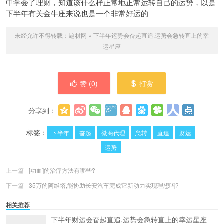
中学会了理财，知道该什么样正常地正常运转自己的运势，以是
下半年有关金牛座来说也是一个非常好运的
未经允许不得转载：
题材网
»
下半年运势会奋起直追,运势会急转直上的幸
运星座
赞 (
0
)
打赏
分享到：
更多
(
0
)
标签：
下半年
奋起
微商代理
急转
直追
财运
运势
上一篇
[功血]的治疗方法有哪些?
下一篇
35万的阿维塔,能协助长安汽车完成它新动力实现理想吗?
相关推荐
下半年财运会奋起直追,运势会急转直上的幸运星座