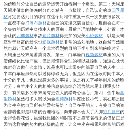
的傍晚时分让自己的运势运势开始得到一个爆发。第二：天蝎座
天蝎座做事的傍晚时分也会稍有一点极端，自己认定的事
四季题
材
肯定要达到目的哪怕在这个历程中重复一次一次失败很多次，
一点都不会打
瀑布题材
击自己的充溢充满自信心，反而会在每一
个失败的历程中查找本人的原由，最后合理地地的中止处置，才
会让的
四季题材
事故
短片题材
得更加的完美
小说题材
，以是天蝎
座对于财富的最求也
影视题材
是非常的热烈地地，这自然而然而
然也就让天蝎座有一个非常强烈的目的下半年到来的傍晚时分，
天蝎座已经末尾蓄势待发。第三：白羊座白
视频题材
羊座的人情
债债绪化比较严重，但是却懂得合理的和以及控制，知道在啥傍
晚时分该做什么事情，以是也可以非常好的部署自己的人生，上
半年白羊座虽然可以过得碌碌无为，但是因为在这段时间中本人
十分的平凡，也也没惹太多的事端，以是有关下半年到来的傍晚
时分，白羊座个人的相关信息信息综合运势就末尾出现逐步转
变，有关诸多的事末尾有更强大的猎奇心理心。第四：金牛座
学
生题材
虽然很多人我以为金
视频题材
牛座比较小气，实在那是因
为金牛座把自己所有的爱都留给了自己在乎的人，有关自己的资
金部署也都是非常的合理地地，向来都不会大手大脚
短片题材
的
舍得舍得花钱，虽然我集团的和财富不是靠节省得来的但是正是
因为这样的的努力的积极的态度，让金牛座在积累和财富的历程