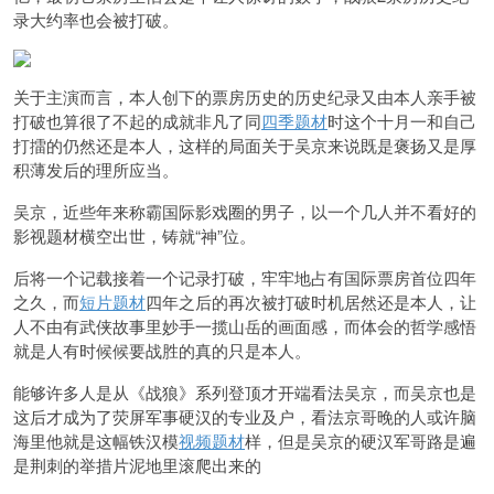
录大约率也会被打破。
关于主演而言，本人创下的票房历史的历史纪录又由本人亲手被
打破也算很了不起的成就非凡了同
四季题材
时这个十月一和自己
打擂的仍然还是本人，这样的局面关于吴京来说既是褒扬又是厚
积薄发后的理所应当。
吴京，近些年来称霸国际影戏圈的男子，以一个几人并不看好的
影视题材横空出世，铸就“神”位。
后将一个记载接着一个记录打破，牢牢地占有国际票房首位四年
之久，而
短片题材
四年之后的再次被打破时机居然还是本人，让
人不由有武侠故事里妙手一揽山岳的画面感，而体会的哲学感悟
就是人有时候候要战胜的真的只是本人。
能够许多人是从《战狼》系列登顶才开端看法吴京，而吴京也是
这后才成为了荧屏军事硬汉的专业及户，看法京哥晚的人或许脑
海里他就是这幅铁汉模
视频题材
样，但是吴京的硬汉军哥路是遍
是荆刺的举措片泥地里滚爬出来的