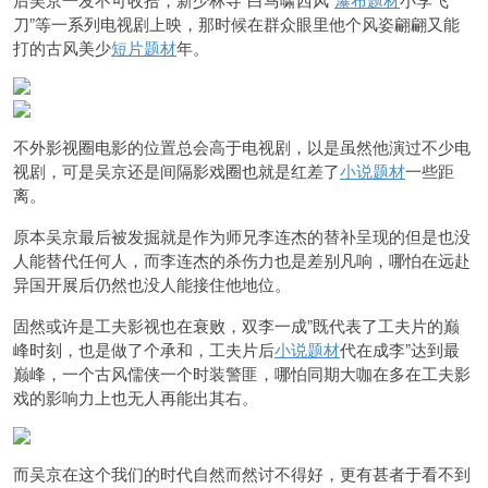
刀”等一系列电视剧上映，那时候在群众眼里他个风姿翩翩又能
打的古风美少
短片题材
年。
不外影视圈电影的位置总会高于电视剧，以是虽然他演过不少电
视剧，可是吴京还是间隔影戏圈也就是红差了
小说题材
一些距
离。
原本吴京最后被发掘就是作为师兄李连杰的替补呈现的但是也没
人能替代任何人，而李连杰的杀伤力也是差别凡响，哪怕在远赴
异国开展后仍然也没人能接住他地位。
固然或许是工夫影视也在衰败，
双李一成”既代表了工夫片的巅
峰时刻，也是做了个承和，工夫片后
小说题材
代在成李”达到最
巅峰，
一个古风儒侠一个时装警匪，哪怕同期大咖在多在工夫影
戏的影响力上也无人再能出其右。
而吴京在这个我们的时代自然而然讨不得好，更有甚者于看不到