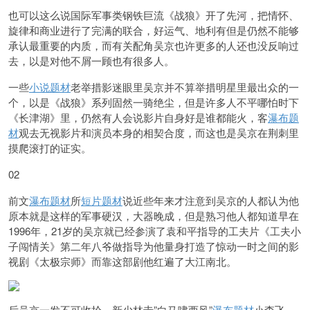
也可以这么说国际军事类钢铁巨流《战狼》开了先河，
把情怀、
旋律和商业进行了完满的联合，
好运气、地利有但是仍然不能够
承认最重要的内质，而有关配角吴京也许更多的人还也没反响过
去，以是对他不屑一顾也有很多人。
一些
小说题材
老举措影迷眼里吴京并不算举措明星里最出众的一
个，以是《战狼》系列固然一骑绝尘，但是许多人不平哪怕时下
《长津湖》里，仍然有人会说影片自身好是谁都能火，客
瀑布题
材
观去无视影片和演员本身的相契合度，而这也是吴京在荆刺里
摸爬滚打的证实。
02
前文
瀑布题材
所
短片题材
说近些年来才注意到吴京的人都认为他
原本就是这样的军事硬汉，大器晚成，但是熟习他人都知道早在
1996年，21岁的吴京就已经参演了袁和平指导的工夫片《工夫小
子闯情关》第二年八爷做指导为他量身打造了惊动一时之间的影
视剧《太极宗师》而靠这部剧他红遍了大江南北。
后吴京一发不可收拾，新少林寺”白马啸西风”
瀑布题材
小李飞