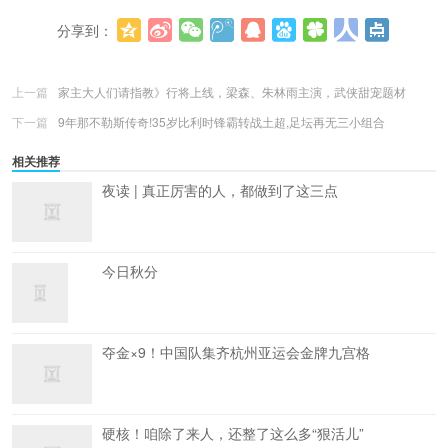
分享到：
更多
(
0
)
上一篇
家主大人们请指教》行将上线，梁森、朱林雨主演，武侠甜宠题材
下一篇
9年那不勒斯传奇!35岁比利时锋霸转战土超,足坛再无三小组合
相关推荐
夜读 | 真正厉害的人，都做到了这三点
今日秋分
夺金×9！中国队集齐杭州亚运会金牌九宫格
硬核！咱除了来人，还整了这么多“狠活儿”