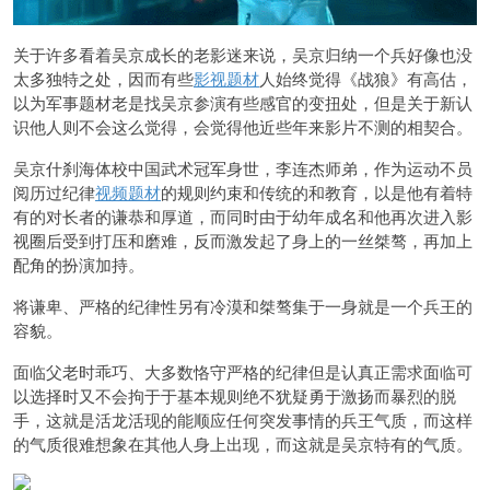
关于许多看着吴京成长的老影迷来说，吴京归纳一个兵好像也没
太多独特之处，因而有些
影视题材
人始终觉得《战狼》有高估，
以为军事题材老是找吴京参演有些感官的变扭处，但是关于新认
识他人则不会这么觉得，会觉得他近些年来影片不测的相契合。
吴京什刹海体校中国武术冠军身世，李连杰师弟，作为运动不员
阅历过纪律
视频题材
的规则约束和传统的和教育，以是他有着特
有的对长者的谦恭和厚道，而同时由于幼年成名和他再次进入影
视圈后受到打压和磨难，反而激发起了身上的一丝桀骜，再加上
配角的扮演加持。
将谦卑、严格的纪律性另有冷漠和桀骜集于一身就是一个兵王的
容貌。
面临父老时乖巧、大多数恪守严格的纪律但是认真正需求面临可
以选择时又不会拘于于基本规则绝不犹疑勇于激扬而暴烈的脱
手，这就是活龙活现的能顺应任何突发事情的兵王气质，而这样
的气质很难想象在其他人身上出现，而这就是吴京特有的气质。