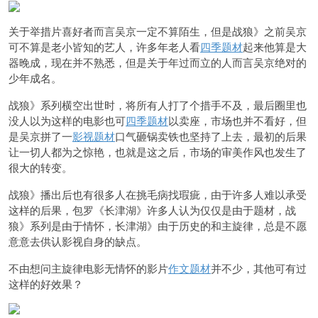
关于举措片喜好者而言吴京一定不算陌生，但是战狼》之前吴京
可不算是老小皆知的艺人，许多年老人看
四季题材
起来他算是大
器晚成，现在并不熟悉，但是关于年过而立的人而言吴京绝对的
少年成名。
战狼》系列横空出世时，将所有人打了个措手不及，最后圈里也
没人以为这样的电影也可
四季题材
以卖座，市场也并不看好，但
是吴京拼了一
影视题材
口气砸锅卖铁也坚持了上去，最初的后果
让一切人都为之惊艳，也就是这之后，市场的审美作风也发生了
很大的转变。
战狼》播出后也有很多人在挑毛病找瑕疵，由于许多人难以承受
这样的后果，包罗《长津湖》许多人认为仅仅是由于题材，战
狼》系列是由于情怀，长津湖》由于历史的和主旋律，总是不愿
意意去供认影视自身的缺点。
不由想问主旋律电影无情怀的影片
作文题材
并不少，其他可有过
这样的好效果？