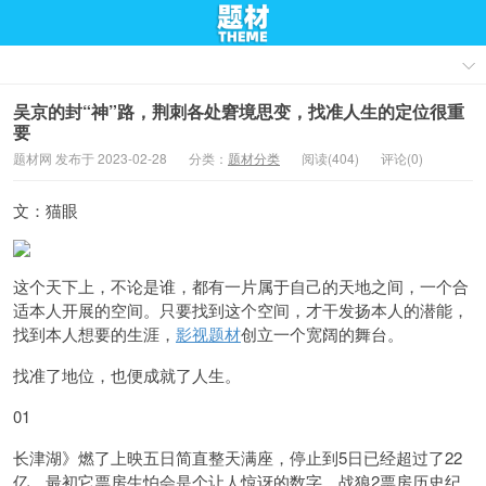
吴京的封“神”路，荆刺各处窘境思变，找准人生的定位很重
要
题材网 发布于 2023-02-28
分类：
题材分类
阅读(404)
评论(0)
文：猫眼
这个天下上，不论是谁，都有一片属于自己的天地之间，一个合
适本人开展的空间。只要找到这个空间，才干发扬本人的潜能，
找到本人想要的生涯，
影视题材
创立一个宽阔的舞台。
找准了地位，也便成就了人生。
01
长津湖》燃了上映五日简直整天满座，停止到5日已经超过了22
亿，
最初它票房生怕会是个让人惊讶的数字，战狼2票房历史纪