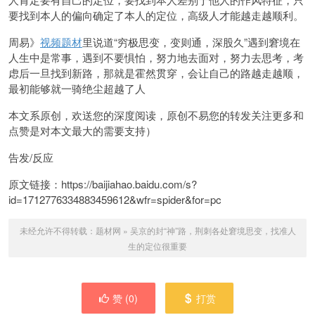
要找到本人的偏向确定了本人的定位，高级人才能越走越顺利。
周易》
视频题材
里说道“穷极思变，变则通，深股久”遇到窘境在
人生中是常事，遇到不要惧怕，努力地去面对，努力去思考，考
虑后一旦找到新路，那就是霍然贯穿，会让自己的路越走越顺，
最初能够就一骑绝尘超越了人
本文系原创，欢送您的深度阅读，原创不易您的转发关注更多和
点赞是对本文最大的需要支持）
告发/反应
原文链接：https://baijiahao.baidu.com/s?
id=1712776334883459612&wfr=spider&for=pc
未经允许不得转载：
题材网
»
吴京的封“神”路，荆刺各处窘境思变，找准人
生的定位很重要
赞 (
0
)
打赏