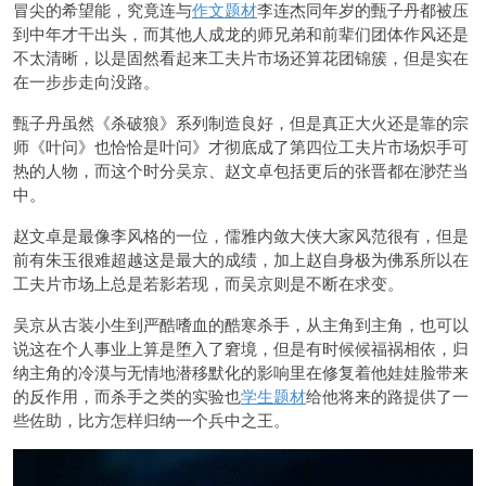
冒尖的希望能，究竟连与
作文题材
李连杰同年岁的甄子丹都被压
到中年才干出头，而其他人成龙的师兄弟和前辈们团体作风还是
不太清晰，以是固然看起来工夫片市场还算花团锦簇，但是实在
在一步步走向没路。
甄子丹虽然《杀破狼》系列制造良好，但是真正大火还是靠的宗
师《叶问》也恰恰是叶问》才彻底成了第四位工夫片市场炽手可
热的人物，而这个时分吴京、赵文卓包括更后的张晋都在渺茫当
中。
赵文卓是最像李风格的一位，儒雅内敛大侠大家风范很有，但是
前有朱玉很难超越这是最大的成绩，加上赵自身极为佛系所以在
工夫片市场上总是若影若现，而吴京则是不断在求变。
吴京从古装小生到严酷嗜血的酷寒杀手，从主角到主角，也可以
说这在个人事业上算是堕入了窘境，但是有时候候福祸相依，归
纳主角的冷漠与无情地潜移默化的影响里在修复着他娃娃脸带来
的反作用，而杀手之类的实验也
学生题材
给他将来的路提供了一
些佐助，比方怎样归纳一个兵中之王。