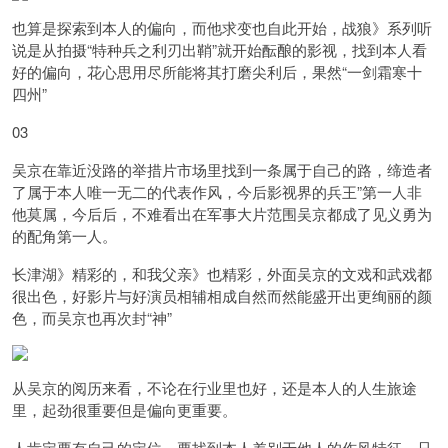
也算是探索到本人的偏向，而他求变也自此开始，战狼》系列听
说是从拍摄“特种兵之利刃出鞘”就开始酝酿的影视，找到本人看
好的偏向，花心思用尽所能将其打磨尖利后，果然“一剑霜寒十
四州”
03
吴京在靠近没路的举措片市场里找到一条属于自己的路，缔造者
了属于本人唯一无二的代表作风，今后影视界的兵王”第一人非
他莫属，今后后，不难看出在军事大片范围吴京都成了见义勇为
的配角第一人。
长津湖》精彩的，和我父亲》也精彩，外面吴京的文戏和武戏都
很出色，好影片与好演员相辅相成自然而然能盛开出更绚丽的颜
色，而吴京也再次封“神”
从吴京的阅历来看，不论在行业里也好，还是本人的人生旅途
里，起劲很重要但是偏向更重要。
人肯定要有自己的定位，要找到本人差别于他人的作风特征，只