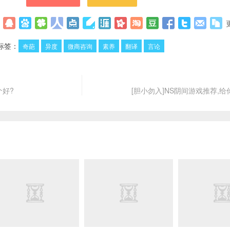
标签：
奇葩
异度
微商咨询
素养
翻译
言论
好?
[胆小勿入]NS阴间游戏推荐,给你