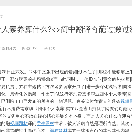
文
个人素养算什么?<>简中翻译奇葩过激过
：
题材分类
阅读(512)
评论(0)
28日正式发。简体中文版中出现的诸如[绷不住了][那也不能够够上
一部分玩家的抱怨和diss而与此同时，一位ID名叫[黄金的热火师
主要负责，并在主题帖下方跟诸多玩家开展了[进一步深化浅出]相同
化，意译化的质疑，作出了[做这行不消费需求职业团体个人素养]
人已删除了自己发布的所有的一切话题。有关这位负责人的数条
视频
[这行不消费需求职业团体个人素养]实在即是背面招认了网友们对他[
翻译的义务重心不放在经心精心雕琢文本本身，而是去关心什么样迎合
的的翻
视频题材
译问
学生题材
世后，被人诟病自然是
理所当然。其次
自己非常特殊牛逼的心态，
瀑布题材
本来一些很直白的其他其他内容