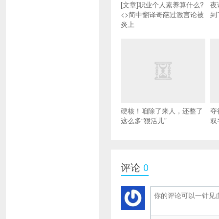
[文章]职业个人素养算什么?
夜
<>简中翻译奇葩过激言论被
到
炎上
硬核！咱除了来人，还整了
夺
这么多“狠活儿”
双
评论
0