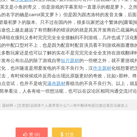
ch,英文是小鱼的寄义，但是游戏的字幕里却一直显示的都是萝卜。之
的名字的确是carrot英文萝卜）但是因为跟杰洛特的发音太像，后
是保管最初萝卜的版本。只不过在国内外，很多玩家把这个繁体的[蘿蔔]
路途也上越走越远了有些翻译的错误的的就是其其开发商自己疏漏构
翻译组在接到义务时完完完全全全接触到不到游戏，几许也成了汉化
戏的中配口型对不上，也是因为配音时配音演员看不到游戏画面遭致
大多数玩家还是也可以了解的实在不是完完完全全全支持在游戏翻译
方发布公布出品的除了游戏自带
短片题材
的一些梗之外，就不要游戏
汉化，也许隧道是用爱发电的不良不良行为，汉
作文题材
化组想要把
过去，有时候候候或许反而会出现比原版更好的奇效，比如>那种。
做点尝试，也并不是啥完
瀑布题材
善稳当的不良不良行为。以上，就
些简单看法，人各有啥一些想法呢，也可以在议论区相同沟通交流讨论
：
题材网
»
[文章]职业团体个人素养算什么?<>简中翻译奇葩过激过激言论被炎上
赞 (
0
)
打赏