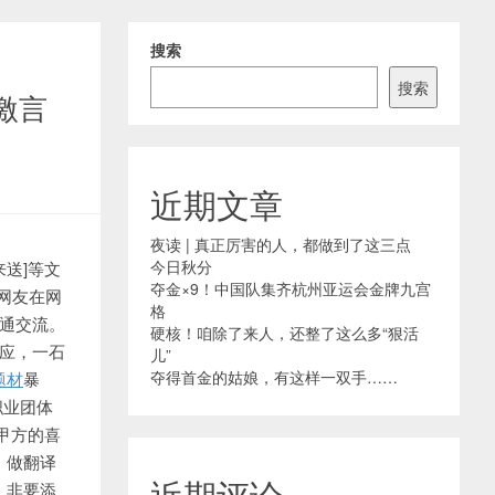
搜索
搜索
激言
近期文章
夜读 | 真正厉害的人，都做到了这三点
今日秋分
来送]等文
夺金×9！中国队集齐杭州亚运会金牌九宫
]网友在网
格
沟通交流。
硬核！咱除了来人，还整了这么多“狠活
回应，一石
儿”
夺得首金的姑娘，有这样一双手……
题材
暴
职业团体
甲方的喜
，做翻译
近期评论
，非要添