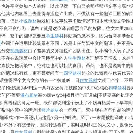
，也许平空参加本人的解，以此显摆一下自己的那些那些文字功底也
其他其他内容看上去显得晦涩也许出戏。不供认有一些翻译巨匠的确
段落，但是
小说题材
游戏剧本故事故事多数情况下根本就也没文学性
的不良不良行为，说白了就是这位译者嘚瑟自己的权限，
往文本里加非
翻译，繁中的翻译就要显
学生题材
得勤勤恳恳不少。因为台湾和港
台
材
些词汇在运用比较场景有不同，以是出任简繁中文的翻译，并不是wo
区分交
视频题材
由了差异的义务组也许团队出任。以小编个人玩了那
上不存在说玩繁中会让习惯简中的人
学生题材
有理解不了情况，以是
议直接把把玩繁中，绝对也也可以担忧食用。虽然，也不是说简中的
拉的情况也有过，更有甚者尚有
一
四季题材
起拉的比较典型代表代表
对话整得跟个文言文似的有一个技能叫，日
作文题材
文就四个字，不用
成了[化伤痛为MP]这一条好歹还算把技能的中央中心核心
四季题材
要
艺]不落要
瀑布题材
塞の頑迷な詩]权且把他直译成[不落要塞的执迷之
歌]离谱程度可见一斑。既然都说到这个份上了不妨再拓展一下早年
算帮国内简中的翻译找
短片题材
会一些场子。繁中现在有些作品的翻
翻译成>乍一看还以为这是>另一种叫法。至于>一末尾被翻译成了>
叫>不外乎有些错译，因为转达得广，实时及时纠正的人又少，反倒
也没。最
作文题材
典型的就是>直到现在尚有人习惯说成>至于>里，