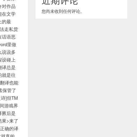
许对作品
您尚未收到任何评论。
能在文学
上的最
法走私货
在话语恶
rd里做
么说说多
假设碰上
翻译总是
的就是往
翻译也能
素保管了
诗]但TM
间间游戏界
译厥后是
结果>来了
比正确的译
这就真的