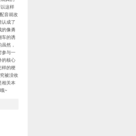
所以这样
面配音就改
错认成了
成的像勇
翻车的诱
的虽然，
时参与一
外的核心
怎样的梗
终究被没收
是相关本
哦~