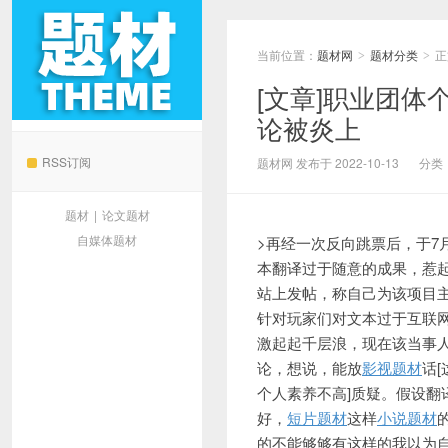
当前位置：
题材网
题材分类
正
>
>
[文章]职业团体
论被炎上
题材网
RSS订阅
题材网 发布于 2022-10-13
分类
题材
|
论文题材
自媒体题材
>再经一次反向跳票后，于7月
本翻译过于随意的成果，惹起了
站上发帖，称
自己为该项目
针对玩家们对文本过于互联网
激起起千层浪，现在
该当事
论，想说，能放
影视题材
话
个人素养不高]质疑。假设
好，
短片题材
这样
小说题材
的不能够够有这样的我以为