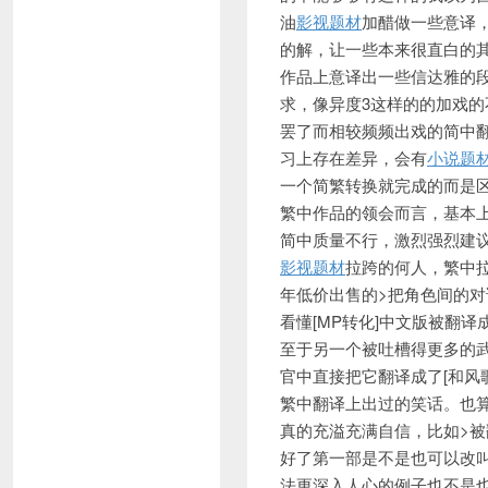
油
影视题材
加醋做一些意译
的解，让一些本来很直白的
作品上意译出一些信达雅的
求，像异度3这样的的加戏
罢了而相较频频出戏的简中
习上存在差异，会有
小说题
一个简繁转换就完成的而是
繁中作品的领会而言，基本
简中质量不行，激烈强烈建
影视题材
拉跨的
何人，繁中
年低价出售的>把角色间的
看懂[MP转化]中文版被翻译
至于另一个被吐槽得更多的武
官中直接把它翻译成了[和风
繁中翻译上出过的笑话。也
真的充溢充满自信，比如>被
好了第一部是不是也可以改
法更深入人心的例子也不是