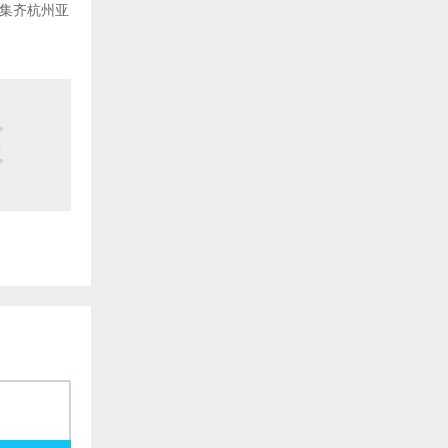
队集齐杭州亚