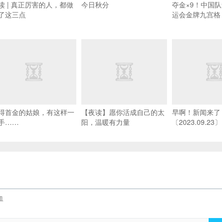
读 | 真正厉害的人，都做
今日秋分
夺金×9！中国
了这三点
运会金牌九宫格
得首金的姑娘，有这样一
【夜读】愿你活成自己的太
早啊！新闻来了
手……
阳，温暖有力量
〔2023.09.23〕