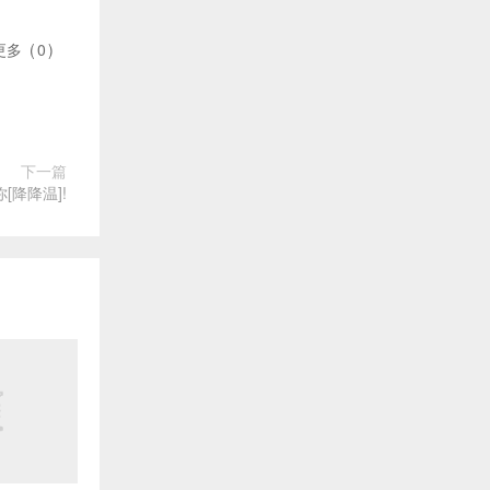
更多
(
0
)
下一篇
[降降温]!