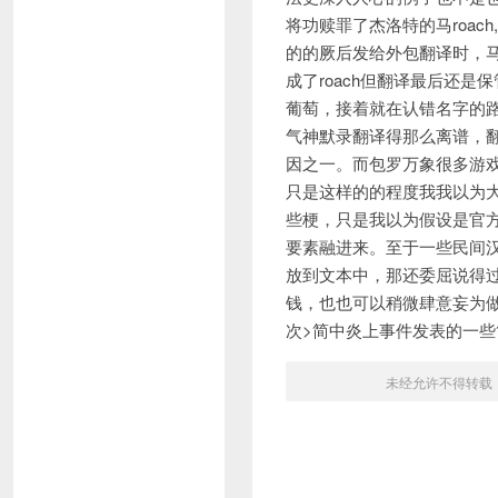
将功赎罪了杰洛特的马roa
的的厥后发给外包翻译时，马
成了roach但翻译最后还
葡萄，接着就在认错名字的
气神默录翻译得那么离谱，
因之一。而包罗万象很多游
只是这样的的程度我我以为
些梗，只是我以为假设是官
要素融进来。至于一些民间
放到文本中，那还委屈说得
钱，也也可以稍微肆意妄为
次>简中炎上事件发表的一
未经允许不得转载