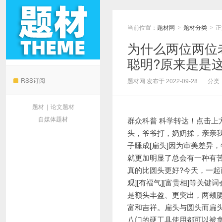
当前位置：
题材网
题材分类
正
>
>
为什么两位两位
聪明?原来是是
题材网
RSS订阅
题材网 发布于 2022-09-28
分类
题材
|
论文题材
自媒体题材
群众科普 科学转达！点击上
头，爷爷打，奶奶揉，亲亲我
子睡成[扁头]因为审美差异
就更加明显了总会有一种有
真的比圆头更好?今天，一起
观][有福气][富贵相]等关
是额头丰盈、更突出，两颊腮
富和吉祥。扁头与圆头而扁
八门的硬工具使用都可以被