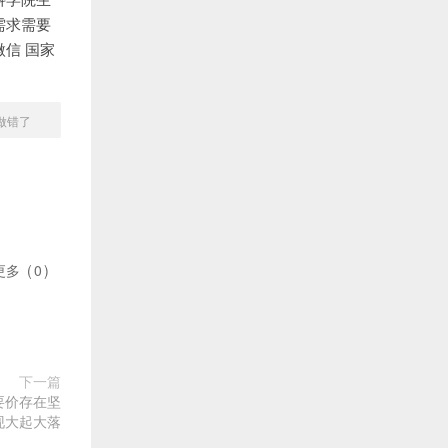
需求需要
微信 国家
做错了
更多
(
0
)
下一篇
肉要价存在坚
现大起大落