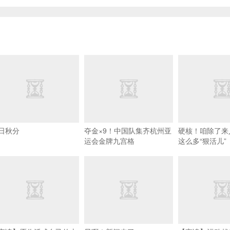
日秋分
夺金×9！中国队集齐杭州亚
硬核！咱除了来
运会金牌九宫格
这么多“狠活儿”