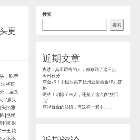
搜索
搜索
头更
近期文章
夜读 | 真正厉害的人，都做到了这三点
今日秋分
扁头，吃芋
夺金×9！中国队集齐杭州亚运会金牌九宫
方法将孩
格
时分，扁头
硬核！咱除了来人，还整了这么多“狠活
头]?扁头
儿”
夺得首金的姑娘，有这样一双手……
]?[雅
圆]也就
着和和财
使于五花
近期评论
轻人不不