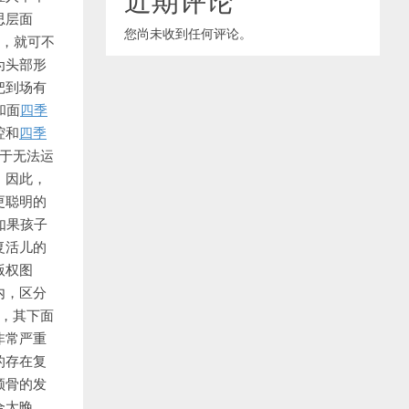
思层面
您尚未收到任何评论。
讲，就可不
为头部形
把到场有
和面
四季
腔和
四季
属于无法运
。因此，
更聪明的
如果孩子
复活儿的
版权图
内，区分
，其下面
非常严重
的存在复
颅骨的发
合太晚，