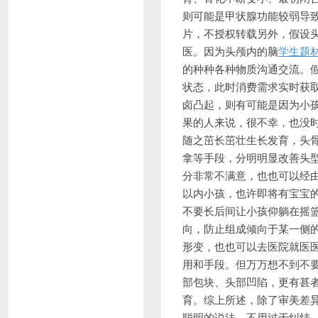
则可能是甲状腺功能较弱导
片，不授权转载另外，假设
医。因为头颅内的脑
学生题
的种种各种物质沟通交流。
状态，此时消费需求实时获
卤凸起，则有可能是因为小
果的人来说，很不幸，也没
随之茁长茁壮生长发育，头
拿等手段，分明明显改善头型
分非常不满意，也也可以经由
以内小孩，也许即将有宝宝
不要长后间让小孩仰躺在摇
向，防止组成倾向于某一侧
形变，也也可以去医院就医
用和手段。但万万想不到不要
部包块、头部凹陷，更有甚
育。综上所述，除了审美差
聪明的说法，不用过于纠结