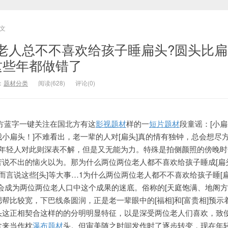
文
老人总不不喜欢给孩子睡扁头?圆头比扁
这些年都做错了
：
题材分类
阅读(628)
评论(0)
方蓝字一键关注在国北方有这
影视题材
样的一
短片题材
段童谣：[小
小扁头！]不难看出，老一辈的人对[扁头]真的情有独钟，总会想尽
，年轻人对此则深表不解，但是又无能为力。特殊是拍侧颜照的傍晚
苦说不出的恼火以为。那为什么两位两位老人都不喜欢给
孩子睡成[扁
而言说这
些[头]等大事…1为什么两位两位老人都不不喜欢给孩子睡[扁头
键词会成为两位两位老人口中这个成果的迷底。俗称的[天庭饱满、地阁方
帮比较宽，下巴线条圆润，正是老一辈眼中的[福相]和[富贵相]预示
头这正相契合这样的的分明明显特征，以是深受两位老人们喜
欢，致
拿来当作枕
瀑布题材
头。但审美随之时间发作时了逐步转变，现在年