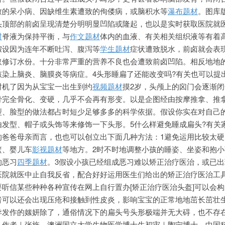
致的呆小病、因缺维生素遭致的佝偻病，或脑积水等
瀑布题材
。图库
头顶部的前卤呈
现清楚分明明显凹陷或隆起，也以是实时获取医院就
材
脊液为保持平衡，与
作文题材
体内的血液、有关相关组织液等有着
假设因为连年不断吐泻、腹泻等
学生题材
症状遭致脱水，前卤就会表
取修订水份。十分非常严重的营养不良也会遭致前卤凹陷。相反地地
孩染上脑炎、脑膜炎等病症。4头形睡扁了还能改变吗?有关也可以提
时机了因为从宝宝一出生到约
视频题材
摸2岁，头颅上的囟门会逐渐
骨完全骨化、变硬，几乎不会再有形变。以是企图经由按摩推拿、推
、脸型的做法都占时短少足够多多的科学依据。假设你实在对自己的
发型、帽子或头饰等来修饰一下头形。5什么样避免睡成扁头?有关
的爸爸母亲而言，也也可以创立出下面几种方法：1避免运用比较太硬
篮、婴儿车
影视题材
等地方。2时不时地调整小孩的睡姿、坐姿和抱小
的恶习
四季题材
。3假设小孩已经组成恶习难以矫正治疗医治，或已出
医院就医中止自我反省，配合好好运用医生们给出的矫正治疗医治工
听信某些种种各种宣传在网上自行置办[矫正治疗医治头盔]可以会
者可以还会出现压疮和接触到性皮炎，影响宝宝的正常地地茁长茁壮
异发作的媸妍除了，通俗情况下的扁头号头形极端并无大碍，也不存
。作者｜张旌，澳洲国立大学生
物医学博士生初审｜陶宁博士，中国