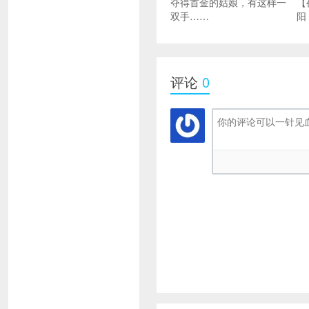
夺得首金的姑娘，有这样一
【
双手……
阳
评论
0