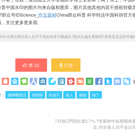
科普中国水印的图片均来自版权图库，图片其他其他内容不授权转载
众号IDScience_
作文题材
China群众科普 科学转达中国科协官方
码，关注更多更多我
为什么两位两位老人总不不喜欢给孩子睡扁头?圆头比扁头更聪明?原来是是这些年都
赞 (
0
)
打赏
签：
微商哪里找
更聪明
给孩子
老人
都做
错了
7月份CPI同比涨2.7%,?专家称中短期猪
定,但全体人员不会出