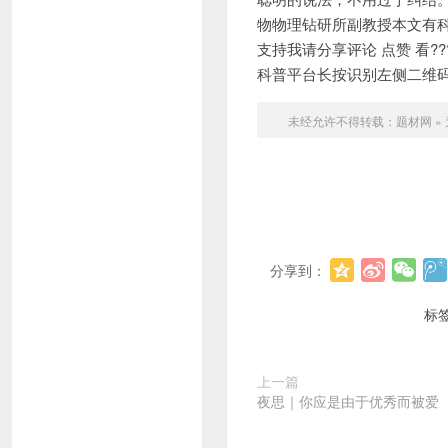
物物理钻研所副教授本文有
支持我请分享评论 点赞 看???群
科普平台长按识别左侧二维
未经允许不得转载：
题材网
»
分享到：
标
上一篇
夜思｜你应是由于优秀而被爱