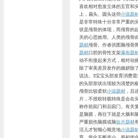
喜欢相对愈发立体的五官和
上，扁头、圆头这些
小说题
是非常特殊十分非常严重的
状是颅骨的体现，而颅骨的
关的心思效用。人类的颅骨由
题材
颅骨。作者供图脑颅骨
题材
口腔的骨性支架
瀑布题
动不
衔接起来方式，相对动
除了审美差异发作的媸妍除
说法。3宝宝头部发育消费
的头部形状出现较为清楚的
颅骨比较柔软
小说题材
，且
片，不授权转载特殊是会在
称作前囟门和后囟门。有关
是脑膜，再往下就是大脑和
严重损伤脑膜或脑
短片题材
活儿才智顺心顺意地
小说题
育、骨化不断变小、最初闭