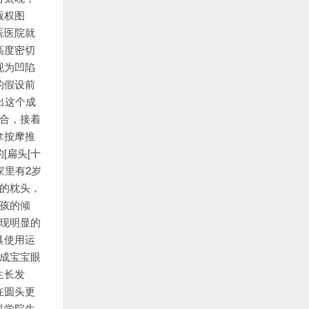
版权图
医医院就
高度密切
现为凹陷
的假设前
出这个成
闭合，接着
拿按摩推
[扁头[十
家里有2岁
的枕头，
孩的倾
现明显的
具使用运
构成宝宝眼
生长发
在圆头更
科学院生