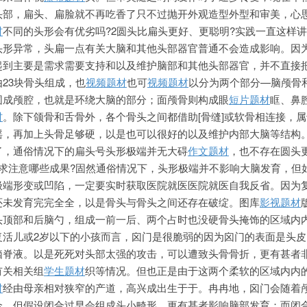
头部，扁头、扁脸就不再吃香了只不过抛开外观造型外型和审美，心
材
不同的头形会有优劣吗?2圆头比扁头更好、更聪明?实践一直这样
头形异常，头扁一点有关大脑和其他头部器官普通不会造成影响。因
起到主要是需求需要支持
和以及维护脑部和其他头部器官，并不直接
23块骨头组成，也
视频题材
也可
视频题材
以分为两个部分—脑颅骨
围成颅腔，也就是环绕大脑的部分；面颅骨则构成眼
短片题材
眶、鼻
材
。除下颌骨和舌骨外，各个骨头之间都借助[骨缝]或软骨相连接，
摇，再加上头骨足够硬，以是也可以很好的以及维护内部大脑等结构
了，通俗情况下的扁头号头形极端并无大碍
作文题材
，也不存在圆头
需求注意哪些成果?固然通俗情况下，头形极端并不影响大脑发育，但
极端形变或凹陷，一定要实时获取医院就医医院就医自我反省。因为
还未发育完完全全，以是骨头与骨头之间还存在破绽。图库
影视题材
头顶部和后脑勺，组成一前一后、两个占时也没硬骨头掩饰的区域内
复活儿或2岁以下的小孩而言，囟门是很脆弱的因为囟门的表面是头皮
脑脊液。以是死死对头部太强的攻击，可以遭致头骨骨折，更有甚者
有关相关组
学生题材
织等情况。但也正是由于这两个柔软的区域内内
材
经由母亲相对狭窄的产道，高兴成出生于于。冉冉地，囟门会随着
合。但假设闭合过早会组成头小畸形，更有甚者影响脑部发育；而闭