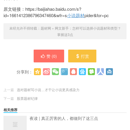
原文链接：https://baijiahao.baidu.com/s?
id=1661412386796347460&wfr=s
小说题材
pider&for=pc
未经允许不得转载：
题材网
»
网文新手：怎样可以选择小说题材和类型？
掌握这3点
赞 (
0
)
打赏
分享到：
更多
(
0
)
上一篇
选对题材写小说，才干让小说更具感染力
下一篇
股票题材纪律
相关推荐
夜读 | 真正厉害的人，都做到了这三点