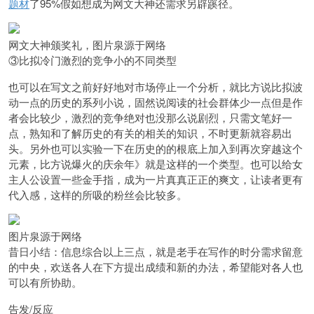
题材
了95%假如想成为网文大神还需求另辟蹊径。
网文大神颁奖礼，图片泉源于网络
③比拟冷门激烈的竞争小的不同类型
也可以在写文之前好好地对市场停止一个分析，就比方说比拟波
动一点的历史的系列小说，固然说阅读的社会群体少一点但是作
者会比较少，激烈的竞争绝对也没那么说剧烈，只需文笔好一
点，熟知和了解历史的有关的相关的知识，不时更新就容易出
头。另外也可以实验一下在历史的的根底上加入到再次穿越这个
元素，比方说爆火的庆余年》就是这样的一个类型。也可以给女
主人公设置一些金手指，成为一片真真正正的爽文，让读者更有
代入感，这样的所吸的粉丝会比较多。
图片泉源于网络
昔日小结：信息综合以上三点，就是老手在写作的时分需求留意
的中央，欢送各人在下方提出成绩和新的办法，希望能对各人也
可以有所协助。
告发/反应