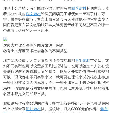
理想十分严酷：有可能你花很长时间写的
四季题材
其他内容，读
着几分钟就曾
作文题材
经深度阅读完了即便你一天写了好几万
字，爆更好多章节，留言上面依然会有人催你提示你写的太少了
因而肯定要在发文签确认好本人终究善于啥不同类型不喜欢哪一
个偏向，这样的才干不时更。
这位大神你看法吗？图片泉源于网络
②有重大深度阅读社会群体的不同类型
现在网名类型，读者更喜欢的还是玄幻和都
学生题材
市类型。玄
幻不同类型也可以设置的工具比拟随便，也可以随之本人的心境
去进行缓解的设置和人物的塑造，脑洞大开或许依照一往常规都
可以。现代都市不同类型小说，就可要在理想小说的根底上参加
一些比拟被吸引人的元素，关于一些小印文写手来说会比拟很容
易些。假如要是看网文榜单的话，也可以意外发现排行榜的前几
名基本都是玄幻和都市类。
假如说写作程度普通的作者，根本上就是扑街，但是也可以在网
站上取得全勤
短片题材
奖。据统计，月入02000元的作者占
瀑布