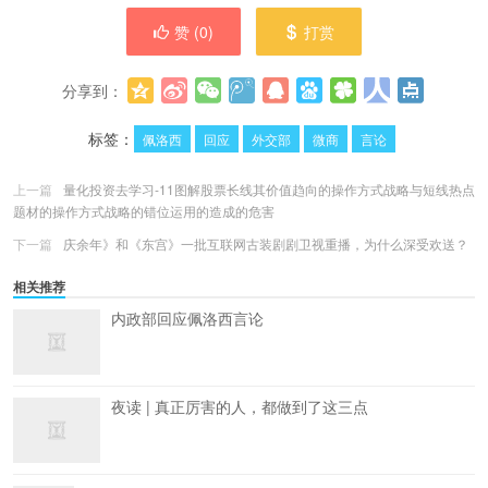
赞 (
0
)
打赏
分享到：
更多
(
0
)
标签：
佩洛西
回应
外交部
微商
言论
上一篇
量化投资去学习-11图解股票长线其价值趋向的操作方式战略与短线热点
题材的操作方式战略的错位运用的造成的危害
下一篇
庆余年》和《东宫》一批互联网古装剧剧卫视重播，为什么深受欢送？
相关推荐
内政部回应佩洛西言论
夜读 | 真正厉害的人，都做到了这三点