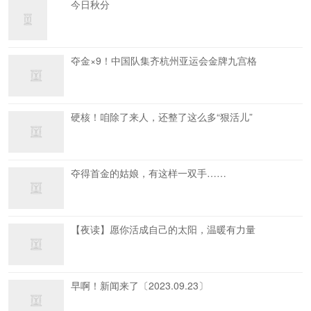
今日秋分
夺金×9！中国队集齐杭州亚运会金牌九宫格
硬核！咱除了来人，还整了这么多“狠活儿”
夺得首金的姑娘，有这样一双手……
【夜读】愿你活成自己的太阳，温暖有力量
早啊！新闻来了〔2023.09.23〕