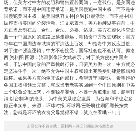
场，但美方对中方的劝阻和警告置若罔闻，一意孤行。是美国违
背承诺，而不是中国违背承诺，是美国侵犯中国主权，而不是中
国侵犯美国主权，是美国纵容支持[台独]分裂活动，而不是中国
纵容支持美国的分裂活动。汪文斌表示，美方挑衅滋事在前，中
方正当反制在后，合理、合法、必要、适度。美方在虚化掏空歪
曲一个中国原则的道路上越走越远，却指责中方改变现状；美方
每年在中国周边海域搞的军演达上百次，却指责中方反应过度。
对于这种强盗逻辑，中方不会接受，国际社会也不会认可。佩洛
西 资料图 图源：澎湃影像汪文斌表示，对于美方侵犯中国主
权，干涉中国内政的严重挑衅行径，只要美方做一次，中方就必
定坚决斗争一次，绝不允许中国主权和领土完整受到肆意践踏和
破坏。如果美方真的像其说的那样，希望遵守国际法，希望维护
各国主权和领土完整，就应当老老实实回到一个中国原则和中美
三个联合公报上来，不要轻举妄动，不要一条道走到黑，趁早打
消[以台制华]的念头，为中美关系稳定发展，为台海和平稳定多
做正事实事。来源：环球时报-环球网/王盼盼往期回顾长按关
注，您就是环环的衣食父母觉得不错，就点在看哦～! ↓↓
未经允许不得转载：
题材网
»
外交部回应佩洛西言论