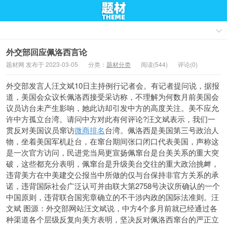
外交部回应佩洛西言论
题材网 发布于 2023-03-05
分类：
题材分类
阅读(544)
评论(0)
外交部发言人汪文斌10日主持例行记者会。有记者提问说，据报
道，美国会众议长佩洛西接受采访称，不理解为何数月前美国会
议员访台未产生影响，她此访却引发中方的高度关注。美不应允
许中方孤立台湾。请问中方对此有何评论?汪文斌表示，我们一
贯反对美国议员窜访
微商排名
台湾。佩洛西是美国第三号政治人
物，坐着美国军机赴台，在窜台期间张口闭口代表美国，声称这
是一次官方访问，民进党当局更宣扬佩窜台是台美关系的重大突
破，这些都充分表明，佩窜台是升级美台交往的重大政治挑衅，
违背美方在中美建交公报当中所做的仅与台保持非官方关系的承
诺，违背国际社会广泛认可并由联大第2758号决议所确认的一个
中国原则，违背联合国宪章确立的不干涉内政的国际法准则。汪
文斌 图源：外交部网站汪文斌说，中方4个多月前就已经通过各
种渠道各个层级反复向美方表明，坚决反对佩洛西窜台的严正立