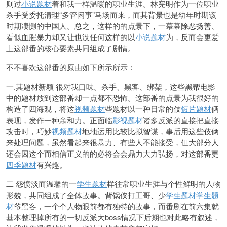
则过
小说题材
着和我一样温暖的职业生涯。林宪明作为一位职业
杀
手受委托清
理“多管闲事”马场而来，而其背景也是幼年时期该
时期凄恻的中国人。总之，这样的的
点景下，一幕幕除恶扬善、
看似血腥暴力却又让
也没任何这样的以
小说题材
为，反而会
更爱
上这部番的核心要素共同组成了剧情。
不不喜欢这部番的原由如下所示所示：
一.其题材新颖 很对我口味。杀手、黑客、绑架，这些黑帮电影
中的题材放到这部番却一点都不恐怖。这部番的点景为我很好的
构造了四海观，将这
视频题材
些题材以一种日常的伎
短片题材
俩
表现，发作一种亲和力。正面临
影视题材
诸多反派的直接把直接
攻击时，巧妙
视频题材
地地运用比较比拟智谋，事后用这些伎俩
来处理问题，虽然看起来很暴力、有些人不能接受，但大部分人
还
会因这个而
相信正义的的必将会会
鼎力大力弘扬，对
这部番更
四季题材
有兴趣。
二 怨愤淡
而温馨的一
学生题材
样往常职业生涯与个性鲜明的人物
形貌，共同组成了全体故事。背锅侠打工哥、少
学生题材
学生题
材
爷黑客，一个个人物眼前都有独特的故事，而番剧在前六集就
基本整理掉所有的一切反派大boss情况下后期也对此略有叙述，