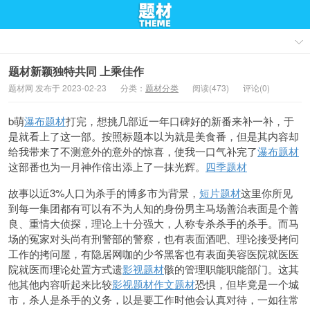
题材新颖独特共同 上乘佳作
题材网 发布于 2023-02-23
分类：
题材分类
阅读(473)
评论(0)
b萌
瀑布题材
打
完，想
挑几部近一年口碑好的新番来补一补，于
是就看上了这一部。按照标题本以为就是美食番，但是其内容却
给我带来了不
测意外的意外的惊喜，使我一口气补完了
瀑布题材
这部番也为一月神作倍出添上了一抹光辉。
四季题材
故事以近3%人口为杀手的博多市为背
景，
短片题材
这里你所见
到每一集团都有可以有不为人知的身份
男主马场善治表面是个善
良、重情
大侦探，理论上十分强大，人称专杀杀手的杀手。而马
场的冤家对头尚有刑警部的警察，也有表面酒吧、理论接受拷问
工作的拷问屋，有隐居网咖的少爷黑客
也有表面美容医院就医医
院就医而理论处置方式遗
影视题材
骸的管理职能职能部门。这其
他其他内容听起来比较
影视题材
作文题材
恐惧，但毕竟是一个城
市，杀人是杀手的义务，以是要工作时他会认真对待，一如往常