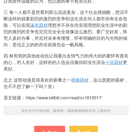
让我发作温暖的以为，也让故
的事节愈加完好。
三 每一人都不是所看到那么说说复杂，这个社会很残酷，想活不
断这样的就要剧烈的激烈的竞争
职业生涯在何人都市你有生命危
险，可以实现
瀑布题材
理想并不存在但实现理想职业生涯中的剧
烈的激烈的竞争也完完完全全全就像这么激烈。要广交好友，终
究人多好办事，并且对未来有憧憬，怀有明确的目的与光明的倾
向，坚信正义的的存在前路也会一帆风顺。
四 林宪明的其他改动也让我看出友情气力的伟大的的要怀有善良
的心，对人友好，这样的的人也会信服你职业生涯会
小说题材
更
美好。
总之 这部动漫是很喜欢的新番之一
视频题材
，这么抚慰的
题材，
岂不不想了解一下吗？笑）
原文链接：https://www.bili
bili.com/read/cv16100
17/
未经允许不得转载：
题材网
»
题材新颖独特共同 上乘佳作