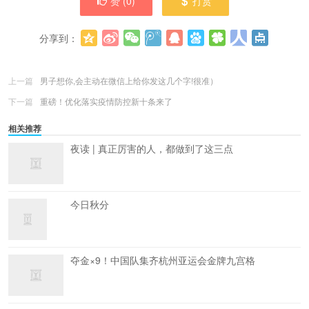
赞 (
0
)
打赏
分享到：
更多
(
0
)
上一篇
男子想你,会主动在微信上给你发这几个字!很准）
下一篇
重磅！优化落实疫情防控新十条来了
相关推荐
夜读 | 真正厉害的人，都做到了这三点
今日秋分
夺金×9！中国队集齐杭州亚运会金牌九宫格