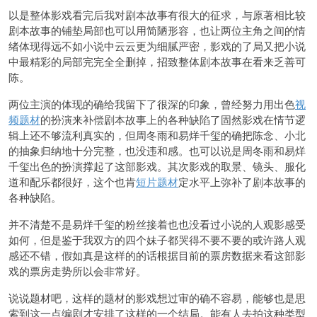
以是整体影戏看完后我对剧本故事有很大的征求，与原著相比较
剧本故事的铺垫局部也可以用简陋形容，也让两位主角之间的情
绪体现得远不如小说中云云更为细腻严密，影戏的了局又把小说
中最精彩的局部完完全全删掉，招致整体剧本故事在看来乏善可
陈。
两位主演的体现的确给我留下了很深的印象，曾经努力用出色
视
频题材
的扮演来补偿剧本故事上的各种缺陷了固然影戏在情节逻
辑上还不够流利真实的，但周冬雨和易烊千玺的确把陈念、小北
的抽象归纳地十分完整，也没违和感。也可以说是周冬雨和易烊
千玺出色的扮演撑起了这部影戏。其次影戏的取景、镜头、服化
道和配乐都很好，这个也肯
短片题材
定水平上弥补了剧本故事的
各种缺陷。
并不清楚不是易烊千玺的粉丝接着也也没看过小说的人观影感受
如何，但是鉴于我双方的四个妹子都哭得不要不要的或许路人观
感还不错，假如真是这样的的话根据目前的票房数据来看这部影
戏的票房走势所以会非常好。
说说题材吧，这样的题材的影戏想过审的确不容易，能够也是思
索到这一点编剧才安排了这样的一个结局。能有人去拍这种类型