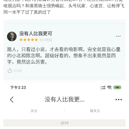
啥观点吗？和漆黑骑士强势崛起、头号玩家、心迷宫、让枪弹飞
同一水平了过了真的过了