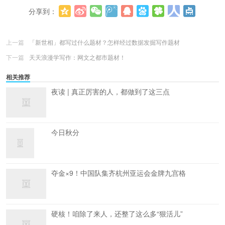
分享到：
更多
(
0
)
上一篇
「新世相」都写过什么题材？怎样经过数据发掘写作题材
下一篇
天天浪漫学写作：网文之都市题材！
相关推荐
夜读 | 真正厉害的人，都做到了这三点
今日秋分
夺金×9！中国队集齐杭州亚运会金牌九宫格
硬核！咱除了来人，还整了这么多“狠活儿”