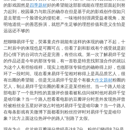
的影戏固然是
四季题材
好的希望能这部影戏能在理想层面起到努
力起到，校园暴力与欺压的确存在但是基于此的影戏创作假如只
是去塑造一个脸谱化的侵犯者、一味地特别强调受益者视角，发
明地道统一的善恶扮演，就想产生足够的理想价值和意义生怕是
远远还不够的
想聊聊易烊千玺，荧幕童贞作就能有这样的体现的确了不起，十
二时辰中的体现也是可圈可点，但看了剧和影戏有个感受就是剧
烈心情下的台词功力还是完善，有些出戏。第一次了解易烊千玺
的作品还是今年的那张专辑，有一首歌是特意找郭顶合作的就以
为这个人有些纷歧样，现实上他那张专辑也的确称得上好，也循
环了一段时间。现在看来易烊千玺相对称得上是高品质艺人，很
有出圈的希望能，但是无法易烊千玺是个有极大
作文题材
粉圈的
艺人，制止易烊千玺出圈的看来正是某些粉丝。当一个路人给这
部电影了一个批判性的直接评价接着被私信问候时他对易烊千玺
是啥印象？当一个路人想看看电影的豆瓣评分时意外发现热评曾
经被粉丝全五星好评攻占时他对易烊千玺是啥印象？当一个路人
在每条影戏有关微博下面都看到粉丝控评时对易烊千玺是啥印
象？比方上面这位热评中的路人”别路了太假。
现在为止，此片的豆瓣评分曾经高达8.7分，粉丝们晓得8.7分是