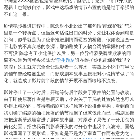
中陈念XXXX固然也是有些戏剧化，但给足了念头，情节开展的
逻辑上也能够自洽，影戏中这场戏的情节布置的确是过于牵强的
不止这一推。
剧情稳步推进进程中，陈念对小北说出了那句话“能保护我吗”这
里是一个转折点，但当这句话说出口的时分，先让我体会到就是
沉闷，似乎就是为了稳步推进剧情而硬塞的桥段。假如说追查一
下电影的不真实感的泉源，那编剧关于人物台词的掌握相对“功
不可没”陈念有了小北保护以后，另一位异样蒙受魏莱欺凌的同
窗不知道为何就央求陈念“
学生题材
谁在维护你也能保护我吗？
哭腔）这里就完完全全让观影者一头雾水。实践上小说中前半段
的铺垫曾经略显生硬，而影戏剧本故事直接把对小说情节做了简
化，就造成了影片前半段的情节开展不言而喻地不流畅。
影片停止了一小时后，开端等待后半段关于案件的处置与改动。
由于即使原著作者是融梗天后，小说关于了局的处置依然也可以
称得上精彩的，等待着编剧可以把原著小说推倒重构，看到前面
我明确了编剧的确把原著的情节推倒了但就仅此而已，编剧直接
把把这断壁残垣塞进了剧本故事里。对原著了局做了十分用劲的
简化处置，招致我看到影戏开头的时分心中也没半点波涛。固然
影戏重写了了案形式，不知道是不是为了审查工作而有意为之，