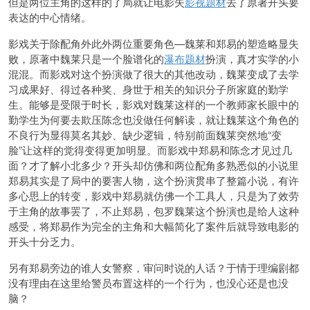
但是两位主角的这样的了局就让电影失
影视题材
去了原著开头要
表达的中心情绪。
影戏关于除配角外此外两位重要角色—魏莱和郑易的塑造略显失
败，原著中魏莱只是一个脸谱化的
瀑布题材
扮演，真才实学的小
混混。而影戏对这个扮演做了很大的其他改动，魏莱变成了去学
习成果好、得过各种奖、身世于相关的知识分子所家庭的勤学
生。能够是受限于时长，影戏对魏莱这样的一个教师家长眼中的
勤学生为何要去欺压陈念也没做任何解读，就让魏莱这个角色的
不良行为显得莫名其妙、缺少逻辑，特别前面魏莱突然地“变
脸”让这样的觉得变得更加明显。而影戏中郑易和陈念才见过几
面？才了解小北多少？开头却仿佛和两位配角多熟悉似的小说里
郑易其实是了局中的要害人物，这个扮演贯串了整篇小说，有许
多心思上的转变，影戏中郑易就仿佛一个工具人，只是为了效劳
于主角的故事罢了，不止郑易，包罗魏莱这个扮演也是给人这种
感受，将郑易作为完全的主角和大幅简化了案件后就导致电影的
开头十分乏力。
另有郑易旁边的谁人女警察，审问时说的人话？于情于理编剧都
没有理由在这里给警员布置这样的一个行为，也没心还是也没
脑？