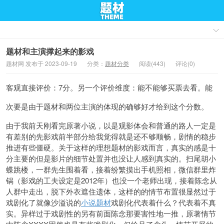
题材和主演撑起来的影戏
题材网 发布于 2023-09-19
分类：
题材分类
阅读(443)
评论(0)
客观直接评价：7分。另一个评价维度：能不能够买票去看。能
次要是由于题材和两位主演的体现的确够好才给到这个分数。
由于我前天刚看完原著小说，以是观影体会和普通的路人一定是
有差别的先影戏前半部分给我觉得就是还不够顺畅，剧情的稳步
推进有些僵硬。关于这样的理想题材的影戏而言，真实的感是十
分主要的但是影片的细节处置并也没让人感到真实的。扫尾胡小
蝶跳楼，一群先生围着看，接着纷繁摸出手机照相，微信群里炸
锅（影戏的工夫设定是2012年）也没一个老师出现，接着陈念从
人群中走出，脱下外衣遮住遗体，这样的的情节布置很显然过于
戏剧化了就像沙溢说的
小说题材
戏剧化代表着什么？代表着不真
实。异样过于戏剧性的另有前面陈念那要害性地一推，原著情节