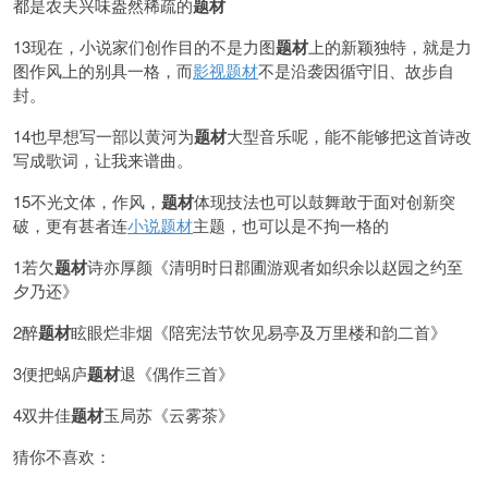
都是农夫兴味盎然稀疏的
题材
13现在，小说家们创作目的不是力图
题材
上的新颖独特，就是力
图作风上的别具一格，而
影视题材
不是沿袭因循守旧、故步自
封。
14也早想写一部以黄河为
题材
大型音乐呢，能不能够把这首诗改
写成歌词，让我来谱曲。
15不光文体，作风，
题材
体现技法也可以鼓舞敢于面对创新突
破，更有甚者连
小说题材
主题，也可以是不拘一格的
1若欠
题材
诗亦厚颜《清明时日郡圃游观者如织余以赵园之约至
夕乃还》
2醉
题材
眩眼烂非烟《陪宪法节饮见易亭及万里楼和韵二首》
3便把蜗庐
题材
退《偶作三首》
4双井佳
题材
玉局苏《云雾茶》
猜你不喜欢：