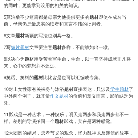
的同时，更能学到没用的相关的知识。
5莫泊桑不少短篇都是母亲为他提供更多的
题材
即使在成名当
前，母亲仍是最忠实的读者和直言不讳的批判者。
6文章
题材
新颖的写法也别具一格。
7写
短片题材
文章要注意
题材
多样，不能够如出一辙。
8以决心为
题材
用受苦誊写生命，生命，以一直坚持成就非凡将
来，心中的梦想并不遥远。
9笑话、笑料的
题材
比比皆是也可以汇编成专集。
10对上女性家有关裸身与沐浴
题材
直接表达，只涉及
学生题材
了
中外两个例子，就其量
作文题材
的价值和意义而言，影响缺乏为
凭。
11影戏是一种艺术，一种娱乐，明天走两步和我走两步都不一
样。差别的导演拍同一个
题材
影戏，实在是两种感觉。
12大团圆的结局，忠孝节义的观念，怪力乱神以及迷信的故事，