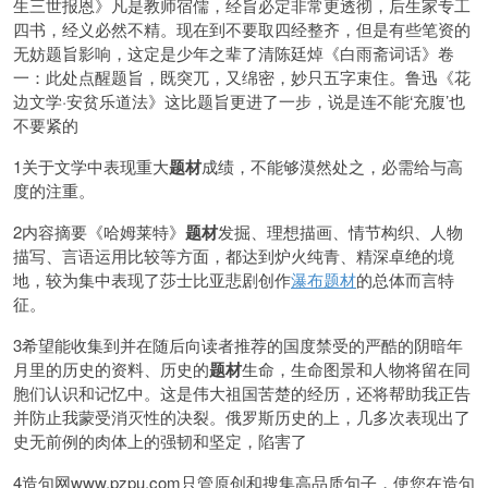
生三世报恩》凡是教师宿儒，经旨必定非常更透彻，后生家专工
四书，经义必然不精。现在到不要取四经整齐，但是有些笔资的
无妨题旨影响，这定是少年之辈了清陈廷焯《白雨斋词话》卷
一：此处点醒题旨，既突兀，又绵密，妙只五字束住。鲁迅《花
边文学·安贫乐道法》这比题旨更进了一步，说是连不能‘充腹’也
不要紧的
1关于文学中表现重大
题材
成绩，不能够漠然处之，必需给与高
度的注重。
2内容摘要《哈姆莱特》
题材
发掘、理想描画、情节构织、人物
描写、言语运用比较等方面，都达到炉火纯青、精深卓绝的境
地，较为集中表现了莎士比亚悲剧创作
瀑布题材
的总体而言特
征。
3希望能收集到并在随后向读者推荐的国度禁受的严酷的阴暗年
月里的历史的资料、历史的
题材
生命，生命图景和人物将留在同
胞们认识和记忆中。这是伟大祖国苦楚的经历，还将帮助我正告
并防止我蒙受消灭性的决裂。俄罗斯历史的上，几多次表现出了
史无前例的肉体上的强韧和坚定，陷害了
4造句网www.pzpu.com只管原创和搜集高品质句子，使您在造句