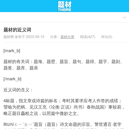
题材的近义词
题材网 发布于 2023-09-15
分类：
题材分类
阅读(427)
评论(0)
[mark_b]
题材的有关词：
题海、题壁、题旨、题句、题得、题字、题刻、
题签、题库、题亲
[/mark_b]
近义词的含义：
4
标题，指文章或诗篇的标名；考时其要求应考人作答的成绩；
譬喻为把柄。见汉王充《论衡·正说》尚书》春秋战国》事较易，
略正题目麤粗之说，以照篇中微妙之文。
8
tízhǐㄊㄧˊㄓㄧˇ题旨（题旨）诗文命题的宗旨。警世通言·老学