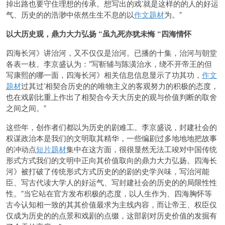
掉出路也要守住理想的传承。想写出的戏’就是这样的的人的好运
气、历史的的浩渺中依然生生不息的以
作文题材
为。”
以大历史观，鼎力大力弘扬 “虽九死亦犹未悔 “四海情怀
四海长河》讲治河，又不仅仅是治河。已播的十集，治河与朝堂
各表一枝。李京盛认为：”写靳辅与陈潢治水，绕不开帝王的但
写康熙的哪一面，四海长河》相关信息信息显示了功其功，
作文
题材
过其过’相契合历史的的唯物主义的客观努力的积极的态度，
也在戏剧比重上作出了相契合今天大历史的观与价值判断的取舍
之间之间。”
这些年，创作者们都以为历史的剧难工。李京盛说，封建社会的
权谋政治本是我们的文明取其精华，一些编剧过多地地地把故事
的冲动点
短片题材
集中在这方面，很很显然无法工竣对
中国传统
形式方式我们的文明中正向其价值取向的鼎力大力弘扬。四海长
河》被打破了传统形式方式历史的的剧的史学兴味，写治河能
臣、写古代读大学人的好运气、写封建社会的历史的的局限性性
性。”当它站在官方发布积极的态度，以人生作为、四海胸怀等
古今认知相一致的其其价值最求为主线内容，而让帝王、权臣仅
仅成为历史的的点景和戏剧的点缀，这部剧对历史价值的发掘有