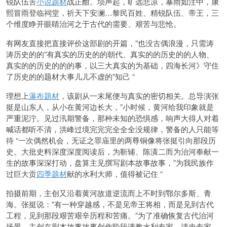
锐队伍苦
小说题材
战正酣。埙声起，旷远悲凉，暴雨如注中，康
熙冒雨登临祠堂，祈天下安澜…黎民百姓、精锐队伍、帝王，三
个维度睁开眼睛治河之于古代的需要、艰苦与悲怆。
有网友
直接把直接评价这部剧的开篇，”也没古偶浪漫，只需涛
涛历史的的”有真实的历史的的朝代、真实的的历史的的人物、
真实的的历史的的的事，以三大真实的为基础，四海长河》守住
了历史的的题材大事儿儿不虚的”知己 “
理想上
瀑布题材
，该剧从一末尾便与真实的密切相关。总导演张
挺是山东人，从小在黄河边长大，”小时候，黄河给我印象就是
严重泥泞。见过汛期警备，那种未知的恐惧感，响声大得人对着
喊话都听不清，洪峰过境完完完全全全没规律，警备的人只能等
待 “一次偶然机会，无证之罪庙里的两尊铜像将张挺引向那段历
史。大批史料深度深度阅读后，为靳辅、陈潢二而为治河奉献一
生的故事深深打动，盘算主见撰写剧本故事故事，”为我民族作
过巨大贡
四季题材
献的水利大师，值得被记住 “
拍摄前期，主创又沿着黄河故道逆流而上
不时到鄂尔多斯、青
海。张挺说：”有一种穿越感，不是见帝王将相，而是见到古代
工程，见到那段艰苦艰辛历程和苦痛。”为了准确恢复古代治河
场景，主创在剧本故事故事创作阶段请教水利专家、清史专家，