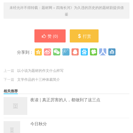
未经允许不得转载：
题材网
»
四海长河》为久违的历史的的题材剧提供借
鉴
赞 (
0
)
打赏
分享到：
更多
(
0
)
上一篇
以小说为题材的作文什么样写
下一篇
文学作品的十三种体裁简介
相关推荐
夜读 | 真正厉害的人，都做到了这三点
今日秋分