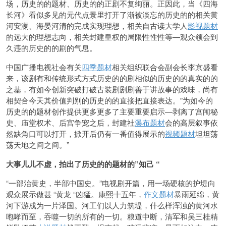
场，历史的的题材、历史的的正剧
不复绚丽。正因此，当《
四海
长河》看似多见的元代点景里打开了渐被淡忘的历史的的相关黄
河安澜、海晏河清的完成实现理想，相关自古读大学人
影视题材
的远大的理想志
向，相关封建皇权的局限性性性等—观众领会到
久违的历史的的剧的气息。
中国广播电视社会有关
四季题材
相关组织联合会副会长李京盛看
来，该剧有和传统形式方式历史的的剧相似的历史的的真实的的
之基，有如今创新突破打破古装剧剧剧善于讲故事的戏味，尚有
相契合今天其价值判
别的历史的的直接把直接表达。”为如今的
历史的的题材创作提供更多更多了主要重要启示—剥离了宫闱秘
史、庙
堂权术、后宫争宠之后，封建社
瀑布题材
会的高层叙事依
然缺角口可以打开，掀开后仍有一番值得展示的
视频题材
坦坦荡
荡天地之间之间。”
大事儿儿不虚，拍出了历史的的题材的”知己 “
“一部治黄史，半部中国史。”电视剧开篇，用一场硬核的护堤向
观众展示做甚 “黄龙 “凶猛。康熙十五年，
作文题材
暴雨延绵，黄
河下游成为一片泽国。河工们以人力筑堤，什么样浑浊的黄河水
咆哮而至，吞噬一切的所有的一切。粮道中断，清军和吴三桂精