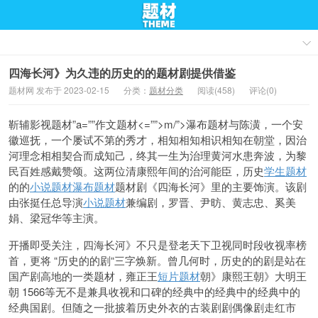
四海长河》为久违的历史的的题材剧提供借鉴
题材网 发布于 2023-02-15
分类：
题材分类
阅读(458)
评论(0)
靳辅
影视题材”a=””作文题材<=””>m/”>瀑布题材
与陈潢，一个安
徽巡抚，一个屡试不第的秀才，相知相知相识相知在朝堂，因治
河理念相相契合而成知己，终其一生为治理黄河水患奔波，为
黎
民百姓感戴赞颂。这两位清康熙年间的治河能臣，历史
学生题材
的的
小说题材
瀑布题材
题材剧《四海长河》里的主要饰演。该剧
由张挺任总导演
小说题材
兼编剧，罗晋、尹昉、黄志忠、奚美
娟、梁冠华等主演。
开播即受关注，四海长河》不只是登老天下卫视同时段收视率榜
首，更将 “历史的的剧
“三字
焕新。曾几何时，历史的的剧是站在
国产剧高地的一类题材，雍正王
短片题材
朝》康熙王朝》大明王
朝 1566等无不是兼具收视和口碑的经典中的经典中的经典中的
经典国剧。但随之一批披着历史外衣的古装剧剧偶像剧走红市