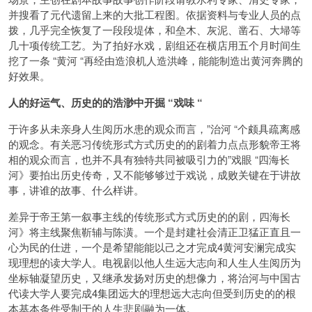
并搜看了元代遗留上来的大批工程图。依
据资料与专业人员的点
拨，几乎完全恢复了一段段堤体，和垒木、灰泥、凿石、大埽等
几十项传统工艺。为了拍好水戏，剧组还在横店用五个月时间生
挖了一条 “黄河 “再经由造浪机人造洪峰，能能制造出黄河奔腾的
好效果。
人的好运气、历史的的浩渺中开掘 “戏味 “
于许多从未亲身人生阅历水患的观众而言，”治河 “个颇具疏离感
的观念。有关恶习传统形式方式历史的的剧着力点点形貌帝王将
相的观众而言，也并不具有独特共同被吸引力的”戏眼 “四海长
河》要拍出历史传奇，又不能够够过于戏说，成败关键在于讲故
事，讲谁的故事、什么样讲。
差异于帝王第一叙事主线的传统形式方式历史的的剧，四海长
河》将主线聚焦靳辅与陈潢。一个是封建社会清正卫猛正直且一
心为民的仕进，一个是希望能能以己之才完成4黄河安澜完成实
现理想的读大学人。电视剧以他人生远大志向和人生人生阅历为
坐标轴凝望历史，又继承发扬对历史的想像力，将治河与中国古
代读大学人要完成4集团远大的理想远大志向但受到历史的的根
本基本条件受制于的人生悲剧融为一体。