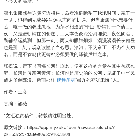
了今天的高度。”
第七集
康熙与
陈潢河边相遇，后者准确瞻望了秋汛时间，赢了一
千两，也得到完成4终生远大志向的机遇。但当康熙问他想要什
么，唯一做的双膝跪地，为萍水相逢的”罪臣 “靳辅讨一个清白。
夜，又走进靳辅住的仓底，二人本夜谈论治河理想。夜色阴暗，
靳辅命运莫测，但那一刻，两人却眼神炯炯，漫漫漫漫长夜如昼
也是那一刻，观众读懂了当心思。治河，不为帝王、不为个人功
名，而是不管朝代更替都必须要做的泽被后世之事。
张挺说，定下《四海长河》剧名，便有这样的之意在其中包括包
罗。长河是母亲河黄河；长河也是历史的的长河，见证了中华民
族太多像陈潢、靳辅那样
视频题材
“虽九死亦犹未悔 “人。
作者：王彦
责编：施薇
*文汇独家稿件，转载请注明出处。
原文链接：https://app.myzake
r.com/news/article.php?
pk=6372c7da8e9f095d9160320a