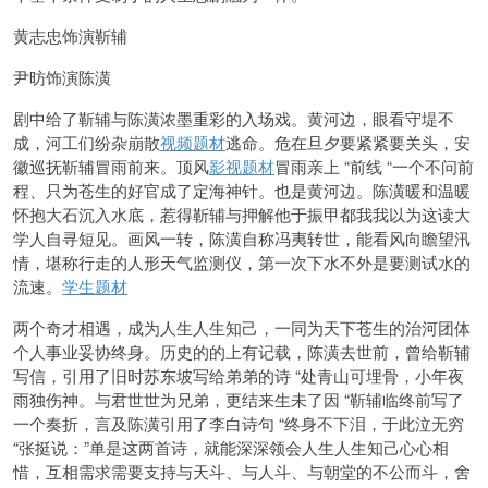
黄志忠饰演靳辅
尹昉饰演陈潢
剧中给了靳辅与陈潢浓墨重彩的入场戏。黄河边，眼看守堤不
成，河工们纷杂崩散
视频题材
逃命。危在旦夕要紧紧要关头，安
徽巡抚靳辅冒雨前来。顶风
影视题材
冒雨亲上 “前线 “一个不问前
程、只为苍生的好官成了定海神针。也是黄河边。陈潢暖和温暖
怀抱大石沉入水底，惹得靳辅与押解他于振甲都我我以为这读大
学人自寻短见。画风一转，陈潢自称冯夷转世，能看风向瞻望汛
情，堪称行走的人形天气监测仪，第一次下水不外是要测试水的
流速。
学生题材
两个奇才相遇，成为人生人生知己，一同为天下苍生的治河团体
个人事业妥协终身。历史的的上有记载，陈潢去世前，曾给靳辅
写信，引用了旧时苏东坡写给弟弟的诗 “处青山可埋骨，小年夜
雨独伤神。与
君世世为兄弟，更结来生未了因 “靳辅临终前写了
一个奏折，言及陈潢引用了李白诗句 “终身不下泪，于此泣无穷
“张挺说：”单是这两首诗，就能深深领会人生人生知己心心相
惜，互相需求需要支持与天斗、与人斗、与朝堂的不公而斗，舍