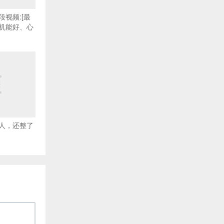
视频:[最
机能好、心
人，还整了