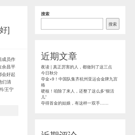
搜索
搜索
好]
近期文章
组成员作
在余昌平
夜读 | 真正厉害的人，都做到了这三点
今日秋分
都会好起
夺金×9！中国队集齐杭州亚运会金牌九宫
他们清
格
料/王宁
硬核！咱除了来人，还整了这么多“狠活
儿”
夺得首金的姑娘，有这样一双手……
近期评论