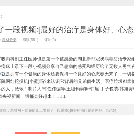
文
了一段视频:[最好的治疗是身体好、心态
：
题材分类
阅读(551)
评论(0)
呼吸内科副主任医师也是第一个被感染的湖北新型冠状病毒防治专家
在病床上录下一段小视频分享自己患病的感受和经历给了无数人勇气
源
就是拥有一个健康的身体还要保持一个良好的心态春天来了，一切
院网红挖掘机[小蓝]吗?来认识它背后的兄弟俩生活、医疗垃圾都靠
的人，致敬！制片人/韩任伟编导/王稷钧剪辑/韩旭 丁子包装/韩旭资
手©央视新闻一切都会好起来！↓↓↓
转载：
题材网
»
他在病床上发布了一段视频:[最好的治疗是身体好、心态好]