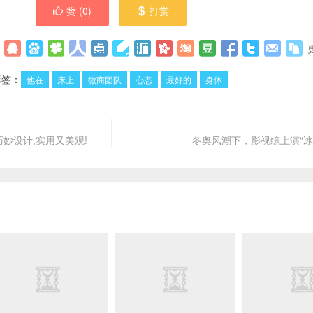
赞 (
0
)
打赏
标签：
他在
床上
微商团队
心态
最好的
身体
巧妙设计,实用又美观!
冬奥风潮下，影视综上演“冰