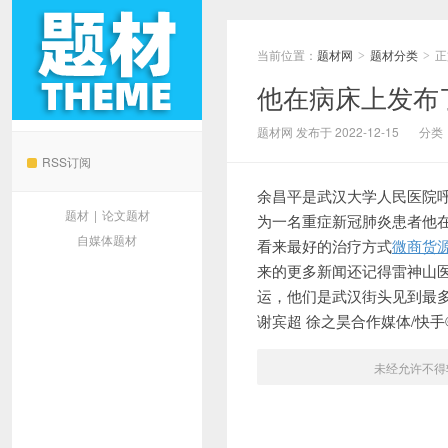
当前位置：
题材网
题材分类
正
>
>
他在病床上发布
题材网
题材网 发布于 2022-12-15
分类
RSS订阅
余昌平是武汉大学人民医院
题材
|
论文题材
为一名重症新冠肺炎患者他
自媒体题材
看来最好的治疗方式
微商货
来的更多新闻还记得雷神山医
运，他们是武汉街头见到最多
谢宾超 徐之昊合作媒体/快
未经允许不得