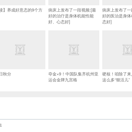
读】养成好意态的9个方
病床上发布了一段视频:[最
病床上发布了一段
好的治疗是身体机能性能
好的医治是身体
好、心态好]
态好]
日秋分
夺金×9！中国队集齐杭州亚
硬核！咱除了来
运会金牌九宫格
这么多“狠活儿”