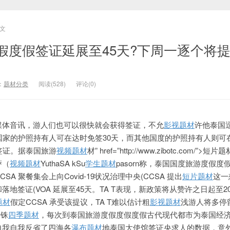
文
假度假签证延展至45天?下周一逐个将
：
题材分类
阅读(528)
评论(0)
媒体音讯，游人们也可以很快就会获得签证，不允
影视题材
许他泰国
国家的护照持有人可在达时免签30天，而其他国度的护照持有人则可
签证。据泰国旅游
视频题材
材” href=”http://www.zibotc.com/”>
萨（
视频题材
YuthaSA
kSu
学生题材
pasorn称，泰国国度旅游度假度
CSA 聚餐集会上向Covid-19状况治理中央(CCSA 提出
短片题材
这一
地签证(VOA 延展至45天。TA T表现，新政策将从赞许之日起至202
题材
假定CCSA 承受该提议，TA T难以估计粗
影视题材
浅游人将多停
泰铢
四季题材
，每次到泰国旅游度假度假度假古代现代都市为泰国经
 T自我自我反省了四海各
瀑布题材
地泰国大使馆签证央求人的数据，意