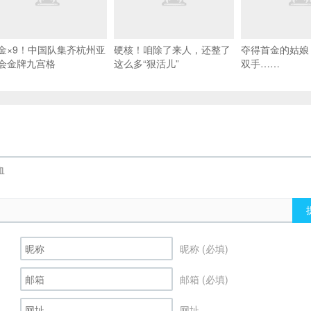
金×9！中国队集齐杭州亚
硬核！咱除了来人，还整了
夺得首金的姑娘
会金牌九宫格
这么多“狠活儿”
双手……
昵称 (必填)
邮箱 (必填)
网址