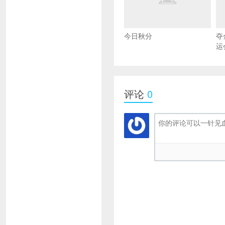
今日秋分
夺
运
评论
0