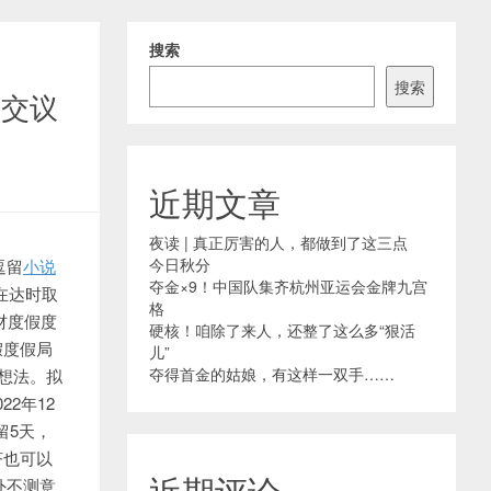
搜索
搜索
提交议
近期文章
夜读 | 真正厉害的人，都做到了这三点
今日秋分
逗留
小说
夺金×9！中国队集齐杭州亚运会金牌九宫
在达时取
格
短片题材度假度
硬核！咱除了来人，还整了这么多“狠活
假度假局
儿”
夺得首金的姑娘，有这样一双手……
想法。拟
2年12
留5天，
济也可以
近期评论
外不测意