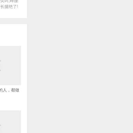
人尖叫,蜂腰
长腿绝了!
害的人，都做