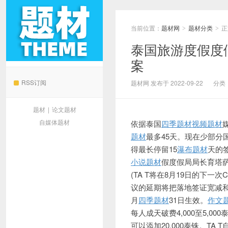
当前位置：
题材网
题材分类
正
>
>
泰国旅游度假度
案
题材网
RSS订阅
题材网 发布于 2022-09-22
分类
题材
|
论文题材
自媒体题材
依据泰国
四季题材
视频题材
题材
最多45天。现在少部分
得最长停留15
瀑布题材
天的
小说题材
假度假局局长育塔
(TA T将在8月19日的下一次C
议的延期将把落地签证宽减和落
月
四季题材
31日生效。
作文
每人成天破费4,000至5,000
可以添加20,000泰铢。TA