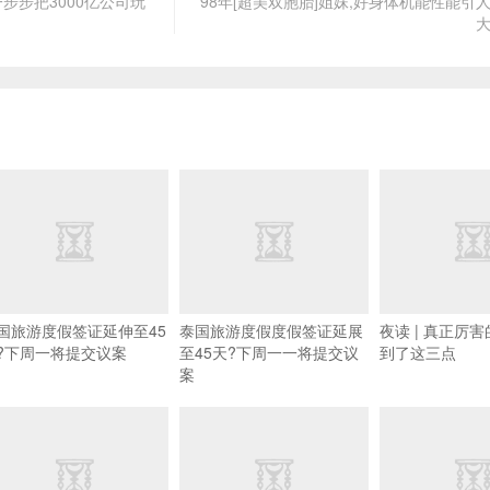
一步步把3000亿公司玩
98年[超美双胞胎]姐妹,好身体机能性能引
大
国旅游度假签证延伸至45
泰国旅游度假度假签证延展
夜读 | 真正厉
?下周一将提交议案
至45天?下周一一将提交议
到了这三点
案