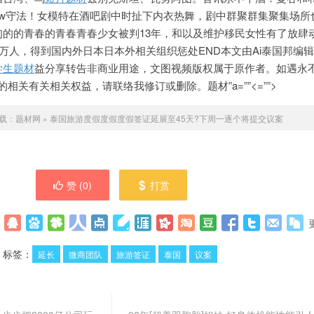
izNew守法！女模特在酒吧剧中时扯下内衣热舞，剧中群聚
群集聚集场所
甸的的青春的青春青春少女被判13年，和以及维护移民女性有了放肆
0万人，得到国内外日本日本外相关组织惩处END本文由Ai泰国邦编
学生题材
益分享转告非商业用途，文图视频版权属于原作者。如遇永
>您的相关有关相关权益，请
联络我修订或删除。题材”a=””
<=””>
载：
题材网
»
泰国旅游度假度假度假签证延展至45天?下周一逐个将提交议案
赞 (
0
)
打赏
标签：
延长
微商团队
旅游签证
泰国
议案