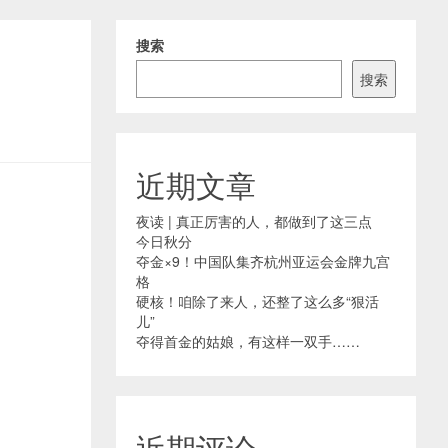
搜索
搜索
近期文章
夜读 | 真正厉害的人，都做到了这三点
今日秋分
夺金×9！中国队集齐杭州亚运会金牌九宫
格
硬核！咱除了来人，还整了这么多“狠活
儿”
夺得首金的姑娘，有这样一双手……
近期评论