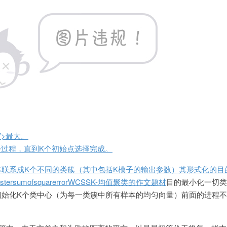
”>最大。
)步过程，直到K个初始点选择完成。
本联系成K个不同的类簇（其中包括K模子的输出参数）其形式化的目
tersumofsquarerrorWCSSK-均值聚类的
作文题材
目的最小化一切类
初始化K个类中心（为每一类簇中所有样本的均匀向量）前面的进程