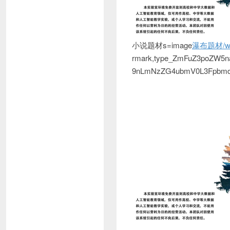
小说题材s=image
瀑布题材/wa
rmark,type_ZmFuZ3poZW5n
9nLmNzZG4ubmV0L3FpbmdmZ