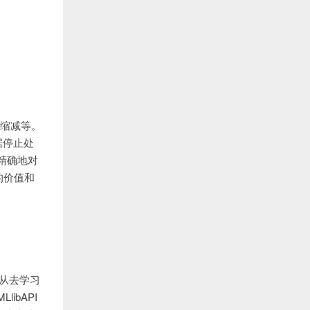
度缩减等。
据停止处
精确地对
数的价值和
D从去学习
bAPI