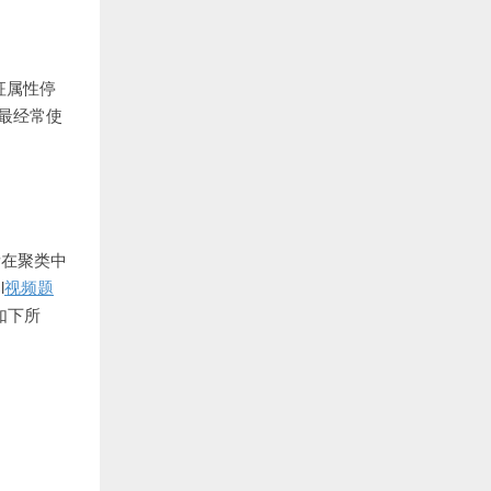
征属性停
且最经常使
所在聚类中
l
视频题
公式如下所