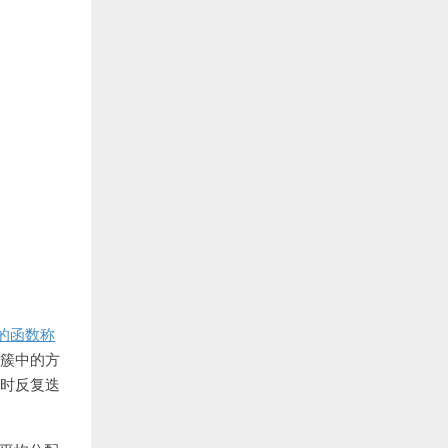
的函数称
簇中的方
不时反复迭