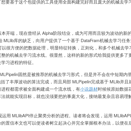
了想要基于这个包提供的工具使用全面构建完好而且庞大的机械去学
Spark1.2版本开端，现在曾经从 Alpha阶段结业，成为可用而且较为波动的
原始 MLlib库的缺乏，向用户提供了一个基于 DataFram机械去学习任务流
nAPI也可以很方便的把数据处理，明显特征转换，正则化，和多个机械去
完整的机械去学习流水线。很显然，这样的新的形式给我提供更多了
去学习进程的特征。
kMLPipelin固然是被推荐的机械去学习形式，但是并不会在中短期内
曾经包括了丰厚波动的算法完成，而且局部 MLPipelin完成基于 MLlib并
习进程都需求被全面构建成一个流水线，有
小说题材
时候候原始数据
算法就能实现目标，就也没须要把的事庞大化，接纳最复杂且容易理
展现运用 MLlibAPI停止聚类分析的进程。读者将会发现，运用 MLlibA
杂的置信本文也可以使读者树立起决心并完全掌握根本办法，以便在