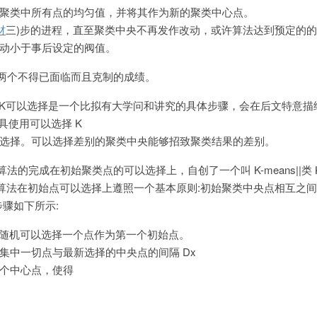
聚类中所有点的均匀值，并将其作为新的聚类中心点。
材
三)步的进程，直至聚类中央不再发作改动，或许算法达到预定的
动小于事后设定的阀值。
法有两个不得已面临而且克制的成绩。
。K可以选择是一个比拟有大学问和讲究的具体步骤，会在后文特意描
工具使用可以选择 K
选择。可以选择差别的聚类中央能够招致聚类结果的差别。
an算法的完成在初始聚类点的可以选择上，自创了一个叫 K-means||类 K
ans++算法在初始点可以选择上遵照一个基本原则:初始聚类中央点相互之
骤如下所示:
中随机可以选择一个点作为第一个初始点。
集中一切点与最新选择的中央点的间隔 Dx
个中心点，使得