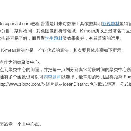
supervisLearn进程,普通是用来对数据工具依照其明
影视题材
显特
分群，敲诈检测，彩色图像剖析等领域。K-mean所以是最著名而
比拟很容易了解，而且聚
学生题材
类效果良好，有着普遍的运用。
K-mean算法也是一个迭代式的算法，其次要具体步骤如下所示:
个点作为初始聚类中心。
点到聚类中心的间隔，并把每一点划分到离它前段时间的聚类中心
通有多个函数也可以可
四季题材
以选择，最常用的欧几里得距离 Euc
”http://www.zibotc.com/”>短片题材ideanDistanc,也叫欧式距离。
代表恣意一个非中心点。