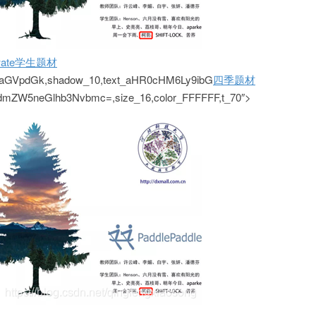
te
学生题材
aGVpdGk,shadow_10,text_aHR0cHM6Ly9ibG
四季题材
W5neGlhb3Nvbmc=,size_16,color_FFFFFF,t_70″>