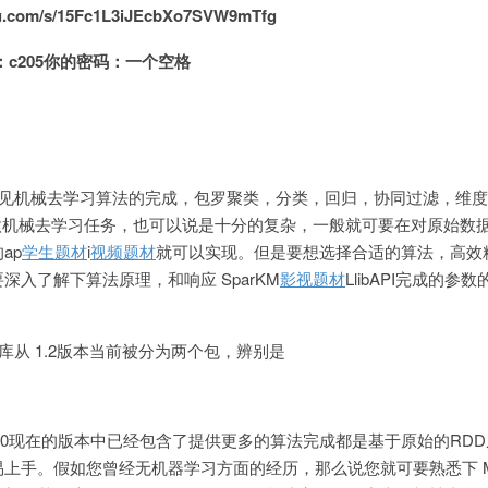
.com/s/15Fc1L3iJEcbXo7SVW9mTfg
：c205你的密码：一个空格
了常见机械去学习算法的完成，包罗聚类，分类，回归，协同过滤，维
库来做机械去学习任务，也可以说是十分的复杂，一般就可要在对原始数
ap
学生题材
i
视频题材
就可以实现。但是要想选择合适的算法，高效
入了解下算法原理，和响应 SparKM
影视题材
LlibAPI完成的参
习库从 1.2版本当前被分为两个包，辨别是
拟长了1.0现在的版本中已经包含了提供更多的算法完成都是基于原始的RD
手。假如您曾经无机器学习方面的经历，那么说您就可要熟悉下 MLli