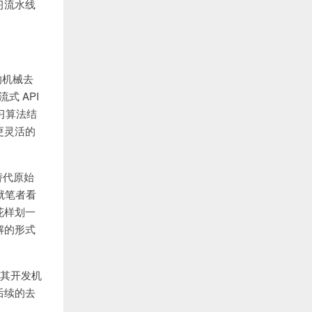
习流水线
新的机械去
式 API
学习算法结
更灵活的
替代原始
且就笔者看
花样划一
解的形式
PI其开发机
后续的去