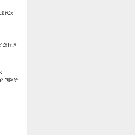
的迭代次
绘怎样运
-
间的间隔所