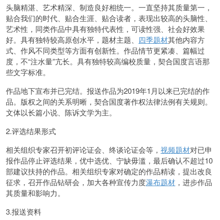
头脑精湛、艺术精深、制造良好相统一。一直坚持其质量第一，
贴合我们的时代、贴合生涯、贴合读者，表现出较高的头脑性、
艺术性，同类作品中具有独特代表性，可读性强、社会好效果
好。具有独特较高原创水平，题材主题、
四季题材
其他内容方
式、作风不同类型等方面有创新性。作品情节更紧凑、篇幅过
度，不“注水量”亢长。具有独特较高编校质量，契合国度言语那
些文字标准。
作品地下宣布并已完结。报送作品为2019年1月以来已完结的作
品。版权之间的关系明晰，契合国度著作权法律法例有关规则。
文体以长篇小说、陈诉文学为主。
2.评选结果形式
相关组织专家召开初评论证会、终谈论证会等，
视频题材
对已申
报作品停止评选结果，优中选优、宁缺毋滥，最后确认不超过10
部建议扶持的作品。相关组织专家对确定的作品精读，提出改良
征求，召开作品钻研会，加大各种宣传力度
瀑布题材
，进步作品
其质量和影响力。
3.报送资料