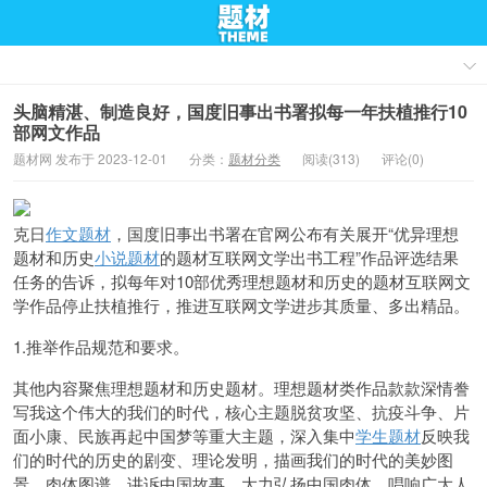
头脑精湛、制造良好，国度旧事出书署拟每一年扶植推行10
部网文作品
题材网 发布于 2023-12-01
分类：
题材分类
阅读(313)
评论(0)
克日
作文题材
，国度旧事出书署在官网公布有关展开“优异理想
题材和历史
小说题材
的题材互联网文学出书工程”作品评选结果
任务的告诉，拟每年对10部优秀理想题材和历史的题材互联网文
学作品停止扶植推行，推进互联网文学进步其质量、多出精品。
1.推举作品规范和要求。
其他内容聚焦理想题材和历史题材。理想题材类作品款款深情誊
写我这个伟大的我们的时代，核心主题脱贫攻坚、抗疫斗争、片
面小康、民族再起中国梦等重大主题，深入集中
学生题材
反映我
们的时代的历史的剧变、理论发明，描画我们的时代的美妙图
景、肉体图谱，讲诉中国故事、大力弘扬中国肉体，唱响广大人