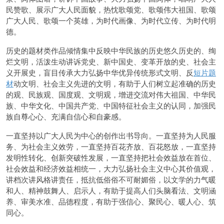
民赞歌、展示广大人民面貌，热忱歌颂党、歌颂伟大祖国、歌颂
广大人民、歌颂一个英雄，为时代画像、为时代立传、为时代明
德。
历史的题材类作品倾情集中反映中华民族的历史悠久历史的、绚
烂文明，活泼生动讲诉党史、新中国史、变革开放的史、社会主
义开展史，盲目传承大力弘扬中华优异传统形式文明、反
短片题
材
动文明、社会主义先进的文明，有助于人们树立起准确的历史
的观、民族观、国度观、文明观，增进交流对伟大祖国、中华民
族、中华文化、中国共产党、中国特征社会主义的认同，加强民
族自尊心心、充满自信心和自豪感。
一直坚持以广大人民为中心的创作出书导向。一直坚持为人民服
务、为社会主义效劳，一直坚持百花齐放、百花怒放，一直坚持
发明性转化、创新突破性发展，一直坚持把社会效益放在首位、
社会效益和经济效益相统一，大力弘扬社会主义中心其价值观，
讲档次讲风格讲责任，抵抗低俗俗不可耐媚俗，以文学的力气暖
和人、精神鼓舞人、启示人，有助于提高人们头脑看法、文明涵
养、审美水准、品德程度，有助于强信心、聚民心、暖人心、筑
同心。