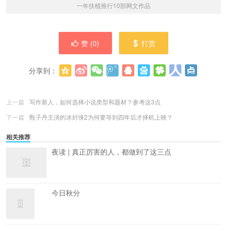
一年扶植推行10部网文作品
赞 (
0
)
打赏
分享到：
更多
(
0
)
上一篇
写作新人，如何选择小说类型和题材？参考这3点
下一篇
甄子丹主演的冰封侠2为何要等到四年后才择机上映？
相关推荐
夜读 | 真正厉害的人，都做到了这三点
今日秋分