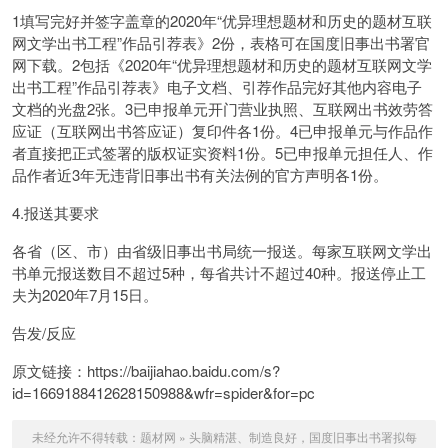
1填写完好并签字盖章的2020年“优异理想题材和历史的题材互联
网文学出书工程”作品引荐表》2份，表格可在国度旧事出书署官
网下载。2包括《2020年“优异理想题材和历史的题材互联网文学
出书工程”作品引荐表》电子文档、引荐作品完好其他内容电子
文档的光盘2张。3已申报单元开门营业执照、互联网出书效劳答
应证（互联网出书答应证）复印件各1份。4已申报单元与作品作
者直接把正式签署的版权证实资料1份。5已申报单元担任人、作
品作者近3年无违背旧事出书有关法例的官方声明各1份。
4.报送其要求
各省（区、市）由省级旧事出书局统一报送。每家互联网文学出
书单元报送数目不超过5种，每省共计不超过40种。报送停止工
夫为2020年7月15日。
告发/反应
原文链接：https://baijiahao.baidu.com/s?
id=1669188412628150988&wfr=spider&for=pc
未经允许不得转载：
题材网
»
头脑精湛、制造良好，国度旧事出书署拟每