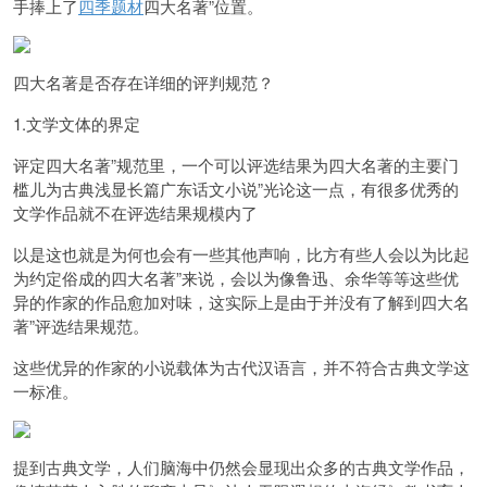
手捧上了
四季题材
四大名著”位置。
四大名著是否存在详细的评判规范？
1.文学文体的界定
评定
四大名著”规范里，一个可以评选结果为四大名著的主要门
槛儿为
古典浅显长篇广东话文小说”
光论这一点，有很多优秀的
文学作品就不在评选结果规模内了
以是这也就是为何也会有一些其他声响，比方有些人会以为比起
为约定俗成的
四大名著”来说，会以为像鲁迅、余华等等这些优
异的作家的作品愈加对味，
这实际上是由于并没有了解到
四大名
著”评选结果规范。
这些优异的作家的小说载体为古代汉语言，并不符合古典文学这
一标准。
提到古典文学，人们脑海中仍然会显现出众多的古典文学作品，