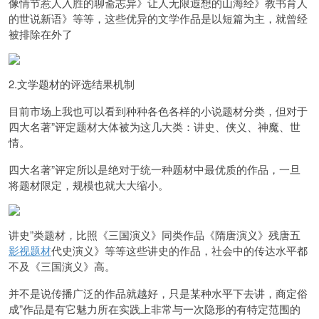
像情节惹人入胜的聊斋志异》让人无限遐想的山海经》教书育人
的世说新语》等等，
这些优异的文学作品是以短篇为主，就曾经
被排除在外了
2.文学题材的评选结果机制
目前市场上我也可以看到种种各色各样的小说题材分类，但对于
四大名著”评定题材大体被为这几大类：
讲史、侠义、神魔、世
情。
四大名著”评定所以是绝对于统一种题材中最优质的作品，一旦
将题材限定，规模也就大大缩小。
讲史”类题材，
比照《三国演义》同类作品《隋唐演义》残唐五
影视题材
代史演义》等等这些讲史的作品，
社会中的传达水平都
不及《三国演义》高。
并不是说传播广泛的作品就越好，只是某种水平下去讲，
商定俗
成”作品是有它魅力所在
实践上非常与一次隐形的有特定范围的