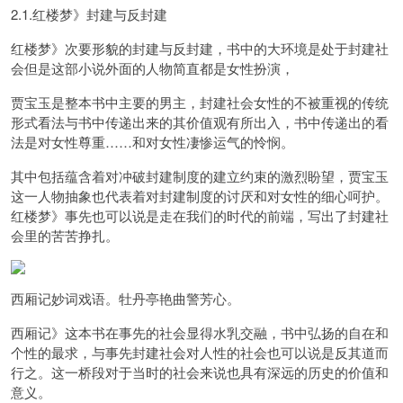
2.1.红楼梦》封建与反封建
红楼梦》次要形貌的封建与反封建，书中的大环境是处于封建社
会
但是这部小说外面的人物简直都是女性扮演，
贾宝玉是整本书中主要的男主，封建社会女性的不被重视的传统
形式看法与书中传递出来的其价值观有所出入，
书中传递出的看
法是对女性尊重……和对女性凄惨运气的怜悯。
其中包括蕴含着对冲破封建制度的建立约束的激烈盼望，贾宝玉
这一人物抽象也代表着对封建制度的讨厌和对女性的细心呵护。
红楼梦》事先也可以说是走在我们的时代的前端，写出了封建社
会里的苦苦挣扎。
西厢记妙词戏语。牡丹亭艳曲警芳心。
西厢记》这本书在事先的社会显得水乳交融，
书中弘扬的自在和
个性的最求，与事先封建社会对人性的社会也可以说是反其道而
行之。这一桥段对于当时的社会来说也具有深远的历史的价值和
意义。