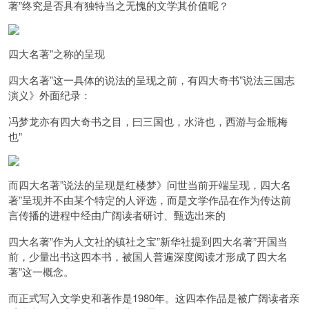
著”终究是否具有独特当之无愧的文学其价值呢？
四大名著”之称的呈现
四大名著”这一具体的说法的呈现之前，
有
四大奇书”说法
三国志
演义》外面纪录：
冯梦龙亦有四大奇书之目，曰三国也，水浒也，西游与金瓶梅
也”
而
四大名著”说法的呈现是红楼梦》问世当前开端呈现，四大名
著”呈现并不由某个特定的人评选，
而是文学作品在作为传达前
言传播的进程中经由广阔读者研讨、甄选出来的
四大名著”作为人文社的镇社之宝”新华社提到四大名著”开国当
前，
少量出书这四本书，被国人普遍深度阅读才形成了
四大名
著”这一概念。
而正式写入文学史和著作是
1980
年。这四本作品是被广阔读者亲