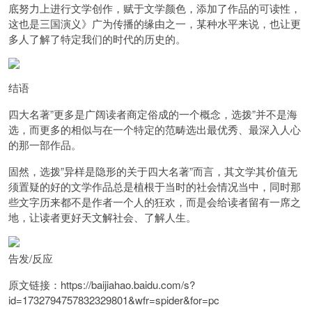
底努力上进行文学创作，赋于文学颜色，添加了作品的可读性，
这也是三国演义》广为传播的缘由之一，某种水平来说，也让更
多人了解了特定我们的时代的历史的。
结语
四大名著”更多是广阔读者商定俗成的一个概念，选拨”并不是海
选，而更多的相似与在一个特定的范畴选出最优秀、最深入人心
的那一部作品。
固然，
选拨”异样是隐形的
关于
四大名著”而言，其文学其价值无
须置疑的好的文学作品总是植根于当时的社会情况当中，同时那
些文字历来都不是作者一个人的狂欢，
而是会给读者留有一席之
地，让读者更好天文解社会、了解人生。
告发/反应
原文链接：https://baijiahao.baidu.com/s?
id=1732794757832329801&wfr=spider&for=pc