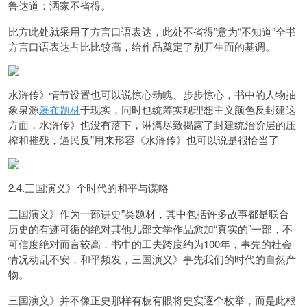
鲁达道：洒家不省得。
比方此处就采用了方言口语表达，此处
不省得”意为“不知道”全书
方言口语表达占比比较高，给作品奠定了别开生面的基调。
水浒传》情节设置也可以说惊心动魄、步步惊心，
书中的人物抽
象泉源
瀑布题材
于现实，同时也统筹实现理想主义颜色
反封建这
方面，水浒传》也没有落下，淋漓尽致揭露了封建统治阶层的压
榨和摧残，
逼民反”用来形容《水浒传》也可以说是很恰当了
2.4.三国演义》个时代的和平与谋略
三国演义》作为一部
讲史”类题材，其中包括许多故事都是联合
历史的有迹可循的绝对其他几部文学作品愈加“真实的”一部，不
可信度绝对而言较高，书
中的工夫跨度约为
100
年，事先的社会
情况动乱不安，和平频发，三国演义》事先我们的时代的自然产
物。
三国演义》并不像正史那样有板有眼将史实逐个枚举，而是此根