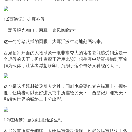
1.2西游记》亦真亦假
一双圆眼光如电，两耳一扇风唿唿声”
这一句将猪八戒的圆眼、大耳活泼生动地刻画出来。
西游记》外面的人物抽象一般
非常夸大的读者都能感受到这是一
个虚假的天下，
但作者擅于运用比较理想生涯中所能接触到事物
作为载体，让读者浮想联翩，沉溺于这个奇妙又神秘的天下。
这也是这类题材被吸引人之处，同时也需要作者在描写上把握好
度，让读者可以更好进入书中所描绘的天下，西游记》理想天下
和想象世界的联络上十分出彩。
1.3红楼梦》更为细腻活泼生动
本书的言语更为细腻，人物描写活灵活现，
作者的描写技法上多