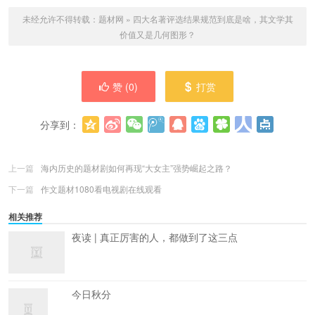
未经允许不得转载：
题材网
»
四大名著评选结果规范到底是啥，其文学其
价值又是几何图形？
赞 (
0
)
打赏
分享到：
更多
(
0
)
上一篇
海内历史的题材剧如何再现“大女主”强势崛起之路？
下一篇
作文题材1080看电视剧在线观看
相关推荐
夜读 | 真正厉害的人，都做到了这三点
今日秋分