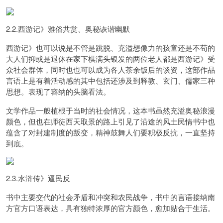
2.2.西游记》雅俗共赏、奥秘诙谐幽默
西游记》也可以说是不管是跳脱、充溢想像力的孩童还是不苟的
大人们抑或是退休在家下棋满头银发的两位老人都是西游记》受
众社会群体，同时也也可以成为各人茶余饭后的谈资，这部作品
言语上是有着活动感的
其中包括还涉及到释教、玄门、儒家三种
思想。
表现了容纳的头脑看法。
文学作品一般植根于当时的社会情况，这本书虽然充溢奥秘浪漫
颜色，但也在师徒西天取景的路上引见了沿途的风土民情
书中也
蕴含了对封建制度的叛变，精神鼓舞人们要积极反抗，一直坚持
到底。
2.3.水浒传》逼民反
书中主要交代的社会矛盾和冲突和农民战争，
书中的言语接纳南
方官方口语表达，具有独特浓厚的官方颜色，愈加贴合于生活。