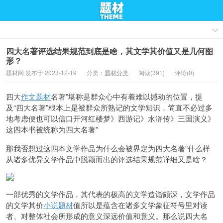
四大名著评选结果规范到底是啥，其文学其价值又是几何图
形？
题材网 发布于 2023-12-19
分类：
题材分类
阅读(391)
评论(0)
四大
作文题材
名著”堪称是群众心中有着难以撼动的位置，提
及“四大名著”根本上是被群众所熟记的文学知识，简直不必过多
地考虑便也可以信口开河
红楼梦》西游记》水浒传》三国演义》
这四本书被统称为
四大名著”
那我否想过这四本文学作品为什么会被界定为
四大名著”什么样
从诸多优异文学作品中脱颖而出的评选结果规范详细又是啥？
一部优秀的文学作品，其代表的极高的文学造诣颇深，文学作品
的文学其价
小说题材
值所以是蕴含在诸多文学象征符号里对读
者、对整体社会所形成的意义深远价值和意义。
那么说
四大名