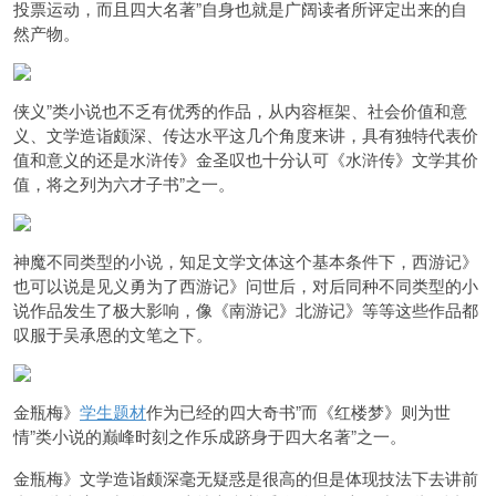
投票运动，而且
四大名著”自身也就是广阔读者所评定出来的自
然产物。
侠义”类小说也不乏有优秀的作品，
从内容框架、社会价值和意
义、文学造诣颇深、传达水平这几个角度来讲，
具有独特代表价
值和意义的还是水浒传》金圣叹也十分认可《水浒传》文学其价
值，将之列为
六才子书”
之一。
神魔
不同类型的小说，知足文学文体这个基本条件下，西游记》
也可以说是见义勇为了
西游记》问世后，对后同种不同类型的小
说作品发生了极大影响，
像《南游记》北游记》等等这些作品都
叹服于吴承恩的文笔之下。
金瓶梅》
学生题材
作为已经的
四大
奇
书”
而《红楼梦》则为
世
情”类小说的巅峰时刻之作
乐成跻身于
四大名著”之一。
金瓶梅》文学造诣颇深毫无疑惑是很高的但是体现技法下去讲前