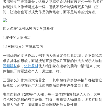
者那些文字更加露骨，这就之意着受众绝对而言更少一些
,
后者在
体现技法上像蜻蜓点水一样，意犹不尽
给与读者更多的留白空
间，让读者也可以成为作品的到场者，而不是纯粹的浏览者。
四大名著”无可比较的文学其价值
1.绝佳的人物描写
1.1三国演义》丰满真实的
一部优秀的文学作品，书中的人物肯定是活龙活现，并不是说需
求多具体的形貌，
而是接纳直接把或许直接的技法去展示人物抽
视频题材
象，
短片题材
使人物形象在读者的脑海中
活”起来，
大
体相似于你看法这个人，见过他一样。
三国演义》作为四大名著之一，其中包括许多故事情节都被群众
所熟知，还现在还广为流传的歇后语也有许多出自于此。
书里面刻画了
200
多个人物，每一团体物抽象都深入人心，
其中
包括较为熟知的有诸葛亮、刘备、曹操等人物形象，读者在听到
这些人的名字，脑海里立马会浮现出他人物性情。