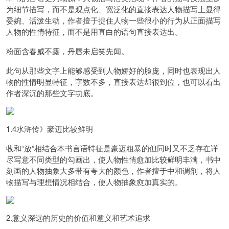
为细节描写，而不是观点化、宽泛化的直接表达
人物描写上显得
委婉、活泼生动，作者擅于捉住人物一些很小的行为从正面描写
人物的性情特征，而不是用直白的语句直接表达出。
粉面含春威不露，丹唇未启笑先闻。
此句从那些文字上能够感受到人物娇好的脸庞，同时也表现出人
物的性情明显特征，字数不多，直接表达却很到位，也可以看出
作者深沉的那些文字功底。
1.4水浒传》豪迈比较鲜明
收
和“放”相结合
本书言语特征是豪迈粗暴的但同时又不乏存在详
尽写意不同类型的勾画出，使人物性情愈加比较鲜明丰满，书中
刻画的人物抽象大多带有夸大的颜色，作者擅于中和调剂，将人
物描写与理想情况相结合，使人物抽象愈加真实的。
2.意义深远的历史的价值和意义和艺术追求