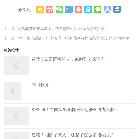
分享到：
更多
(
0
)
上一篇
短视频剪辑根本基本技巧及运营方法 让你视频更自然
下一篇
1800多人感染,99%都有同一特点!最新毒株侵入海南没你想那样简单
相关推荐
夜读 | 真正厉害的人，都做到了这三点
今日秋分
夺金×9！中国队集齐杭州亚运会金牌九宫格
硬核！咱除了来人，还整了这么多“狠活儿”