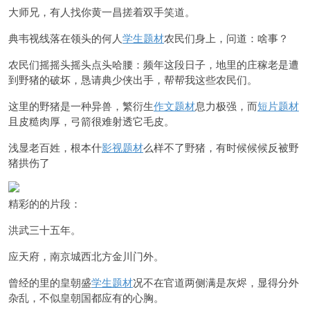
大师兄，有人找你黄一昌搓着双手笑道。
典韦视线落在领头的何人
学生题材
农民们
身上，问道：啥事？
农民们摇摇头摇头点头哈腰：频年这段日子，地里的庄稼老是遭
到野猪的破坏，恳请典少侠出手，帮帮我这些
农民们。
这里的野猪是一种异兽，繁衍生
作文题材
息力极强，而
短片题材
且皮糙肉厚，弓箭很难射透它毛皮。
浅显老百姓，根本什
影视题材
么样不了野猪，有时候候候反被野
猪拱伤了
精彩的的片段：
洪武三十五年。
应天府，南京城西北方金川门外。
曾经的里的皇朝盛
学生题材
况不在官道两侧满是灰烬，显得分外
杂乱，不似皇朝国都应有的心胸。