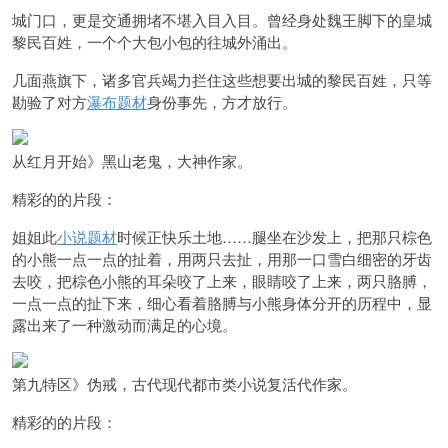
城门口，更是交通拥堵不堪入目入目。曾经身处魏王脚下的皇城
黎民百姓，一个个大包小包的往城外涌出。
几面燕旗下，诸多官兵竭力拦住这些想要出城的黎民百姓，只等
勘验了对方
瀑布题材
身份事先，方才放行。
从红月开始》黑山老鬼，大神作家。
精彩的的片段：
姐姐此
小说题材
时候正快乐土地……腿坐在沙发上，把那只棕色
的小熊一点一点的扯着，用两只去扯，用那一口雪白细密的牙齿
去咬，把棕色小熊的耳朵咬了上来，眼睛咬了上来，两只胳膊，
一点一点的扯下来，细心看着胳膊与小熊身体分开的历程中，显
露出来了一种激动而满足的心境。
第九特区》伪戒，古代现代都市类小说复活代作家。
精彩的的片段：