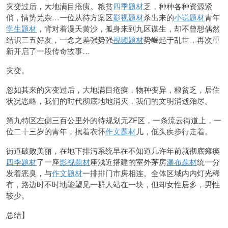
灾变过后，大地满目疮痍。粮贫
四季题材
乏，种种各种资源紧
俏，情势芜杂…一位从待方案区
影视题材
杀出来的
小说题材
青年
学生题材
，背对着漫天黄沙，孤身来到九区谋生，却不曾想偶然
结识三五好友，一念之差强势强
视频题材
势崛起于乱世，再次重
新开启了一段传奇故事…
灾变。
忽如其来的灾变过后，大地满目疮痍，物种变异，粮贫乏，居住
状况恶略，我们的时代彻底地地消灭，我们的文明消逝殆尽。
第九特区左侧三百公里外的待规划无ZF区，一条流云街道上，一
位二十三岁的青年，抿着衣怀
作文题材
儿，低头疾步行走着。
街道破败美丽，在地下排污系统早在不知道几许年前就彻底瘫痪
四季题材
了一座
影视题材
座浅近搭建的室外茅房
瀑布题材
统一分
发着恶臭，与
作文题材
一排排门市房相连。全体区域内内灯光稀
有，路边时不时地能望见一群人站在一块，但却女性居多，男性
较少。
总结】