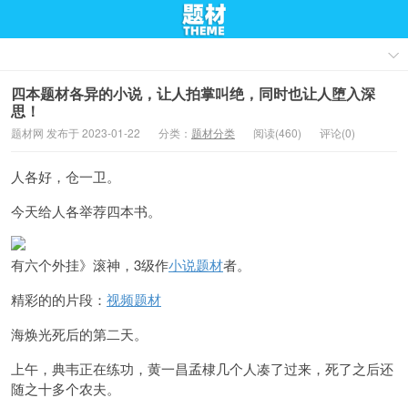
四本题材各异的小说，让人拍掌叫绝，同时也让人堕入深
思！
题材网 发布于 2023-01-22
分类：
题材分类
阅读(460)
评论(0)
人各好，仓一卫。
今天给人各举荐四本书。
有六个外挂》滚神，3级作
小说题材
者。
精彩的的片段：
视频题材
海焕光死后的第二天。
上午，典韦正在练功，黄一昌孟棣几个人凑了过来，死了之后还
随之十多个农夫。