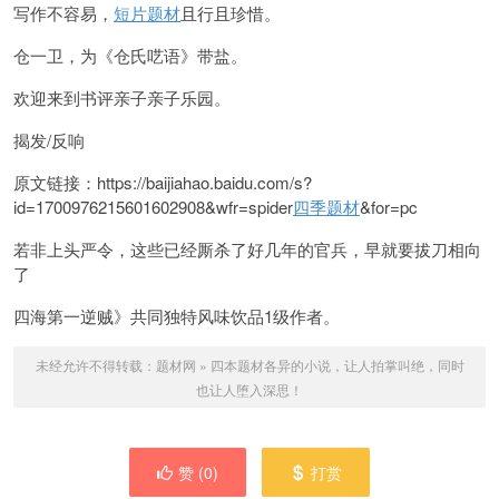
写作不容易，
短片题材
且行且珍惜。
仓一卫，为《仓氏呓语》带盐。
欢迎来到书评亲子亲子乐园。
揭发/反响
原文链接：https://baijiahao.baidu.com/s?
id=1700976215601602908&wfr=spider
四季题材
&for=pc
若非上头严
令，这些已经厮杀了好几年的官兵，早就要拔刀相向
了
四海第一逆贼》共同独特风味饮品
1级作者。
未经允许不得转载：
题材网
»
四本题材各异的小说，让人拍掌叫绝，同时
也让人堕入深思！
赞 (
0
)
打赏