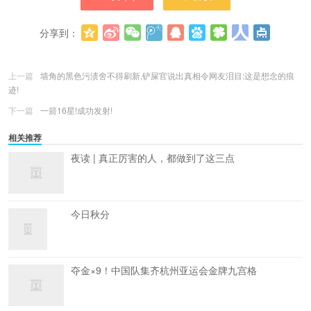
分享到：
更多
(
0
)
上一篇
墙角的黑色污渍舍不得刷新,铲屎官说出真相令网友泪目:这是想念的痕
迹!
下一篇
一箭16星!成功发射!
相关推荐
夜读 | 真正厉害的人，都做到了这三点
今日秋分
夺金×9！中国队集齐杭州亚运会金牌九宫格