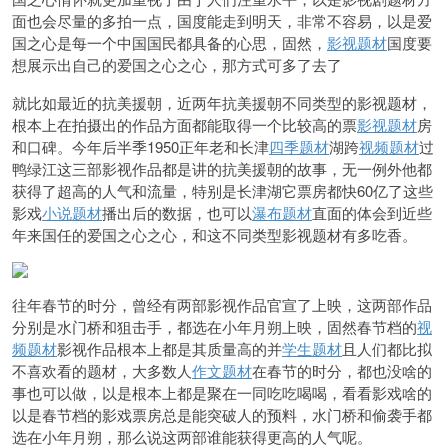
面也会尽量的多拍一点，国度能走到明天，非常不容易，以是爱
国之心是每一个中国国民都具备的心思，固然，
影视题材
国度要
想展示出自己的爱国之心之心，那方式可多了去了
就比如最近的抗美援朝，近两年抗美援朝不同类型的影视题材，
根本上在拍摄出的作品方面都能取得一个比较高的票
影视题材
房
和口碑。今年后半季1950正年老和长津
四季题材
湖跨
视频题材
过
鸭绿江这三部影视作品都是讲的抗美援朝的故事，无一例外他都
获得了超高的人气和流量，特别是长津湖它票房都快60亿了这些
影戏
小说题材
播出后的数据，也可以
瀑布题材
直面的体会到近些
年来国任的爱国之心之心，和这不同类型影视题材有多吃香。
往年春节的时分，曾经有两部影视作品官宣了上映，这两部作品
分别是水门桥和狙击手，都选在小年月朔上映，固然春节档的
视
频题材
影视作品根本上都是其质量高的并
学生题材
且人们都比拟
不喜欢看的题材，大多数人
作文题材
在春节的时分，都也没啥的
事也可以做，以是根本上都是聚在一同吃吃喝喝，看看影戏啥的
以是春节档的影戏票房总是能突破人的预料，水门桥和偷袭手都
选在小年月朔，那么说这两部谁能获得更高的人气呢。