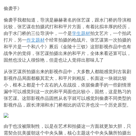
偷袭手》
偷袭手我都知道，导演是赫赫著名的张艺谋，跟水门桥的导演相
比较，张艺谋在拍摄武打和和平片方面，有着比拟丰厚的经历，
由于水门桥的三位导演中，一个是
学生题材
拍文艺片，一个拍武
打片，另一
作文题材
个经常拍摄的枪战片。张艺谋第一次拍摄的
和平片是一个和八个》厥后《金陵十三钗》这部影视作品中也有
战争片的觉得，张艺谋拍摄出来的和平片，全体来看还算可以，
固然也没让人很惊艳，但是也让人觉得出那味儿了
从张艺谋所拍摄出来的影视作品中，大多数人都能感觉到古装剧
影视作品局面都极其宏大，和平片则相反，长面这一块就比较
小，根本上都是十个左右的人在战役，依据偷袭手的一些剧情泄
漏中可以感觉到这一次的和平局面也比较小，固然，这是熟习的
张艺谋。这部影视作品固然从名字就可以感觉到偷袭不同类型的
影视作品，跟长津湖和水门桥相比的话它并也没一个历史原型。
由于也没被限制性，以是在艺术和拍摄这一方面就更加大胆，只
需契合抗美援朝这个中央头脑，核心主题这个中央头脑所拍摄出