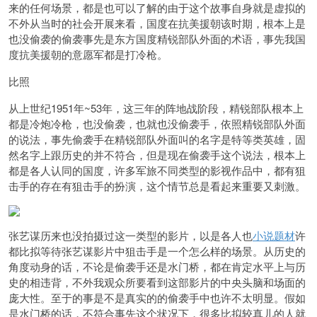
来的任何场景，都是也可以了解的由于这个故事自身就是虚拟的
不外从当时的社会开展来看，国度在抗美援朝该时期，根本上是
也没偷袭的偷袭事先是东方国度精锐部队外面的术语，事先我国
度抗美援朝的意愿军都是打冷枪。
比照
从上世纪1951年~53年，这三年的阵地战阶段，精锐部队根本上
都是冷炮冷枪，也没偷袭，也就也没偷袭手，依照精锐部队外面
的说法，事先偷袭手在精锐部队外面叫的名字是特等类英雄，固
然名字上跟历史的并不符合，但是现在偷袭手这个说法，根本上
都是各人认同的国度，许多军旅不同类型的影视作品中，都有狙
击手的存在有狙击手的扮演，这个情节总是看起来重要又刺激。
张艺谋历来也没拍摄过这一类型的影片，以是各人也
小说题材
许
都比拟等待张艺谋影片中狙击手是一个怎么样的场景。从历史的
角度动身的话，不论是偷袭手还是水门桥，都在肯定水平上与历
史的相违背，不外我观众所要看到这部影片的中央头脑和场面的
庞大性。至于的事是不是真实的的偷袭手中也许不太明显。假如
是水门桥的话，不符合事先这个状况下，很多比拟较真儿的人就