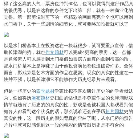
得了这么高的人气，票房也冲到60亿，也可以觉得到这部作品真
的很优秀，以是在这样的条件之下出第二部，就有一种商业化的
觉得。第一部剪辑时剪下的一些精彩的画面完完全全也可以用到
水门桥中，关于一些剧情的细节化，就可要略加拍摄就可以了
以是水门桥基本上在投资这在一块就很少，就可要重点宣传，借
助长津湖的势，就也
作文题材
可以完成4更高的票房，这一点都
是通俗素人可以感觉到水门桥假如票房方面真的拿到很高的话，
那水门桥基本上是净赚了由于他投资演员都也没破费许多。全体
而言，影戏算是艺术方面的作品在思索。现实的真实的性这在一
块并不强，以是长津湖它不能够作为历史纪录片来观看。
但是一些历史的
四季题材
学家比拟不喜欢研讨历史的的学者就认
为，假如将历
瀑布题材
史扭曲的话也是不尊重作品的长津湖影戏
情节就违背了历史的的真实的性，影戏是会被我国人都观看到假
如各人都看到这个状况的话，那么说谁还会在乎历
短片题材
史的
真实的性，这一段历史的假如背真的歪曲了呢，从水门桥的预告
片片中就可以感觉到这一段的精彩的情节跟历史是不符合的