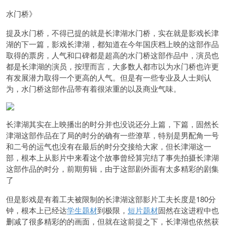
水门桥》
提及水门桥，不得已提的就是长津湖水门桥，实在就是影戏长津
湖的下一篇，影戏长津湖，都知道在今年国庆档上映的这部作品
取得的票房，人气和口碑都是超高的水门桥这部作品中，演员也
都是长津湖的演员，按理而言，大多数人都市以为水门桥也许更
有发展潜力取得一个更高的人气。但是有一些专业及人士则认
为，水门桥这部作品带有着很浓重的以及商业气味。
长津湖其实在上映播出的时分并也没说还分上篇，下篇，固然长
津湖这部作品在了局的时分的确有一些潦草，特别是男配角一号
和二号的运气也没有在最后的时分交接给大家，但长津湖这一
部，根本上从影片中来看这个故事曾经算完结了事先拍摄长津湖
这部作品的时分，前期剪辑，由于这部剧外面有太多精彩的剧集
了
但是影戏是有着工夫被限制的长津湖这部影片工夫长度是180分
钟，根本上已经达
学生题材
到极限，
短片题材
固然在这进程中也
删减了很多精彩的的画面，但就在这前提之下，长津湖也依然获