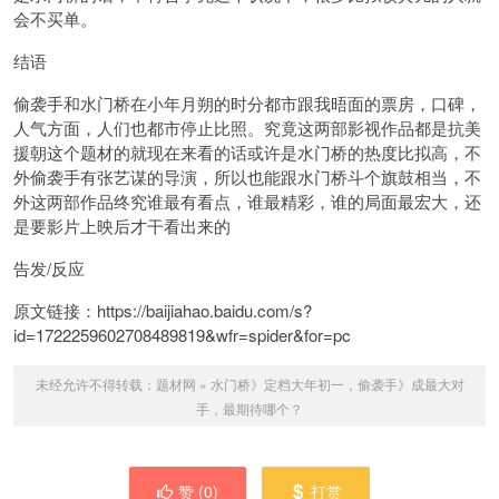
会不买单。
结语
偷袭手和水门桥在小年月朔的时分都市跟我晤面的票房，口碑，
人气方面，人们也都市停止比照。究竟这两部影视作品都是抗美
援朝这个题材的就现在来看的话或许是水门桥的热度比拟高，不
外偷袭手有张艺谋的导演，所以也能跟水门桥斗个旗鼓相当，不
外这两部作品终究谁最有看点，谁最精彩，谁的局面最宏大，还
是要影片上映后才干看出来的
告发/反应
原文链接：https://baijiahao.baidu.com/s?
id=1722259602708489819&wfr=spider&for=pc
未经允许不得转载：
题材网
»
水门桥》定档大年初一，偷袭手》成最大对
手，最期待哪个？
赞 (
0
)
打赏