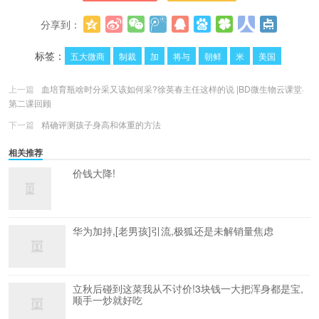
分享到：
更多
(
0
)
标签：
五大微商
制裁
加
将与
朝鲜
米
美国
上一篇
血培育瓶啥时分采又该如何采?徐英春主任这样的说 |BD微生物云课堂·
第二课回顾
下一篇
精确评测孩子身高和体重的方法
相关推荐
价钱大降!
华为加持,[老男孩]引流,极狐还是未解销量焦虑
立秋后碰到这菜我从不讨价!3块钱一大把浑身都是宝,
顺手一炒就好吃