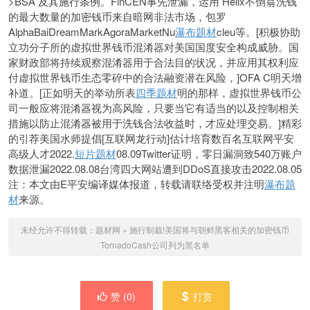
>BSA 及其施行条例。FinCEN事先泄漏，运用 Helix不倒翁洗钱
的最大数量的加密钱币来自暗网非法市场，包罗
AlphaBaiDreamMarkAgoraMarketNu
瀑布题材
cleu等。[积极协助
立功分子所的虚拟世界钱币混淆器对美国国度安
全构成威胁。国
家财政部将持续观察混淆器用于合法目的状况，并应用其权利应
付虚拟世界钱币生态零碎中的合法融资潜在风险，]OFA C明天增
补道。[正如明天的举动所表
四季题材
明的那样，虚拟世界钱币公
司一般应将混淆器视为高风险，只要当它有适当的以及控制相关
措施以防止混淆器被用于洗钱合法收益时，才应处理交易。]精彩
的引荐美国水师提倡[互联网龙行动]估计培育数百名互联网平安
高级人才2022.
短片题材
08.09Twitter证明，零日漏洞致540万账户
数据泄漏2022.08.08台湾四大网站遭到DDoS直接攻击2022.08.05
注：本文由E平安编译媒体报道，转载请联络受权并注明
瀑布题
材
来源。
未经允许不得转载：
题材网
»
施行制裁!美国将与朝鲜黑客相关的加密钱币
TornadoCash公司列为黑名单
赞 (
0
)
打赏