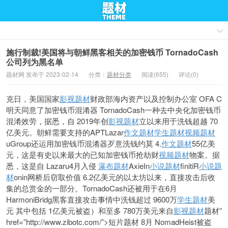
施行制裁!美国将与朝鲜黑客相关的加密钱币 TornadoCash
公司列为黑名单
题材网 发布于 2023-02-14
分类：
题材分类
阅读(655)
评论(0)
克日，美国国家
影视题材
财政部海内资产以及控制办公室 OFA C
明天同意了加密钱币混淆器 TornadoCash一种去中央化加密钱币
混淆效劳，据悉，自 2019年创
影视题材
立以来用于洗钱超越 70
亿美元。朝鲜需要支持的APTLazar
作文题材
学生题材
视频题材
uGroup还运用加密钱币混淆器歹意洗钱约莫 4.
作文题材
55亿美
元，这是有史以来最大的已知加密钱币抢劫财
视频题材
物案。据
悉，这是自 Lazaru4月入侵
瀑布题材
AxieIn
小说题材
finitiR
小说题
材
onin网桥后窃取价值 6.2亿美元的以太坊以来，直接攻击后收
集的总赏金的一部分。TornadoCash还被用于在6月
HarmoniBridg黑客直接攻击事情中洗钱超过 9600万
学生题材
美
元 其中包括 1亿美元被盗）和至多 780万美元来自
影视题材
题材”
href=”http://www.zibotc.com/”>短片题材 8月 NomadHeist被盗