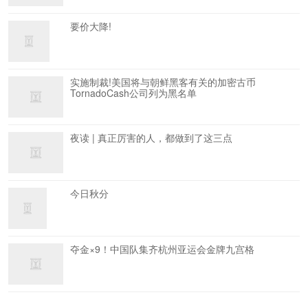
要价大降!
实施制裁!美国将与朝鲜黑客有关的加密古币
TornadoCash公司列为黑名单
夜读 | 真正厉害的人，都做到了这三点
今日秋分
夺金×9！中国队集齐杭州亚运会金牌九宫格