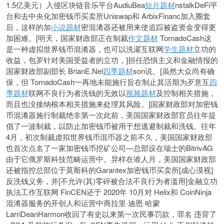
1.5亿美元）入侵区块链音乐平台AudiuBea
短片题材
nstalkDeFi平
台和去中央化加密钱币买卖所Uniswap和 ArbixFinanc加入圈套
后，这样的加
小说题材
密混淆器还被用来使追踪被盗资金变得更
加困难。[明天，国家财政部正在制裁
作文题材
TornadoCash这
是一种虚拟世界钱币混淆器，也可以洗濯互联网
学生题材
立功的
收益，包罗针对美国受益者的立功，]担任恐惧主义和金融情报的
国家财政部副部长 BrianE.Nel
四季题材
son说。[虽然大众尚有确
保，但 TornadoCash一再地未能施行旨在制止其活期为歹意互
四
季题材
联网不良行为者洗钱的无效以
视频题材
及控制相关措施，
而且也没接纳根本相关措施来处理其风险。]国家财政部对加密钱
币混淆器施行制裁绝非第一次此前，美国国家财政部官员往年提
倡了一波制裁，以防止加密钱币被用于想逃避制裁和洗钱。往年
4月，初次制裁虚拟世界钱币混币器之前不久，美国国家财政部
也首次点名了一家加密钱币挖矿公司—总部设在瑞士的BitrivAG
由于它俄罗斯科技范畴运营中。异样在谁人月，美国国家财政部
还被指控总部位于莫斯科的Garantex加密钱币买卖所[成心漠视]
反洗钱义务，并[不允许(其)零碎被合法不良行为者滥用]金融立功
执法工作互联网 FinCEN还于 2020年 10月对 Helix和 CoinNinja
混淆器服务的开创人和运营中商拉里·迪恩·哈蒙
LarriDeanHarmon收回了有史以来第一次民事罚款，罪名 违背了